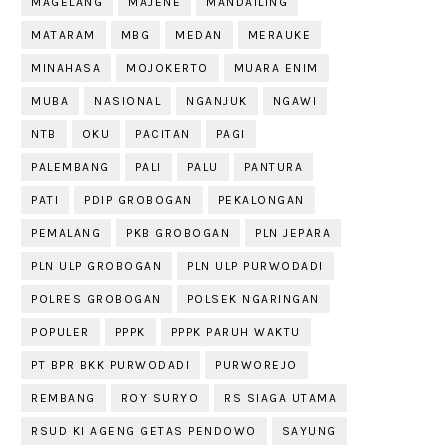
MAGELANG
MAJENE
MANDAILING
MATARAM
MBG
MEDAN
MERAUKE
MINAHASA
MOJOKERTO
MUARA ENIM
MUBA
NASIONAL
NGANJUK
NGAWI
NTB
OKU
PACITAN
PAGI
PALEMBANG
PALI
PALU
PANTURA
PATI
PDIP GROBOGAN
PEKALONGAN
PEMALANG
PKB GROBOGAN
PLN JEPARA
PLN ULP GROBOGAN
PLN ULP PURWODADI
POLRES GROBOGAN
POLSEK NGARINGAN
POPULER
PPPK
PPPK PARUH WAKTU
PT BPR BKK PURWODADI
PURWOREJO
REMBANG
ROY SURYO
RS SIAGA UTAMA
RSUD KI AGENG GETAS PENDOWO
SAYUNG