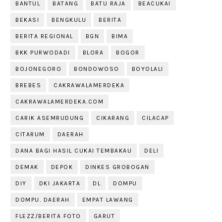
BANTUL
BATANG
BATU RAJA
BEACUKAI
BEKASI
BENGKULU
BERITA
BERITA REGIONAL
BGN
BIMA
BKK PURWODADI
BLORA
BOGOR
BOJONEGORO
BONDOWOSO
BOYOLALI
BREBES
CAKRAWALAMERDEKA
CAKRAWALAMERDEKA.COM
CARIK ASEMRUDUNG
CIKARANG
CILACAP
CITARUM
DAERAH
DANA BAGI HASIL CUKAI TEMBAKAU
DELI
DEMAK
DEPOK
DINKES GROBOGAN
DIY
DKI JAKARTA
DL
DOMPU
DOMPU. DAERAH
EMPAT LAWANG
FLEZZ/BERITA FOTO
GARUT