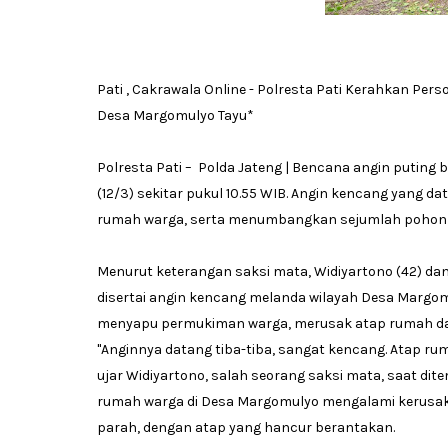
Pati , Cakrawala Online - Polresta Pati Kerahkan Per
Desa Margomulyo Tayu*
Polresta Pati – Polda Jateng | Bencana angin puting 
(12/3) sekitar pukul 10.55 WIB. Angin kencang yang 
rumah warga, serta menumbangkan sejumlah pohon da
Menurut keterangan saksi mata, Widiyartono (42) dan
disertai angin kencang melanda wilayah Desa Margom
menyapu permukiman warga, merusak atap rumah 
"Anginnya datang tiba-tiba, sangat kencang. Atap 
ujar Widiyartono, salah seorang saksi mata, saat dite
rumah warga di Desa Margomulyo mengalami kerusak
parah, dengan atap yang hancur berantakan.