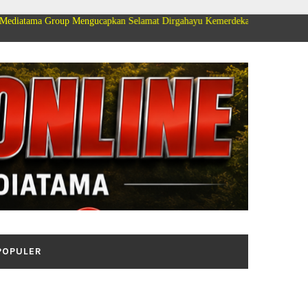
up Mengucapkan Selamat Dirgahayu Kemerdekaan Republik Indonesia ke 81
POPULER