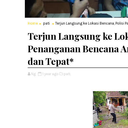
Home
pati
Terjun Langsung ke Lokasi Bencana, Polisi 
Terjun Langsung ke Lok
Penanganan Bencana An
dan Tepat*
Ng
1 year ago
pati,