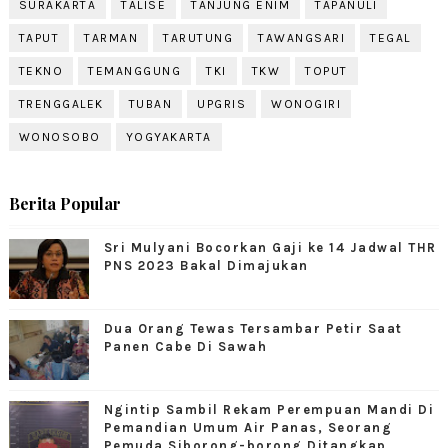
SURAKARTA
TALISE
TANJUNG ENIM
TAPANULI
TAPUT
TARMAN
TARUTUNG
TAWANGSARI
TEGAL
TEKNO
TEMANGGUNG
TKI
TKW
TOPUT
TRENGGALEK
TUBAN
UPGRIS
WONOGIRI
WONOSOBO
YOGYAKARTA
Berita Popular
Sri Mulyani Bocorkan Gaji ke 14 Jadwal THR
PNS 2023 Bakal Dimajukan
Dua Orang Tewas Tersambar Petir Saat
Panen Cabe Di Sawah
Ngintip Sambil Rekam Perempuan Mandi Di
Pemandian Umum Air Panas, Seorang
Pemuda Siborong-borong Ditangkap