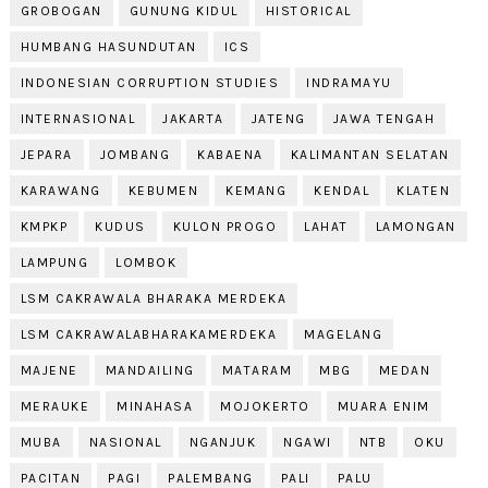
GROBOGAN
GUNUNG KIDUL
HISTORICAL
HUMBANG HASUNDUTAN
ICS
INDONESIAN CORRUPTION STUDIES
INDRAMAYU
INTERNASIONAL
JAKARTA
JATENG
JAWA TENGAH
JEPARA
JOMBANG
KABAENA
KALIMANTAN SELATAN
KARAWANG
KEBUMEN
KEMANG
KENDAL
KLATEN
KMPKP
KUDUS
KULON PROGO
LAHAT
LAMONGAN
LAMPUNG
LOMBOK
LSM CAKRAWALA BHARAKA MERDEKA
LSM CAKRAWALABHARAKAMERDEKA
MAGELANG
MAJENE
MANDAILING
MATARAM
MBG
MEDAN
MERAUKE
MINAHASA
MOJOKERTO
MUARA ENIM
MUBA
NASIONAL
NGANJUK
NGAWI
NTB
OKU
PACITAN
PAGI
PALEMBANG
PALI
PALU