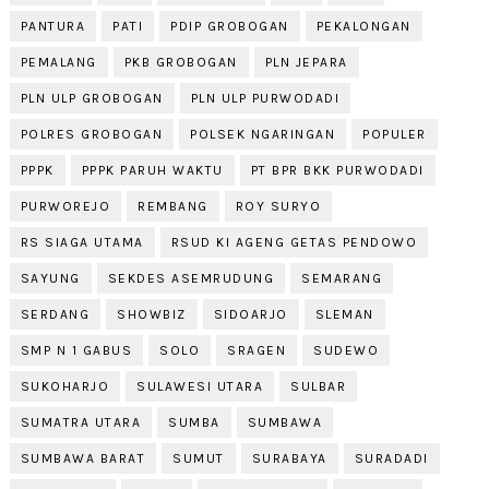
PANTURA
PATI
PDIP GROBOGAN
PEKALONGAN
PEMALANG
PKB GROBOGAN
PLN JEPARA
PLN ULP GROBOGAN
PLN ULP PURWODADI
POLRES GROBOGAN
POLSEK NGARINGAN
POPULER
PPPK
PPPK PARUH WAKTU
PT BPR BKK PURWODADI
PURWOREJO
REMBANG
ROY SURYO
RS SIAGA UTAMA
RSUD KI AGENG GETAS PENDOWO
SAYUNG
SEKDES ASEMRUDUNG
SEMARANG
SERDANG
SHOWBIZ
SIDOARJO
SLEMAN
SMP N 1 GABUS
SOLO
SRAGEN
SUDEWO
SUKOHARJO
SULAWESI UTARA
SULBAR
SUMATRA UTARA
SUMBA
SUMBAWA
SUMBAWA BARAT
SUMUT
SURABAYA
SURADADI