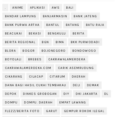
.
ANIME
APLIKASI
AWS
BALI
BANDAR LAMPUNG
BANJARMASIN
BANK JATENG
BANK PURWA ARTHA
BANTUL
BATANG
BATU RAJA
BEACUKAI
BEKASI
BENGKULU
BERITA
BERITA REGIONAL
BGN
BIMA
BKK PURWODADI
BLORA
BOGOR
BOJONEGORO
BONDOWOSO
BOYOLALI
BREBES
CAKRAWALAMERDEKA
CAKRAWALAMERDEKA.COM
CARIK ASEMRUDUNG
CIKARANG
CILACAP
CITARUM
DAERAH
DANA BAGI HASIL CUKAI TEMBAKAU
DELI
DEMAK
DEPOK
DINKES GROBOGAN
DIY
DKI JAKARTA
DL
DOMPU
DOMPU. DAERAH
EMPAT LAWANG
FLEZZ/BERITA FOTO
GARUT
GEMPUR ROKOK ILEGAL