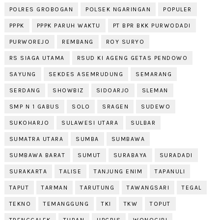
POLRES GROBOGAN
POLSEK NGARINGAN
POPULER
PPPK
PPPK PARUH WAKTU
PT BPR BKK PURWODADI
PURWOREJO
REMBANG
ROY SURYO
RS SIAGA UTAMA
RSUD KI AGENG GETAS PENDOWO
SAYUNG
SEKDES ASEMRUDUNG
SEMARANG
SERDANG
SHOWBIZ
SIDOARJO
SLEMAN
SMP N 1 GABUS
SOLO
SRAGEN
SUDEWO
SUKOHARJO
SULAWESI UTARA
SULBAR
SUMATRA UTARA
SUMBA
SUMBAWA
SUMBAWA BARAT
SUMUT
SURABAYA
SURADADI
SURAKARTA
TALISE
TANJUNG ENIM
TAPANULI
TAPUT
TARMAN
TARUTUNG
TAWANGSARI
TEGAL
TEKNO
TEMANGGUNG
TKI
TKW
TOPUT
TRENGGALEK
TUBAN
UPGRIS
WONOGIRI