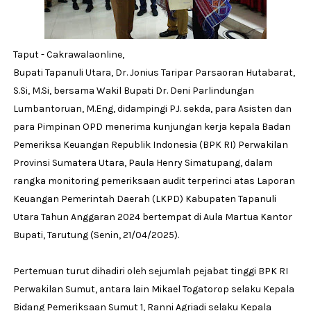
Taput - Cakrawalaonline,
Bupati Tapanuli Utara, Dr. Jonius Taripar Parsaoran Hutabarat,
S.Si, M.Si, bersama Wakil Bupati Dr. Deni Parlindungan
Lumbantoruan, M.Eng, didampingi PJ. sekda, para Asisten dan
para Pimpinan OPD menerima kunjungan kerja kepala Badan
Pemeriksa Keuangan Republik Indonesia (BPK RI) Perwakilan
Provinsi Sumatera Utara, Paula Henry Simatupang, dalam
rangka monitoring pemeriksaan audit terperinci atas Laporan
Keuangan Pemerintah Daerah (LKPD) Kabupaten Tapanuli
Utara Tahun Anggaran 2024 bertempat di Aula Martua Kantor
Bupati, Tarutung (Senin, 21/04/2025).
Pertemuan turut dihadiri oleh sejumlah pejabat tinggi BPK RI
Perwakilan Sumut, antara lain Mikael Togatorop selaku Kepala
Bidang Pemeriksaan Sumut 1, Ranni Agriadi selaku Kepala