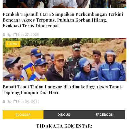
Pemkab Tapanuli Utara Sampaikan Perkembangan Terkini
Bencana: Akses Terputus, Puluhan Korban Hilang,
Evakuasi Terus Dipercepat
Ng
Nov 27, 2025
DAERAH
Bupati Taput Tinjau Longsor di Adiankoting: Akses Taput–
Tapteng Lumpuh Dua Hari
Ng
Nov 26, 2025
BLOGGER
DISQUS
FACEBOOK
TIDAK ADA KOMENTAR: