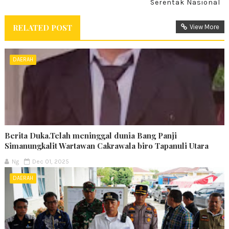
Serentak Nasional
RELATED POST
View More
DAERAH
Berita Duka.Telah meninggal dunia Bang Panji
Simanungkalit Wartawan Cakrawala biro Tapanuli Utara
Ng
Dec 01, 2025
DAERAH