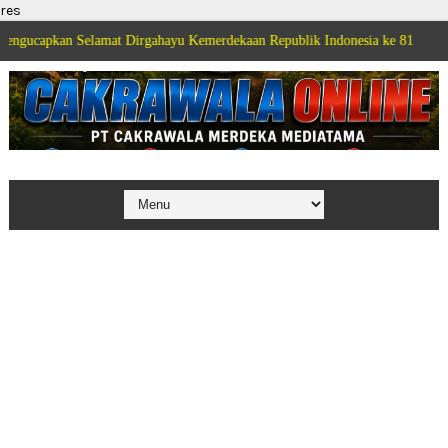
res
lamat Dirgahayu Kemerdekaan Republik Indonesia ke 81