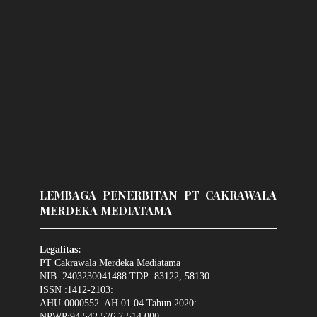
LEMBAGA PENERBITAN PT CAKRAWALA
MERDEKA MEDIATAMA
Legalitas:
PT Cakrawala Merdeka Mediatama
NIB: 2403230041488 TDP: 83122, 58130:
ISSN :1412-2103:
AHU-0000552. AH.01.04.Tahun 2020:
NPWP:94.542.576.7-514.000