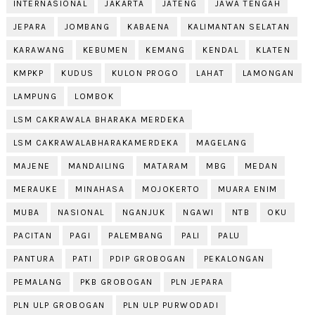
INTERNASIONAL
JAKARTA
JATENG
JAWA TENGAH
JEPARA
JOMBANG
KABAENA
KALIMANTAN SELATAN
KARAWANG
KEBUMEN
KEMANG
KENDAL
KLATEN
KMPKP
KUDUS
KULON PROGO
LAHAT
LAMONGAN
LAMPUNG
LOMBOK
LSM CAKRAWALA BHARAKA MERDEKA
LSM CAKRAWALABHARAKAMERDEKA
MAGELANG
MAJENE
MANDAILING
MATARAM
MBG
MEDAN
MERAUKE
MINAHASA
MOJOKERTO
MUARA ENIM
MUBA
NASIONAL
NGANJUK
NGAWI
NTB
OKU
PACITAN
PAGI
PALEMBANG
PALI
PALU
PANTURA
PATI
PDIP GROBOGAN
PEKALONGAN
PEMALANG
PKB GROBOGAN
PLN JEPARA
PLN ULP GROBOGAN
PLN ULP PURWODADI