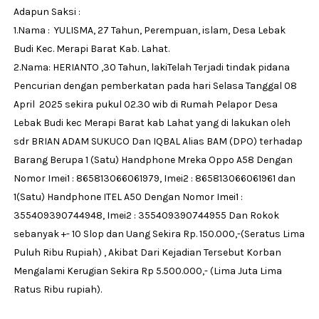
Adapun Saksi :
1.Nama : YULISMA, 27 Tahun, Perempuan, islam, Desa Lebak
Budi Kec. Merapi Barat Kab. Lahat.
2.Nama: HERIANTO ,30 Tahun, lakiTelah Terjadi tindak pidana
Pencurian dengan pemberkatan pada hari Selasa Tanggal 08
April 2025 sekira pukul 02.30 wib di Rumah Pelapor Desa
Lebak Budi kec Merapi Barat kab Lahat yang di lakukan oleh
sdr BRIAN ADAM SUKUCO Dan IQBAL Alias BAM (DPO) terhadap
Barang Berupa 1 (Satu) Handphone Mreka Oppo A58 Dengan
Nomor Imei1 : 865813066061979, Imei2 : 865813066061961 dan
1(Satu) Handphone ITEL A50 Dengan Nomor Imei1 :
355409390744948, Imei2 : 355409390744955 Dan Rokok
sebanyak +- 10 Slop dan Uang Sekira Rp. 150.000,-(Seratus Lima
Puluh Ribu Rupiah) , Akibat Dari Kejadian Tersebut Korban
Mengalami Kerugian Sekira Rp 5.500.000,- (Lima Juta Lima
Ratus Ribu rupiah).