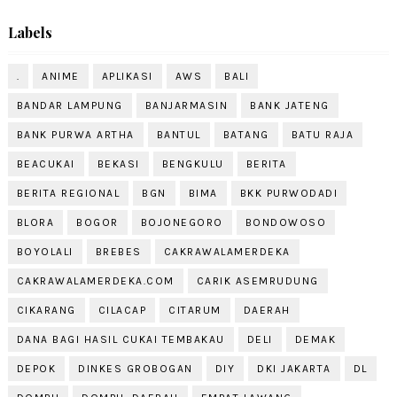
Labels
.
ANIME
APLIKASI
AWS
BALI
BANDAR LAMPUNG
BANJARMASIN
BANK JATENG
BANK PURWA ARTHA
BANTUL
BATANG
BATU RAJA
BEACUKAI
BEKASI
BENGKULU
BERITA
BERITA REGIONAL
BGN
BIMA
BKK PURWODADI
BLORA
BOGOR
BOJONEGORO
BONDOWOSO
BOYOLALI
BREBES
CAKRAWALAMERDEKA
CAKRAWALAMERDEKA.COM
CARIK ASEMRUDUNG
CIKARANG
CILACAP
CITARUM
DAERAH
DANA BAGI HASIL CUKAI TEMBAKAU
DELI
DEMAK
DEPOK
DINKES GROBOGAN
DIY
DKI JAKARTA
DL