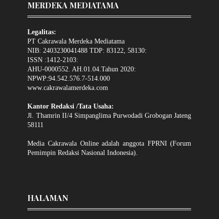
MERDEKA MEDIATAMA
Legalitas:
PT Cakrawala Merdeka Mediatama
NIB: 2403230041488 TDP: 83122, 58130:
ISSN :1412-2103:
AHU-0000552. AH.01.04.Tahun 2020:
NPWP:94.542.576.7-514.000
www.cakrawalamerdeka.com
Kantor Redaksi /Tata Usaha:
Jl. Thamrin II/4 Simpanglima Purwodadi Grobogan Jateng
58111
Media Cakrawala Online adalah anggota FPRNI (Forum
Pemimpin Redaksi Nasional Indonesia).
HALAMAN