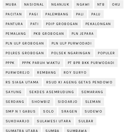
MUBA
NASIONAL
NGANJUK
NGAWI
NTB
OKU
PACITAN
PAGI
PALEMBANG
PALI
PALU
PANTURA
PATI
PDIP GROBOGAN
PEKALONGAN
PEMALANG
PKB GROBOGAN
PLN JEPARA
PLN ULP GROBOGAN
PLN ULP PURWODADI
POLRES GROBOGAN
POLSEK NGARINGAN
POPULER
PPPK
PPPK PARUH WAKTU
PT BPR BKK PURWODADI
PURWOREJO
REMBANG
ROY SURYO
RS SIAGA UTAMA
RSUD KI AGENG GETAS PENDOWO
SAYUNG
SEKDES ASEMRUDUNG
SEMARANG
SERDANG
SHOWBIZ
SIDOARJO
SLEMAN
SMP N 1 GABUS
SOLO
SRAGEN
SUDEWO
SUKOHARJO
SULAWESI UTARA
SULBAR
SUMATRA UTARA
SUMBA
SUMBAWA