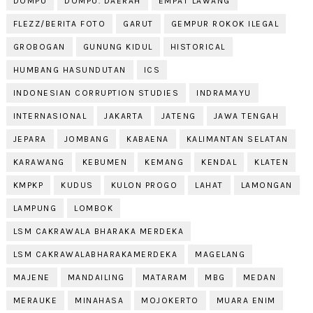
DOMPU
DOMPU. DAERAH
EMPAT LAWANG
FLEZZ/BERITA FOTO
GARUT
GEMPUR ROKOK ILEGAL
GROBOGAN
GUNUNG KIDUL
HISTORICAL
HUMBANG HASUNDUTAN
ICS
INDONESIAN CORRUPTION STUDIES
INDRAMAYU
INTERNASIONAL
JAKARTA
JATENG
JAWA TENGAH
JEPARA
JOMBANG
KABAENA
KALIMANTAN SELATAN
KARAWANG
KEBUMEN
KEMANG
KENDAL
KLATEN
KMPKP
KUDUS
KULON PROGO
LAHAT
LAMONGAN
LAMPUNG
LOMBOK
LSM CAKRAWALA BHARAKA MERDEKA
LSM CAKRAWALABHARAKAMERDEKA
MAGELANG
MAJENE
MANDAILING
MATARAM
MBG
MEDAN
MERAUKE
MINAHASA
MOJOKERTO
MUARA ENIM