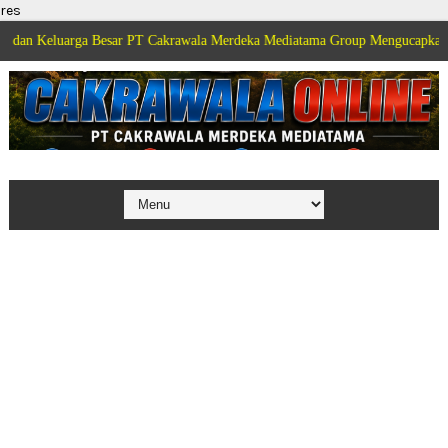
res
ga Besar PT Cakrawala Merdeka Mediatama Group Mengucapkan Selamat Dirg