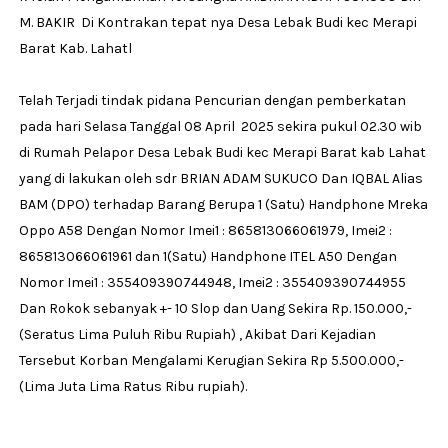
M. BAKIR Di Kontrakan tepat nya Desa Lebak Budi kec Merapi
Barat Kab. Lahatl
Telah Terjadi tindak pidana Pencurian dengan pemberkatan
pada hari Selasa Tanggal 08 April 2025 sekira pukul 02.30 wib
di Rumah Pelapor Desa Lebak Budi kec Merapi Barat kab Lahat
yang di lakukan oleh sdr BRIAN ADAM SUKUCO Dan IQBAL Alias
BAM (DPO) terhadap Barang Berupa 1 (Satu) Handphone Mreka
Oppo A58 Dengan Nomor Imei1 : 865813066061979, Imei2 :
865813066061961 dan 1(Satu) Handphone ITEL A50 Dengan
Nomor Imei1 : 355409390744948, Imei2 : 355409390744955
Dan Rokok sebanyak +- 10 Slop dan Uang Sekira Rp. 150.000,-
(Seratus Lima Puluh Ribu Rupiah) , Akibat Dari Kejadian
Tersebut Korban Mengalami Kerugian Sekira Rp 5.500.000,-
(Lima Juta Lima Ratus Ribu rupiah).