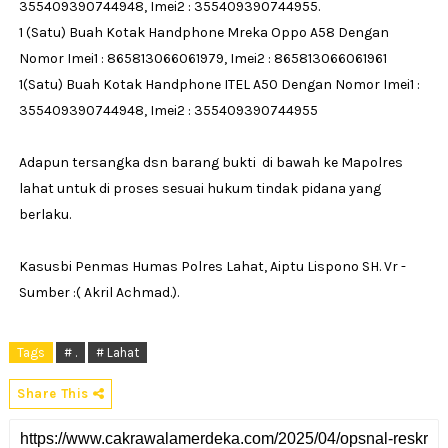
355409390744948, Imei2 : 355409390744955.
1 (Satu) Buah Kotak Handphone Mreka Oppo A58 Dengan
Nomor Imei1 : 865813066061979, Imei2 : 865813066061961
1(Satu) Buah Kotak Handphone ITEL A50 Dengan Nomor Imei1 :
355409390744948, Imei2 : 355409390744955
Adapun tersangka dsn barang bukti di bawah ke Mapolres
lahat untuk di proses sesuai hukum tindak pidana yang
berlaku.
Kasusbi Penmas Humas Polres Lahat, Aiptu Lispono SH. Vr -
Sumber :( Akril Achmad.).
Tags
# .
# Lahat
Share This