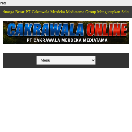
res
 PT Cakrawala Merdeka Mediatama Group Mengucapkan Selamat Dirgahayu Kem