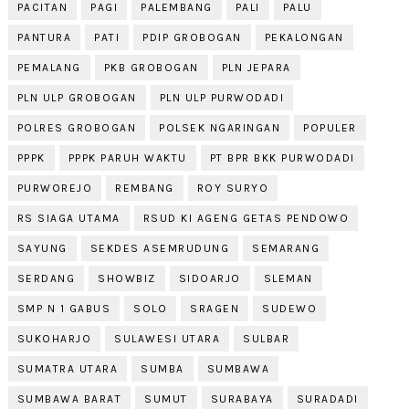
PACITAN
PAGI
PALEMBANG
PALI
PALU
PANTURA
PATI
PDIP GROBOGAN
PEKALONGAN
PEMALANG
PKB GROBOGAN
PLN JEPARA
PLN ULP GROBOGAN
PLN ULP PURWODADI
POLRES GROBOGAN
POLSEK NGARINGAN
POPULER
PPPK
PPPK PARUH WAKTU
PT BPR BKK PURWODADI
PURWOREJO
REMBANG
ROY SURYO
RS SIAGA UTAMA
RSUD KI AGENG GETAS PENDOWO
SAYUNG
SEKDES ASEMRUDUNG
SEMARANG
SERDANG
SHOWBIZ
SIDOARJO
SLEMAN
SMP N 1 GABUS
SOLO
SRAGEN
SUDEWO
SUKOHARJO
SULAWESI UTARA
SULBAR
SUMATRA UTARA
SUMBA
SUMBAWA
SUMBAWA BARAT
SUMUT
SURABAYA
SURADADI