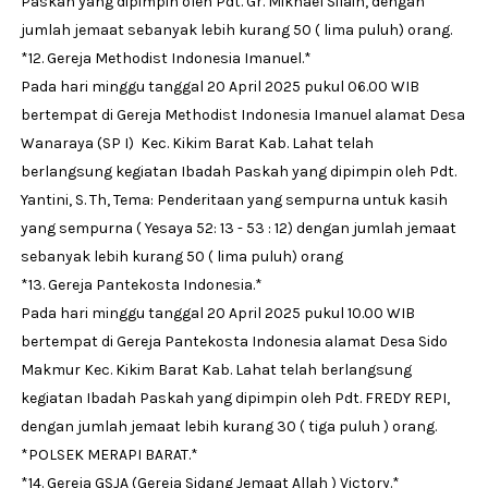
Paskah yang dipimpin oleh Pdt. Gr. Mikhael Silain, dengan
jumlah jemaat sebanyak lebih kurang 50 ( lima puluh) orang.
*12. Gereja Methodist Indonesia Imanuel.*
Pada hari minggu tanggal 20 April 2025 pukul 06.00 WIB
bertempat di Gereja Methodist Indonesia Imanuel alamat Desa
Wanaraya (SP I) Kec. Kikim Barat Kab. Lahat telah
berlangsung kegiatan Ibadah Paskah yang dipimpin oleh Pdt.
Yantini, S. Th, Tema: Penderitaan yang sempurna untuk kasih
yang sempurna ( Yesaya 52: 13 - 53 : 12) dengan jumlah jemaat
sebanyak lebih kurang 50 ( lima puluh) orang
*13. Gereja Pantekosta Indonesia.*
Pada hari minggu tanggal 20 April 2025 pukul 10.00 WIB
bertempat di Gereja Pantekosta Indonesia alamat Desa Sido
Makmur Kec. Kikim Barat Kab. Lahat telah berlangsung
kegiatan Ibadah Paskah yang dipimpin oleh Pdt. FREDY REPI,
dengan jumlah jemaat lebih kurang 30 ( tiga puluh ) orang.
*POLSEK MERAPI BARAT.*
*14. Gereja GSJA (Gereja Sidang Jemaat Allah ) Victory.*