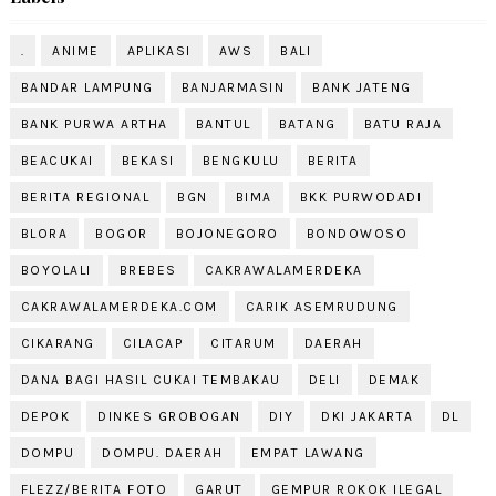
.
ANIME
APLIKASI
AWS
BALI
BANDAR LAMPUNG
BANJARMASIN
BANK JATENG
BANK PURWA ARTHA
BANTUL
BATANG
BATU RAJA
BEACUKAI
BEKASI
BENGKULU
BERITA
BERITA REGIONAL
BGN
BIMA
BKK PURWODADI
BLORA
BOGOR
BOJONEGORO
BONDOWOSO
BOYOLALI
BREBES
CAKRAWALAMERDEKA
CAKRAWALAMERDEKA.COM
CARIK ASEMRUDUNG
CIKARANG
CILACAP
CITARUM
DAERAH
DANA BAGI HASIL CUKAI TEMBAKAU
DELI
DEMAK
DEPOK
DINKES GROBOGAN
DIY
DKI JAKARTA
DL
DOMPU
DOMPU. DAERAH
EMPAT LAWANG
FLEZZ/BERITA FOTO
GARUT
GEMPUR ROKOK ILEGAL