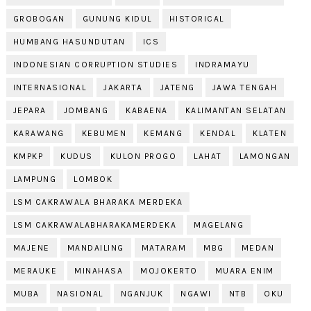
GROBOGAN
GUNUNG KIDUL
HISTORICAL
HUMBANG HASUNDUTAN
ICS
INDONESIAN CORRUPTION STUDIES
INDRAMAYU
INTERNASIONAL
JAKARTA
JATENG
JAWA TENGAH
JEPARA
JOMBANG
KABAENA
KALIMANTAN SELATAN
KARAWANG
KEBUMEN
KEMANG
KENDAL
KLATEN
KMPKP
KUDUS
KULON PROGO
LAHAT
LAMONGAN
LAMPUNG
LOMBOK
LSM CAKRAWALA BHARAKA MERDEKA
LSM CAKRAWALABHARAKAMERDEKA
MAGELANG
MAJENE
MANDAILING
MATARAM
MBG
MEDAN
MERAUKE
MINAHASA
MOJOKERTO
MUARA ENIM
MUBA
NASIONAL
NGANJUK
NGAWI
NTB
OKU