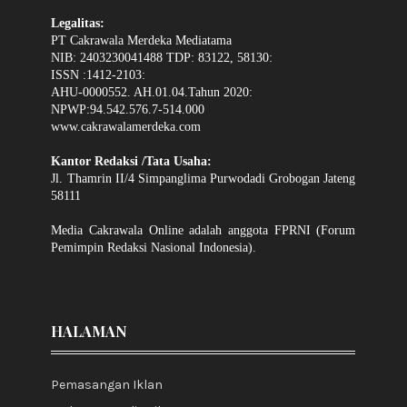
Legalitas:
PT Cakrawala Merdeka Mediatama
NIB: 2403230041488 TDP: 83122, 58130:
ISSN :1412-2103:
AHU-0000552. AH.01.04.Tahun 2020:
NPWP:94.542.576.7-514.000
www.cakrawalamerdeka.com
Kantor Redaksi /Tata Usaha:
Jl. Thamrin II/4 Simpanglima Purwodadi Grobogan Jateng
58111
Media Cakrawala Online adalah anggota FPRNI (Forum
Pemimpin Redaksi Nasional Indonesia).
HALAMAN
Pemasangan Iklan