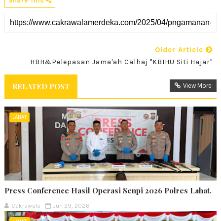
Share This
Older Article
HBH&Pelepasan Jama'ah Calhaj "KBIHU Siti Hajar"
RELATED POST
View More
LAHAT
Press Conference Hasil Operasi Senpi 2026 Polres Lahat.
Cakrawals
Jun 29, 2026