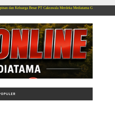
rga Besar PT Cakrawala Merdeka Mediatama Group Mengucapkan Selamat Dir
POPULER