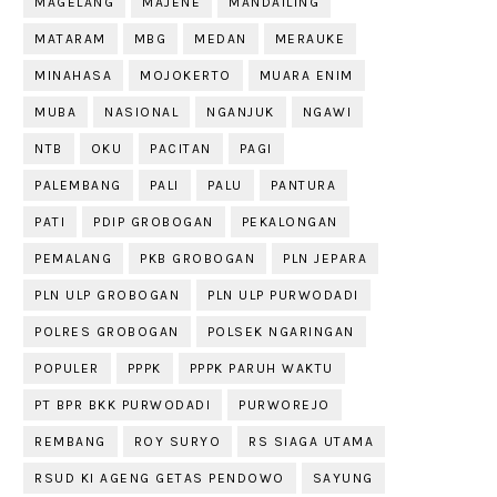
MAGELANG
MAJENE
MANDAILING
MATARAM
MBG
MEDAN
MERAUKE
MINAHASA
MOJOKERTO
MUARA ENIM
MUBA
NASIONAL
NGANJUK
NGAWI
NTB
OKU
PACITAN
PAGI
PALEMBANG
PALI
PALU
PANTURA
PATI
PDIP GROBOGAN
PEKALONGAN
PEMALANG
PKB GROBOGAN
PLN JEPARA
PLN ULP GROBOGAN
PLN ULP PURWODADI
POLRES GROBOGAN
POLSEK NGARINGAN
POPULER
PPPK
PPPK PARUH WAKTU
PT BPR BKK PURWODADI
PURWOREJO
REMBANG
ROY SURYO
RS SIAGA UTAMA
RSUD KI AGENG GETAS PENDOWO
SAYUNG