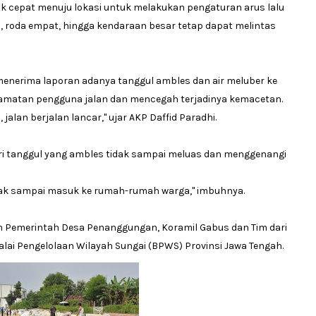
rak cepat menuju lokasi untuk melakukan pengaturan arus lalu
a, roda empat, hingga kendaraan besar tetap dapat melintas
 menerima laporan adanya tanggul ambles dan air meluber ke
elamatan pengguna jalan dan mencegah terjadinya kemacetan.
alan berjalan lancar," ujar AKP Daffid Paradhi.
i tanggul yang ambles tidak sampai meluas dan menggenangi
idak sampai masuk ke rumah-rumah warga," imbuhnya.
leh Pemerintah Desa Penanggungan, Koramil Gabus dan Tim dari
lai Pengelolaan Wilayah Sungai (BPWS) Provinsi Jawa Tengah.