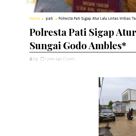
Home
pati
Polresta Pati Sigap Atur Lalu Lintas Imbas
Polresta Pati Sigap Atu
Sungai Godo Ambles*
Ng
1 year ago
pati,