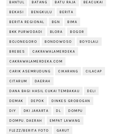
BANTUL
BATANG
BATU RAJA
BEACUKAI
BEKASI
BENGKULU
BERITA
BERITA REGIONAL
BGN
BIMA
BKK PURWODADI
BLORA
BOGOR
BOJONEGORO
BONDOWOSO
BOYOLALI
BREBES
CAKRAWALAMERDEKA
CAKRAWALAMERDEKA.COM
CARIK ASEMRUDUNG
CIKARANG
CILACAP
CITARUM
DAERAH
DANA BAGI HASIL CUKAI TEMBAKAU
DELI
DEMAK
DEPOK
DINKES GROBOGAN
DIY
DKI JAKARTA
DL
DOMPU
DOMPU. DAERAH
EMPAT LAWANG
FLEZZ/BERITA FOTO
GARUT