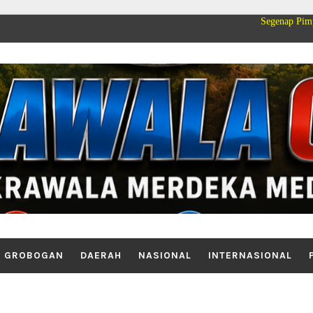
Segenap Pimpinan dan Kelua
GROBOGAN
DAERAH
NASIONAL
INTERNASIONAL