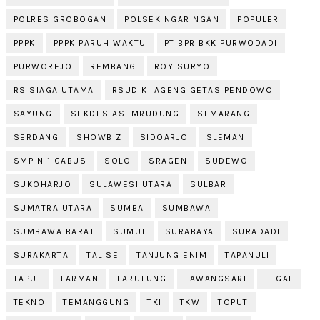
POLRES GROBOGAN
POLSEK NGARINGAN
POPULER
PPPK
PPPK PARUH WAKTU
PT BPR BKK PURWODADI
PURWOREJO
REMBANG
ROY SURYO
RS SIAGA UTAMA
RSUD KI AGENG GETAS PENDOWO
SAYUNG
SEKDES ASEMRUDUNG
SEMARANG
SERDANG
SHOWBIZ
SIDOARJO
SLEMAN
SMP N 1 GABUS
SOLO
SRAGEN
SUDEWO
SUKOHARJO
SULAWESI UTARA
SULBAR
SUMATRA UTARA
SUMBA
SUMBAWA
SUMBAWA BARAT
SUMUT
SURABAYA
SURADADI
SURAKARTA
TALISE
TANJUNG ENIM
TAPANULI
TAPUT
TARMAN
TARUTUNG
TAWANGSARI
TEGAL
TEKNO
TEMANGGUNG
TKI
TKW
TOPUT