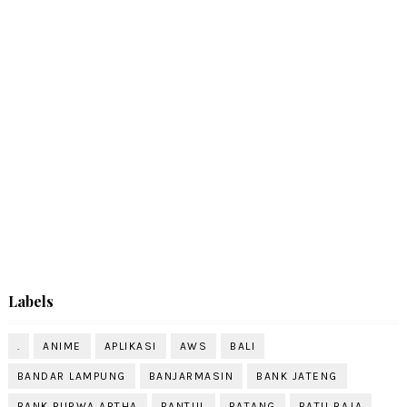
Labels
.
ANIME
APLIKASI
AWS
BALI
BANDAR LAMPUNG
BANJARMASIN
BANK JATENG
BANK PURWA ARTHA
BANTUL
BATANG
BATU RAJA