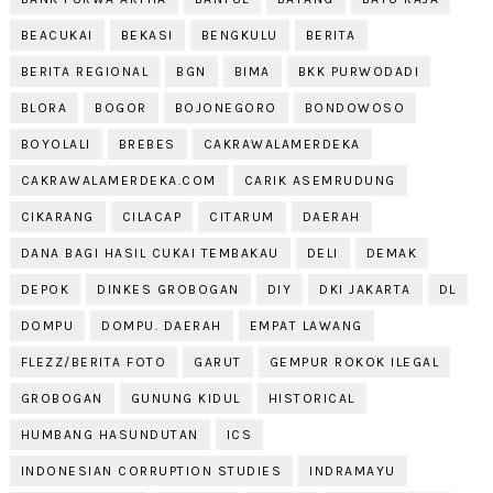
BEACUKAI
BEKASI
BENGKULU
BERITA
BERITA REGIONAL
BGN
BIMA
BKK PURWODADI
BLORA
BOGOR
BOJONEGORO
BONDOWOSO
BOYOLALI
BREBES
CAKRAWALAMERDEKA
CAKRAWALAMERDEKA.COM
CARIK ASEMRUDUNG
CIKARANG
CILACAP
CITARUM
DAERAH
DANA BAGI HASIL CUKAI TEMBAKAU
DELI
DEMAK
DEPOK
DINKES GROBOGAN
DIY
DKI JAKARTA
DL
DOMPU
DOMPU. DAERAH
EMPAT LAWANG
FLEZZ/BERITA FOTO
GARUT
GEMPUR ROKOK ILEGAL
GROBOGAN
GUNUNG KIDUL
HISTORICAL
HUMBANG HASUNDUTAN
ICS
INDONESIAN CORRUPTION STUDIES
INDRAMAYU