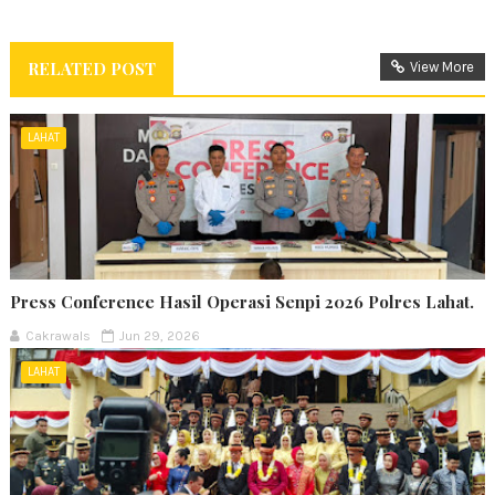
RELATED POST
View More
LAHAT
Press Conference Hasil Operasi Senpi 2026 Polres Lahat.
Cakrawals
Jun 29, 2026
LAHAT