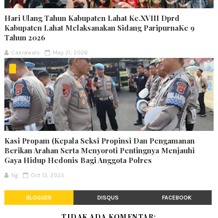
Hari Ulang Tahun Kabupaten Lahat Ke.XVIII Dprd
Kabupaten Lahat Melaksanakan Sidang ParipurnaKe 9
Tahun 2026
Cakrawals
May 21, 2026
.
Kasi Propam (Kepala Seksi Propinsi Dan Pengamanan
Berikan Arahan Serta Menyoroti Pentingnya Menjauhi
Gaya Hidup Hedonis Bagi Anggota Polres
Ng
Oct 13, 2025
BLOGGER
DISQUS
FACEBOOK
TIDAK ADA KOMENTAR: