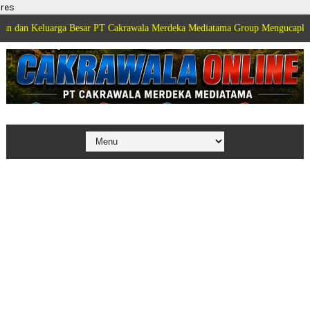
res
rga Besar PT Cakrawala Merdeka Mediatama Group Mengucapkan Selamat Dirg