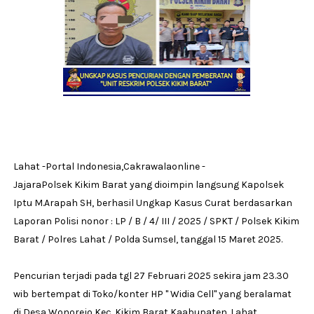
Lahat -Portal Indonesia,Cakrawalaonline -
JajaraPolsek Kikim Barat yang dioimpin langsung Kapolsek
Iptu M.Arapah SH, berhasil Ungkap Kasus Curat berdasarkan
Laporan Polisi nonor : LP / B / 4/ III / 2025 / SPKT / Polsek Kikim
Barat / Polres Lahat / Polda Sumsel, tanggal 15 Maret 2025.
Pencurian terjadi pada tgl 27 Februari 2025 sekira jam 23.30
wib bertempat di Toko/konter HP " Widia Cell" yang beralamat
di Desa Wonorejo Kec. Kikim Barat Kaabupaten .Lahat.