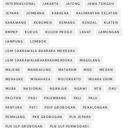
INTERNASIONAL
JAKARTA
JATENG
JAWA TENGAH
JEPARA
JOMBANG
KABAENA
KALIMANTAN SELATAN
KARAWANG
KEBUMEN
KEMANG
KENDAL
KLATEN
KMPKP
KUDUS
KULON PROGO
LAHAT
LAMONGAN
LAMPUNG
LOMBOK
LSM CAKRAWALA BHARAKA MERDEKA
LSM CAKRAWALABHARAKAMERDEKA
MAGELANG
MAJENE
MANDAILING
MATARAM
MBG
MEDAN
MERAUKE
MINAHASA
MOJOKERTO
MUARA ENIM
MUBA
NASIONAL
NGANJUK
NGAWI
NTB
OKU
PACITAN
PAGI
PALEMBANG
PALI
PALU
PANTURA
PATI
PDIP GROBOGAN
PEKALONGAN
PEMALANG
PKB GROBOGAN
PLN JEPARA
PLN ULP GROBOGAN
PLN ULP PURWODADI