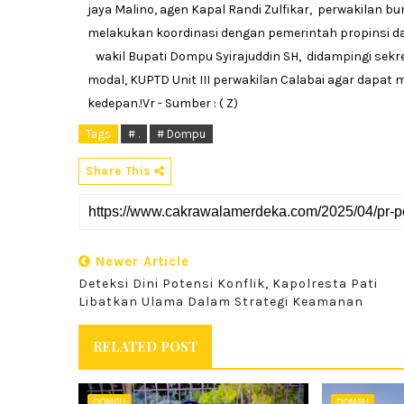
jaya Malino, agen Kapal Randi Zulfikar, perwakilan
melakukan koordinasi dengan pemerintah propinsi d
wakil Bupati Dompu Syirajuddin SH, didampingi sekr
modal, KUPTD Unit III perwakilan Calabai agar da
kedepan.!Vr - Sumber : ( Z)
Tags
# .
# Dompu
Share This
Newer Article
Deteksi Dini Potensi Konflik, Kapolresta Pati
Libatkan Ulama Dalam Strategi Keamanan
RELATED POST
DOMPU
DOMPU