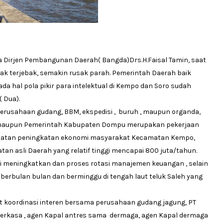
a Dirjen Pembangunan Daerah( Bangda)Drs.H.Faisal Tamin, saat
idak terjebak, semakin rusak parah. Pemerintah Daerah baik
a hal pola pikir para intelektual di Kempo dan Soro sudah
 Dua).
erusahaan gudang, BBM, ekspedisi , buruh , maupun organda,
, maupun Pemerintah Kabupaten Dompu merupakan pekerjaan
patan peningkatan ekonomi masyarakat Kecamatan Kempo,
tan asli Daerah yang relatif tinggi mencapai 800 juta/tahun.
mi meningkatkan dan proses rotasi manajemen keuangan , selain
berbulan bulan dan berminggu di tengah laut teluk Saleh yang
t koordinasi interen bersama perusahaan gudang jagung, PT
 Perkasa , agen Kapal antres sama dermaga, agen Kapal dermaga