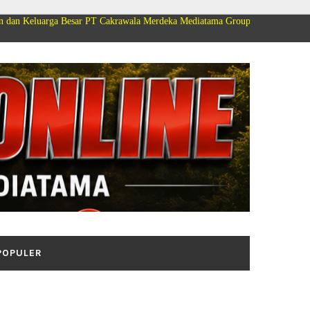
Besar PT Cakrawala Merdeka Mediatama Group Mengucapkan Selamat Dirgaha
POPULER