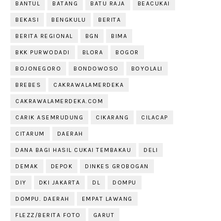
BANTUL
BATANG
BATU RAJA
BEACUKAI
BEKASI
BENGKULU
BERITA
BERITA REGIONAL
BGN
BIMA
BKK PURWODADI
BLORA
BOGOR
BOJONEGORO
BONDOWOSO
BOYOLALI
BREBES
CAKRAWALAMERDEKA
CAKRAWALAMERDEKA.COM
CARIK ASEMRUDUNG
CIKARANG
CILACAP
CITARUM
DAERAH
DANA BAGI HASIL CUKAI TEMBAKAU
DELI
DEMAK
DEPOK
DINKES GROBOGAN
DIY
DKI JAKARTA
DL
DOMPU
DOMPU. DAERAH
EMPAT LAWANG
FLEZZ/BERITA FOTO
GARUT