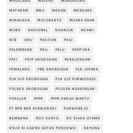
MAGELANG
MAJENE
MANDAILING
MATARAM
MBG
MEDAN
MERAUKE
MINAHASA
MOJOKERTO
MUARA ENIM
MUBA
NASIONAL
NGANJUK
NGAWI
NTB
OKU
PACITAN
PAGI
PALEMBANG
PALI
PALU
PANTURA
PATI
PDIP GROBOGAN
PEKALONGAN
PEMALANG
PKB GROBOGAN
PLN JEPARA
PLN ULP GROBOGAN
PLN ULP PURWODADI
POLRES GROBOGAN
POLSEK NGARINGAN
POPULER
PPPK
PPPK PARUH WAKTU
PT BPR BKK PURWODADI
PURWOREJO
REMBANG
ROY SURYO
RS SIAGA UTAMA
RSUD KI AGENG GETAS PENDOWO
SAYUNG