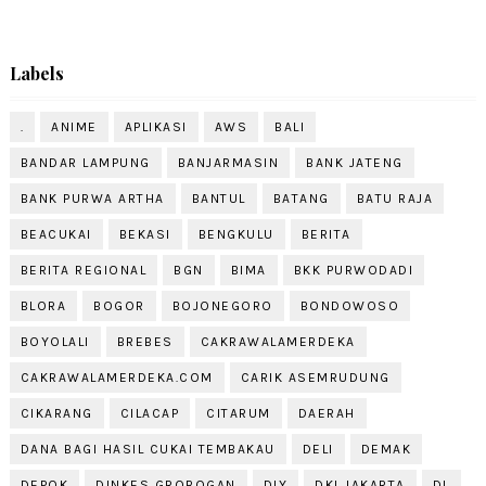
Labels
.
ANIME
APLIKASI
AWS
BALI
BANDAR LAMPUNG
BANJARMASIN
BANK JATENG
BANK PURWA ARTHA
BANTUL
BATANG
BATU RAJA
BEACUKAI
BEKASI
BENGKULU
BERITA
BERITA REGIONAL
BGN
BIMA
BKK PURWODADI
BLORA
BOGOR
BOJONEGORO
BONDOWOSO
BOYOLALI
BREBES
CAKRAWALAMERDEKA
CAKRAWALAMERDEKA.COM
CARIK ASEMRUDUNG
CIKARANG
CILACAP
CITARUM
DAERAH
DANA BAGI HASIL CUKAI TEMBAKAU
DELI
DEMAK
DEPOK
DINKES GROBOGAN
DIY
DKI JAKARTA
DL