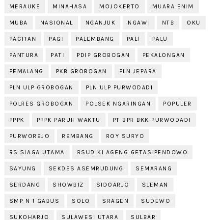
MERAUKE
MINAHASA
MOJOKERTO
MUARA ENIM
MUBA
NASIONAL
NGANJUK
NGAWI
NTB
OKU
PACITAN
PAGI
PALEMBANG
PALI
PALU
PANTURA
PATI
PDIP GROBOGAN
PEKALONGAN
PEMALANG
PKB GROBOGAN
PLN JEPARA
PLN ULP GROBOGAN
PLN ULP PURWODADI
POLRES GROBOGAN
POLSEK NGARINGAN
POPULER
PPPK
PPPK PARUH WAKTU
PT BPR BKK PURWODADI
PURWOREJO
REMBANG
ROY SURYO
RS SIAGA UTAMA
RSUD KI AGENG GETAS PENDOWO
SAYUNG
SEKDES ASEMRUDUNG
SEMARANG
SERDANG
SHOWBIZ
SIDOARJO
SLEMAN
SMP N 1 GABUS
SOLO
SRAGEN
SUDEWO
SUKOHARJO
SULAWESI UTARA
SULBAR