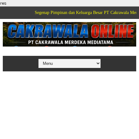
res
Segenap Pimpinan dan Keluarga Besar PT Cakrawala Merdeka Mediatam