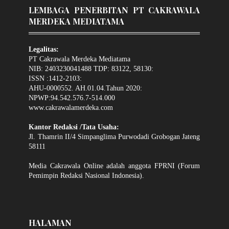
LEMBAGA PENERBITAN PT CAKRAWALA
MERDEKA MEDIATAMA
Legalitas:
PT Cakrawala Merdeka Mediatama
NIB: 2403230041488 TDP: 83122, 58130:
ISSN :1412-2103:
AHU-0000552. AH.01.04.Tahun 2020:
NPWP:94.542.576.7-514.000
www.cakrawalamerdeka.com
Kantor Redaksi /Tata Usaha:
Jl. Thamrin II/4 Simpanglima Purwodadi Grobogan Jateng
58111
Media Cakrawala Online adalah anggota FPRNI (Forum
Pemimpin Redaksi Nasional Indonesia).
HALAMAN