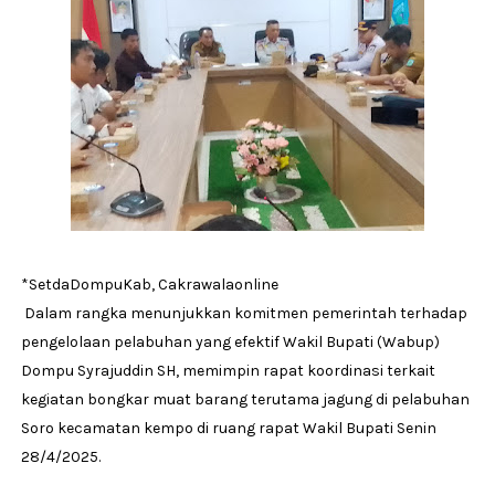
*SetdaDompuKab, Cakrawalaonline
Dalam rangka menunjukkan komitmen pemerintah terhadap
pengelolaan pelabuhan yang efektif Wakil Bupati (Wabup)
Dompu Syrajuddin SH, memimpin rapat koordinasi terkait
kegiatan bongkar muat barang terutama jagung di pelabuhan
Soro kecamatan kempo di ruang rapat Wakil Bupati Senin
28/4/2025.