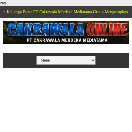
res
a Besar PT Cakrawala Merdeka Mediatama Group Mengucapkan Selamat Dirga