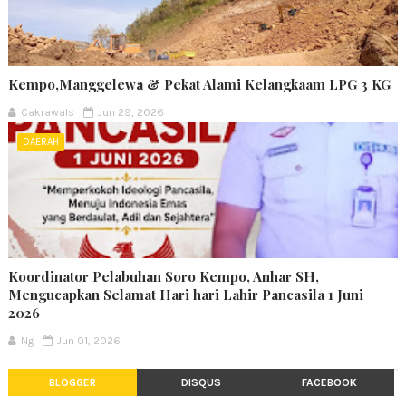
Kempo,Manggelewa & Pekat Alami Kelangkaam LPG 3 KG
Cakrawals
Jun 29, 2026
DAERAH
Koordinator Pelabuhan Soro Kempo, Anhar SH,
Mengucapkan Selamat Hari hari Lahir Pancasila 1 Juni
2026
Ng
Jun 01, 2026
BLOGGER
DISQUS
FACEBOOK