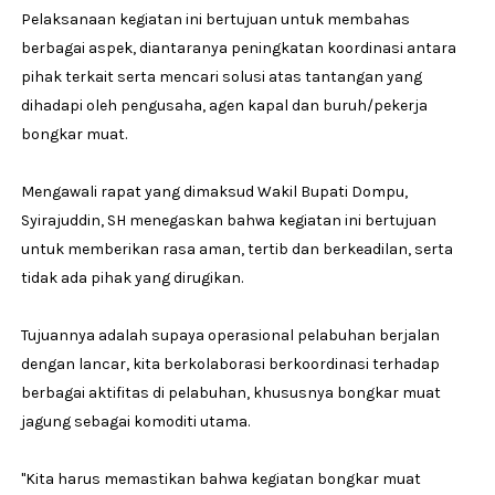
Pelaksanaan kegiatan ini bertujuan untuk membahas
berbagai aspek, diantaranya peningkatan koordinasi antara
pihak terkait serta mencari solusi atas tantangan yang
dihadapi oleh pengusaha, agen kapal dan buruh/pekerja
bongkar muat.
Mengawali rapat yang dimaksud Wakil Bupati Dompu,
Syirajuddin, SH menegaskan bahwa kegiatan ini bertujuan
untuk memberikan rasa aman, tertib dan berkeadilan, serta
tidak ada pihak yang dirugikan.
Tujuannya adalah supaya operasional pelabuhan berjalan
dengan lancar, kita berkolaborasi berkoordinasi terhadap
berbagai aktifitas di pelabuhan, khususnya bongkar muat
jagung sebagai komoditi utama.
"Kita harus memastikan bahwa kegiatan bongkar muat