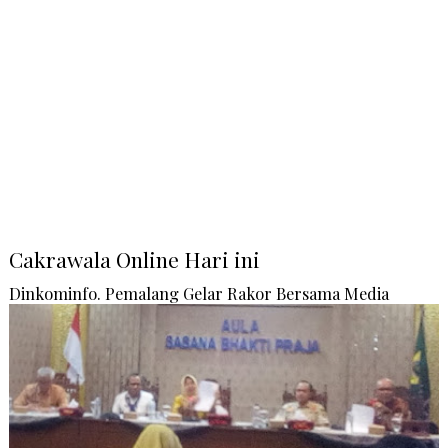
Cakrawala Online Hari ini
Dinkominfo. Pemalang Gelar Rakor Bersama Media