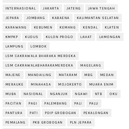
INTERNASIONAL
JAKARTA
JATENG
JAWA TENGAH
JEPARA
JOMBANG
KABAENA
KALIMANTAN SELATAN
KARAWANG
KEBUMEN
KEMANG
KENDAL
KLATEN
KMPKP
KUDUS
KULON PROGO
LAHAT
LAMONGAN
LAMPUNG
LOMBOK
LSM CAKRAWALA BHARAKA MERDEKA
LSM CAKRAWALABHARAKAMERDEKA
MAGELANG
MAJENE
MANDAILING
MATARAM
MBG
MEDAN
MERAUKE
MINAHASA
MOJOKERTO
MUARA ENIM
MUBA
NASIONAL
NGANJUK
NGAWI
NTB
OKU
PACITAN
PAGI
PALEMBANG
PALI
PALU
PANTURA
PATI
PDIP GROBOGAN
PEKALONGAN
PEMALANG
PKB GROBOGAN
PLN JEPARA