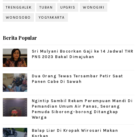
TRENGGALEK
TUBAN
UPGRIS
WONOGIRI
WONOSOBO
YOGYAKARTA
Berita Popular
Sri Mulyani Bocorkan Gaji ke 14 Jadwal THR
PNS 2023 Bakal Dimajukan
Dua Orang Tewas Tersambar Petir Saat
Panen Cabe Di Sawah
Ngintip Sambil Rekam Perempuan Mandi Di
Pemandian Umum Air Panas, Seorang
Pemuda Siborong-borong Ditangkap
Warga
Balap Liar Di Kropak Wirosari Makan
Korban