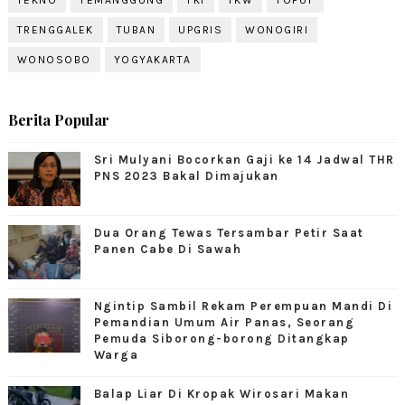
TEKNO
TEMANGGUNG
TKI
TKW
TOPUT
TRENGGALEK
TUBAN
UPGRIS
WONOGIRI
WONOSOBO
YOGYAKARTA
Berita Popular
Sri Mulyani Bocorkan Gaji ke 14 Jadwal THR
PNS 2023 Bakal Dimajukan
Dua Orang Tewas Tersambar Petir Saat
Panen Cabe Di Sawah
Ngintip Sambil Rekam Perempuan Mandi Di
Pemandian Umum Air Panas, Seorang
Pemuda Siborong-borong Ditangkap
Warga
Balap Liar Di Kropak Wirosari Makan