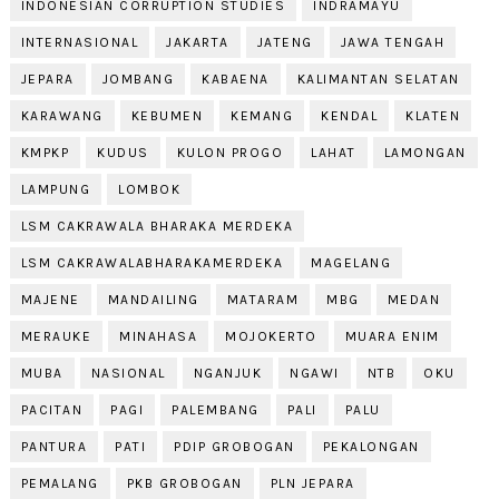
INDONESIAN CORRUPTION STUDIES
INDRAMAYU
INTERNASIONAL
JAKARTA
JATENG
JAWA TENGAH
JEPARA
JOMBANG
KABAENA
KALIMANTAN SELATAN
KARAWANG
KEBUMEN
KEMANG
KENDAL
KLATEN
KMPKP
KUDUS
KULON PROGO
LAHAT
LAMONGAN
LAMPUNG
LOMBOK
LSM CAKRAWALA BHARAKA MERDEKA
LSM CAKRAWALABHARAKAMERDEKA
MAGELANG
MAJENE
MANDAILING
MATARAM
MBG
MEDAN
MERAUKE
MINAHASA
MOJOKERTO
MUARA ENIM
MUBA
NASIONAL
NGANJUK
NGAWI
NTB
OKU
PACITAN
PAGI
PALEMBANG
PALI
PALU
PANTURA
PATI
PDIP GROBOGAN
PEKALONGAN
PEMALANG
PKB GROBOGAN
PLN JEPARA