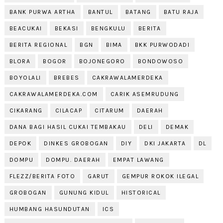
BANK PURWA ARTHA
BANTUL
BATANG
BATU RAJA
BEACUKAI
BEKASI
BENGKULU
BERITA
BERITA REGIONAL
BGN
BIMA
BKK PURWODADI
BLORA
BOGOR
BOJONEGORO
BONDOWOSO
BOYOLALI
BREBES
CAKRAWALAMERDEKA
CAKRAWALAMERDEKA.COM
CARIK ASEMRUDUNG
CIKARANG
CILACAP
CITARUM
DAERAH
DANA BAGI HASIL CUKAI TEMBAKAU
DELI
DEMAK
DEPOK
DINKES GROBOGAN
DIY
DKI JAKARTA
DL
DOMPU
DOMPU. DAERAH
EMPAT LAWANG
FLEZZ/BERITA FOTO
GARUT
GEMPUR ROKOK ILEGAL
GROBOGAN
GUNUNG KIDUL
HISTORICAL
HUMBANG HASUNDUTAN
ICS