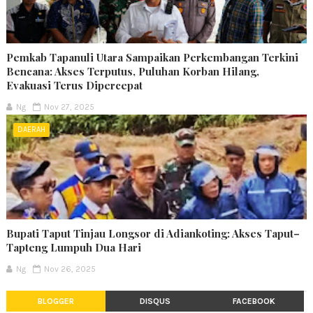
Pemkab Tapanuli Utara Sampaikan Perkembangan Terkini
Bencana: Akses Terputus, Puluhan Korban Hilang,
Evakuasi Terus Dipercepat
Ng
Nov 27, 2025
DAERAH
Bupati Taput Tinjau Longsor di Adiankoting: Akses Taput–
Tapteng Lumpuh Dua Hari
Ng
Nov 26, 2025
BLOGGER
DISQUS
FACEBOOK