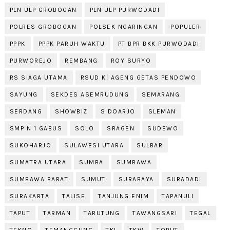
PLN ULP GROBOGAN
PLN ULP PURWODADI
POLRES GROBOGAN
POLSEK NGARINGAN
POPULER
PPPK
PPPK PARUH WAKTU
PT BPR BKK PURWODADI
PURWOREJO
REMBANG
ROY SURYO
RS SIAGA UTAMA
RSUD KI AGENG GETAS PENDOWO
SAYUNG
SEKDES ASEMRUDUNG
SEMARANG
SERDANG
SHOWBIZ
SIDOARJO
SLEMAN
SMP N 1 GABUS
SOLO
SRAGEN
SUDEWO
SUKOHARJO
SULAWESI UTARA
SULBAR
SUMATRA UTARA
SUMBA
SUMBAWA
SUMBAWA BARAT
SUMUT
SURABAYA
SURADADI
SURAKARTA
TALISE
TANJUNG ENIM
TAPANULI
TAPUT
TARMAN
TARUTUNG
TAWANGSARI
TEGAL