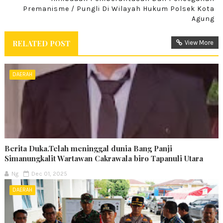
Premanisme / Pungli Di Wilayah Hukum Polsek Kota
Agung
RELATED POST
View More
DAERAH
Berita Duka.Telah meninggal dunia Bang Panji
Simanungkalit Wartawan Cakrawala biro Tapanuli Utara
Ng
Dec 01, 2025
DAERAH