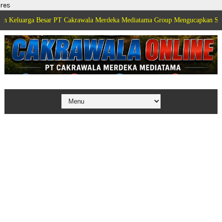
res
rga Besar PT Cakrawala Merdeka Mediatama Group Mengucapkan Selamat Dir