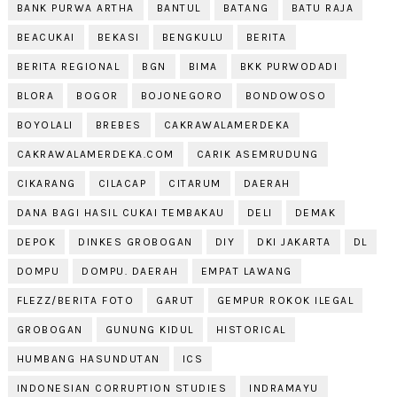
BANK PURWA ARTHA
BANTUL
BATANG
BATU RAJA
BEACUKAI
BEKASI
BENGKULU
BERITA
BERITA REGIONAL
BGN
BIMA
BKK PURWODADI
BLORA
BOGOR
BOJONEGORO
BONDOWOSO
BOYOLALI
BREBES
CAKRAWALAMERDEKA
CAKRAWALAMERDEKA.COM
CARIK ASEMRUDUNG
CIKARANG
CILACAP
CITARUM
DAERAH
DANA BAGI HASIL CUKAI TEMBAKAU
DELI
DEMAK
DEPOK
DINKES GROBOGAN
DIY
DKI JAKARTA
DL
DOMPU
DOMPU. DAERAH
EMPAT LAWANG
FLEZZ/BERITA FOTO
GARUT
GEMPUR ROKOK ILEGAL
GROBOGAN
GUNUNG KIDUL
HISTORICAL
HUMBANG HASUNDUTAN
ICS
INDONESIAN CORRUPTION STUDIES
INDRAMAYU