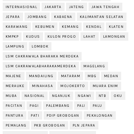
INTERNASIONAL
JAKARTA
JATENG
JAWA TENGAH
JEPARA
JOMBANG
KABAENA
KALIMANTAN SELATAN
KARAWANG
KEBUMEN
KEMANG
KENDAL
KLATEN
KMPKP
KUDUS
KULON PROGO
LAHAT
LAMONGAN
LAMPUNG
LOMBOK
LSM CAKRAWALA BHARAKA MERDEKA
LSM CAKRAWALABHARAKAMERDEKA
MAGELANG
MAJENE
MANDAILING
MATARAM
MBG
MEDAN
MERAUKE
MINAHASA
MOJOKERTO
MUARA ENIM
MUBA
NASIONAL
NGANJUK
NGAWI
NTB
OKU
PACITAN
PAGI
PALEMBANG
PALI
PALU
PANTURA
PATI
PDIP GROBOGAN
PEKALONGAN
PEMALANG
PKB GROBOGAN
PLN JEPARA