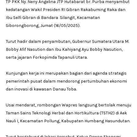
TP PKK Ny. Neny Angelina JTP Hutabarat br. Purba menyambut
kedatangan Wakil Presiden RI Gibran Rakabuming Raka dan
Ibu Selfi Gibran di Bandara Silangit, Kecamatan
Siborongborong, Jumat (16/05/2025).
Turut hadir dalam penyambutan, Gubernur Sumatera Utara M.
Bobby Afif Nasution dan Ibu Kahiyang Ayu Bobby Nasution,
serta jajaran Forkopimda Tapanuli Utara.
Kunjungan kerja ini merupakan bagian dari agenda strategis
pemerintah pusat dalam mendorong pertumbuhan ekonomi
dan inovasi di kawasan Danau Toba.
Usai mendarat, rombongan Wapres langsung bertolak menuju
Taman Sains Teknologi Herbal dan Hortikultura (TSTH2) di Aek
Nauli I, Kecamatan Pollung, Kabupaten Humbang Hasundutan.
Turut bergabung di lokasi tersebut, Ketua Dewan Ekonomi