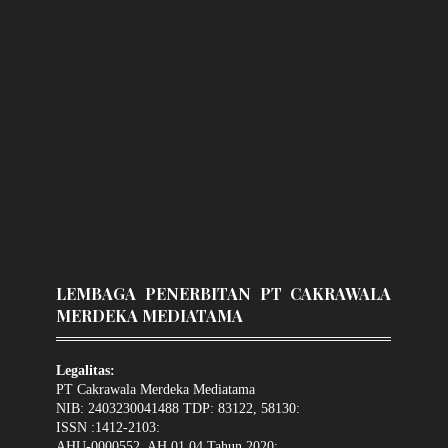
LEMBAGA PENERBITAN PT CAKRAWALA
MERDEKA MEDIATAMA
Legalitas:
PT Cakrawala Merdeka Mediatama
NIB: 2403230041488 TDP: 83122, 58130:
ISSN :1412-2103:
AHU-0000552. AH.01.04.Tahun 2020: