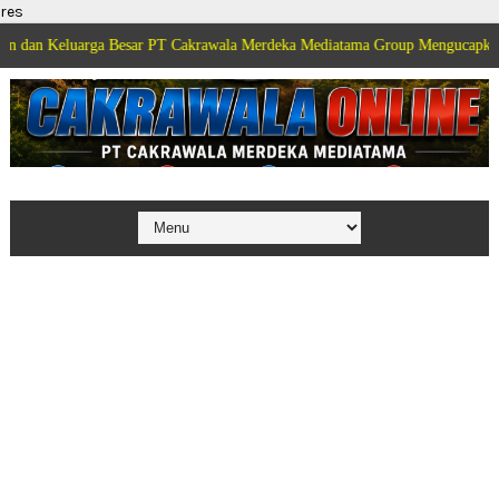
res
arga Besar PT Cakrawala Merdeka Mediatama Group Mengucapkan Selamat Dir