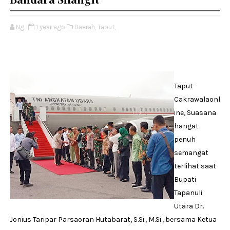
Ng
1 year ago
Daerah,
Taput,
Taput -
Cakrawalaonl
ine, Suasana
hangat
penuh
semangat
terlihat saat
Bupati
Tapanuli
Utara Dr.
Jonius Taripar Parsaoran Hutabarat, S.Si., M.Si., bersama Ketua