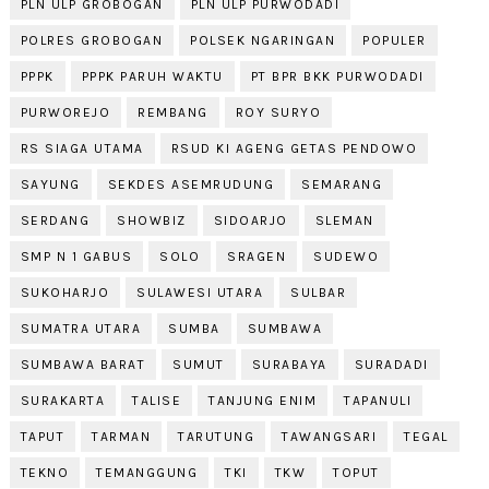
PLN ULP GROBOGAN
PLN ULP PURWODADI
POLRES GROBOGAN
POLSEK NGARINGAN
POPULER
PPPK
PPPK PARUH WAKTU
PT BPR BKK PURWODADI
PURWOREJO
REMBANG
ROY SURYO
RS SIAGA UTAMA
RSUD KI AGENG GETAS PENDOWO
SAYUNG
SEKDES ASEMRUDUNG
SEMARANG
SERDANG
SHOWBIZ
SIDOARJO
SLEMAN
SMP N 1 GABUS
SOLO
SRAGEN
SUDEWO
SUKOHARJO
SULAWESI UTARA
SULBAR
SUMATRA UTARA
SUMBA
SUMBAWA
SUMBAWA BARAT
SUMUT
SURABAYA
SURADADI
SURAKARTA
TALISE
TANJUNG ENIM
TAPANULI
TAPUT
TARMAN
TARUTUNG
TAWANGSARI
TEGAL
TEKNO
TEMANGGUNG
TKI
TKW
TOPUT