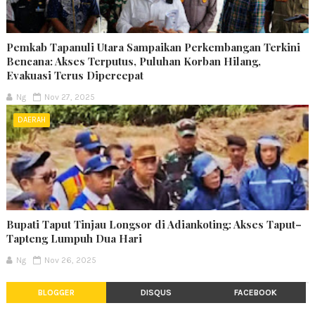
Pemkab Tapanuli Utara Sampaikan Perkembangan Terkini
Bencana: Akses Terputus, Puluhan Korban Hilang,
Evakuasi Terus Dipercepat
Ng
Nov 27, 2025
DAERAH
Bupati Taput Tinjau Longsor di Adiankoting: Akses Taput–
Tapteng Lumpuh Dua Hari
Ng
Nov 26, 2025
BLOGGER
DISQUS
FACEBOOK