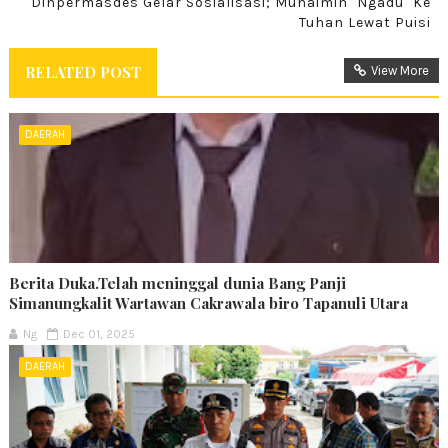
Dinpermasdes Gelar Sosialisasi; Muhaimin "Ngadu" Ke
Tuhan Lewat Puisi
RELATED POST
View More
DAERAH
Berita Duka.Telah meninggal dunia Bang Panji
Simanungkalit Wartawan Cakrawala biro Tapanuli Utara
Ng
Dec 01, 2025
DAERAH