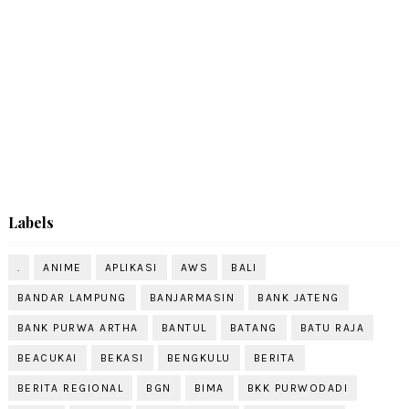
Labels
.
ANIME
APLIKASI
AWS
BALI
BANDAR LAMPUNG
BANJARMASIN
BANK JATENG
BANK PURWA ARTHA
BANTUL
BATANG
BATU RAJA
BEACUKAI
BEKASI
BENGKULU
BERITA
BERITA REGIONAL
BGN
BIMA
BKK PURWODADI