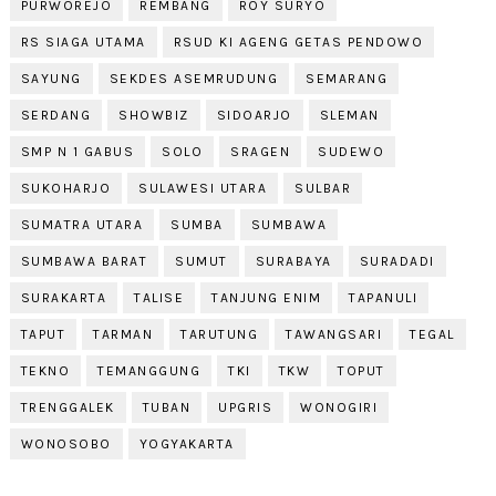
PURWOREJO
REMBANG
ROY SURYO
RS SIAGA UTAMA
RSUD KI AGENG GETAS PENDOWO
SAYUNG
SEKDES ASEMRUDUNG
SEMARANG
SERDANG
SHOWBIZ
SIDOARJO
SLEMAN
SMP N 1 GABUS
SOLO
SRAGEN
SUDEWO
SUKOHARJO
SULAWESI UTARA
SULBAR
SUMATRA UTARA
SUMBA
SUMBAWA
SUMBAWA BARAT
SUMUT
SURABAYA
SURADADI
SURAKARTA
TALISE
TANJUNG ENIM
TAPANULI
TAPUT
TARMAN
TARUTUNG
TAWANGSARI
TEGAL
TEKNO
TEMANGGUNG
TKI
TKW
TOPUT
TRENGGALEK
TUBAN
UPGRIS
WONOGIRI
WONOSOBO
YOGYAKARTA