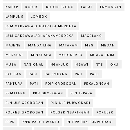
KMPKP
KUDUS
KULON PROGO
LAHAT
LAMONGAN
LAMPUNG
LOMBOK
LSM CAKRAWALA BHARAKA MERDEKA
LSM CAKRAWALABHARAKAMERDEKA
MAGELANG
MAJENE
MANDAILING
MATARAM
MBG
MEDAN
MERAUKE
MINAHASA
MOJOKERTO
MUARA ENIM
MUBA
NASIONAL
NGANJUK
NGAWI
NTB
OKU
PACITAN
PAGI
PALEMBANG
PALI
PALU
PANTURA
PATI
PDIP GROBOGAN
PEKALONGAN
PEMALANG
PKB GROBOGAN
PLN JEPARA
PLN ULP GROBOGAN
PLN ULP PURWODADI
POLRES GROBOGAN
POLSEK NGARINGAN
POPULER
PPPK
PPPK PARUH WAKTU
PT BPR BKK PURWODADI