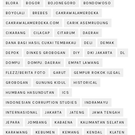
BLORA
BOGOR
BOJONEGORO
BONDOWOSO
BOYOLALI
BREBES
CAKRAWALAMERDEKA
CAKRAWALAMERDEKA.COM
CARIK ASEMRUDUNG
CIKARANG
CILACAP
CITARUM
DAERAH
DANA BAGI HASIL CUKAI TEMBAKAU
DELI
DEMAK
DEPOK
DINKES GROBOGAN
DIY
DKI JAKARTA
DL
DOMPU
DOMPU. DAERAH
EMPAT LAWANG
FLEZZ/BERITA FOTO
GARUT
GEMPUR ROKOK ILEGAL
GROBOGAN
GUNUNG KIDUL
HISTORICAL
HUMBANG HASUNDUTAN
ICS
INDONESIAN CORRUPTION STUDIES
INDRAMAYU
INTERNASIONAL
JAKARTA
JATENG
JAWA TENGAH
JEPARA
JOMBANG
KABAENA
KALIMANTAN SELATAN
KARAWANG
KEBUMEN
KEMANG
KENDAL
KLATEN