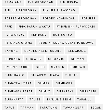
PEMALANG
PKB GROBOGAN
PLN JEPARA
PLN ULP GROBOGAN
PLN ULP PURWODADI
POLRES GROBOGAN
POLSEK NGARINGAN
POPULER
PPPK
PPPK PARUH WAKTU
PT BPR BKK PURWODADI
PURWOREJO
REMBANG
ROY SURYO
RS SIAGA UTAMA
RSUD KI AGENG GETAS PENDOWO
SAYUNG
SEKDES ASEMRUDUNG
SEMARANG
SERDANG
SHOWBIZ
SIDOARJO
SLEMAN
SMP N 1 GABUS
SOLO
SRAGEN
SUDEWO
SUKOHARJO
SULAWESI UTARA
SULBAR
SUMATRA UTARA
SUMBA
SUMBAWA
SUMBAWA BARAT
SUMUT
SURABAYA
SURADADI
SURAKARTA
TALISE
TANJUNG ENIM
TAPANULI
TAPUT
TARMAN
TARUTUNG
TAWANGSARI
TEGAL