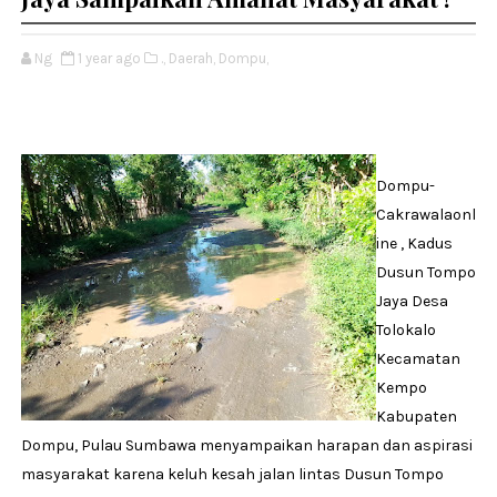
Ng
1 year ago
.,
Daerah,
Dompu,
Dompu-
Cakrawalaonl
ine , Kadus
Dusun Tompo
Jaya Desa
Tolokalo
Kecamatan
Kempo
Kabupaten
Dompu, Pulau Sumbawa menyampaikan harapan dan aspirasi
masyarakat karena keluh kesah jalan lintas Dusun Tompo