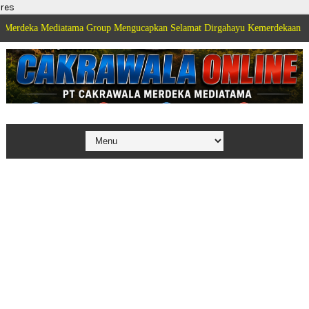
res
ediatama Group Mengucapkan Selamat Dirgahayu Kemerdekaan Republik Indo