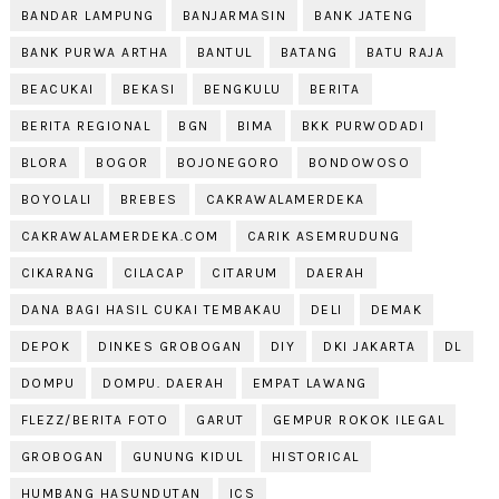
BANDAR LAMPUNG
BANJARMASIN
BANK JATENG
BANK PURWA ARTHA
BANTUL
BATANG
BATU RAJA
BEACUKAI
BEKASI
BENGKULU
BERITA
BERITA REGIONAL
BGN
BIMA
BKK PURWODADI
BLORA
BOGOR
BOJONEGORO
BONDOWOSO
BOYOLALI
BREBES
CAKRAWALAMERDEKA
CAKRAWALAMERDEKA.COM
CARIK ASEMRUDUNG
CIKARANG
CILACAP
CITARUM
DAERAH
DANA BAGI HASIL CUKAI TEMBAKAU
DELI
DEMAK
DEPOK
DINKES GROBOGAN
DIY
DKI JAKARTA
DL
DOMPU
DOMPU. DAERAH
EMPAT LAWANG
FLEZZ/BERITA FOTO
GARUT
GEMPUR ROKOK ILEGAL
GROBOGAN
GUNUNG KIDUL
HISTORICAL
HUMBANG HASUNDUTAN
ICS