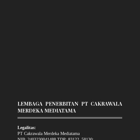
LEMBAGA PENERBITAN PT CAKRAWALA
MERDEKA MEDIATAMA
Legalitas:
PT Cakrawala Merdeka Mediatama
NIB: 2403230041488 TDP: 83122, 58130: