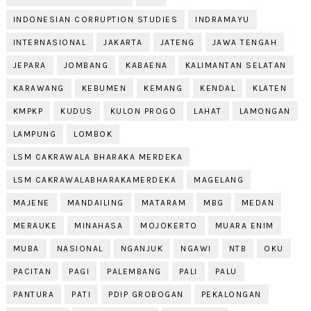
INDONESIAN CORRUPTION STUDIES
INDRAMAYU
INTERNASIONAL
JAKARTA
JATENG
JAWA TENGAH
JEPARA
JOMBANG
KABAENA
KALIMANTAN SELATAN
KARAWANG
KEBUMEN
KEMANG
KENDAL
KLATEN
KMPKP
KUDUS
KULON PROGO
LAHAT
LAMONGAN
LAMPUNG
LOMBOK
LSM CAKRAWALA BHARAKA MERDEKA
LSM CAKRAWALABHARAKAMERDEKA
MAGELANG
MAJENE
MANDAILING
MATARAM
MBG
MEDAN
MERAUKE
MINAHASA
MOJOKERTO
MUARA ENIM
MUBA
NASIONAL
NGANJUK
NGAWI
NTB
OKU
PACITAN
PAGI
PALEMBANG
PALI
PALU
PANTURA
PATI
PDIP GROBOGAN
PEKALONGAN