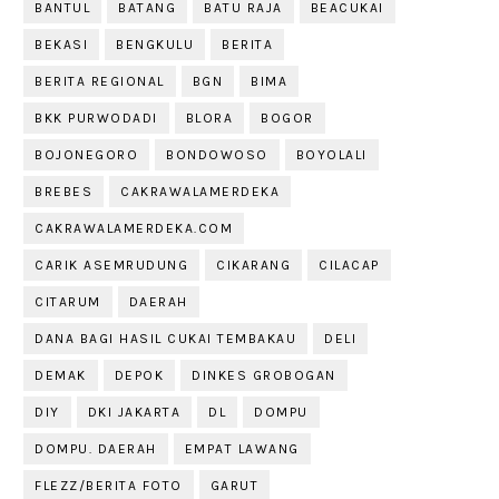
BANTUL
BATANG
BATU RAJA
BEACUKAI
BEKASI
BENGKULU
BERITA
BERITA REGIONAL
BGN
BIMA
BKK PURWODADI
BLORA
BOGOR
BOJONEGORO
BONDOWOSO
BOYOLALI
BREBES
CAKRAWALAMERDEKA
CAKRAWALAMERDEKA.COM
CARIK ASEMRUDUNG
CIKARANG
CILACAP
CITARUM
DAERAH
DANA BAGI HASIL CUKAI TEMBAKAU
DELI
DEMAK
DEPOK
DINKES GROBOGAN
DIY
DKI JAKARTA
DL
DOMPU
DOMPU. DAERAH
EMPAT LAWANG
FLEZZ/BERITA FOTO
GARUT