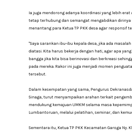
Ia juga mendorong adanya koordinasi yang lebih erat
tetap terhubung dan semangat mengabdikan dirinya 
menantang para Ketua TP PKK desa agar responsif t
"Saya sarankan ibu-ibu kepala desa, jika ada masala
diatasi. Kita harus bekerja dengan hati, agar apa ya
bangga jika kita bisa berinovasi dan berkreasi sehin
pada mereka. Rakor ini juga menjadi momen penguat
tersebut.
Dalam kesempatan yang sama, Pengurus Dekranasda 
Sinaga, turut menyampaikan arahan terkait penge
mendukung kemajuan UMKM selama masa kepemimpina
Lumbantoruan, melalui pelatihan, seminar, dan kemu
Sementara itu, Ketua TP PKK Kecamatan Garoga Ny.