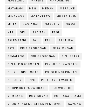
MAGELANG
MAJENE
MANDAILING
MATARAM
MBG
MEDAN
MERAUKE
MINAHASA
MOJOKERTO
MUARA ENIM
MUBA
NASIONAL
NGANJUK
NGAWI
NTB
OKU
PACITAN
PAGI
PALEMBANG
PALI
PALU
PANTURA
PATI
PDIP GROBOGAN
PEKALONGAN
PEMALANG
PKB GROBOGAN
PLN JEPARA
PLN ULP GROBOGAN
PLN ULP PURWODADI
POLRES GROBOGAN
POLSEK NGARINGAN
POPULER
PPPK
PPPK PARUH WAKTU
PT BPR BKK PURWODADI
PURWOREJO
REMBANG
ROY SURYO
RS SIAGA UTAMA
RSUD KI AGENG GETAS PENDOWO
SAYUNG