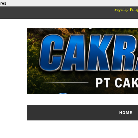
res
Segenap Pimpinan dan Kelua
HOME