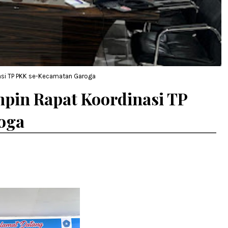
asi TP PKK se-Kecamatan Garoga
mpin Rapat Koordinasi TP
oga