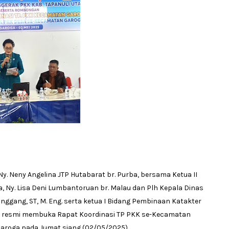
y. Neny Angelina JTP Hutabarat br. Purba, bersama Ketua II
 Ny. Lisa Deni Lumbantoruan br. Malau dan Plh Kepala Dinas
gang, ST, M. Eng. serta ketua I Bidang Pembinaan Katakter
ara resmi membuka Rapat Koordinasi TP PKK se-Kecamatan
Garoga pada Jumat siang (02/05/2025).