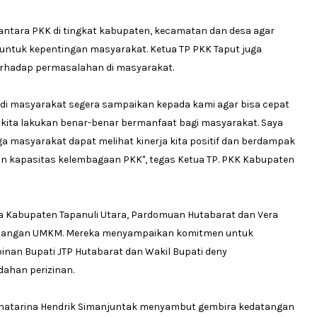
 antara PKK di tingkat kabupaten, kecamatan dan desa agar
untuk kepentingan masyarakat. Ketua TP PKK Taput juga
erhadap permasalahan di masyarakat.
h di masyarakat segera sampaikan kepada kami agar bisa cepat
ng kita lakukan benar-benar bermanfaat bagi masyarakat. Saya
gga masyarakat dapat melihat kinerja kita positif dan berdampak
an kapasitas kelembagaan PKK", tegas Ketua TP. PKK Kabupaten
Kabupaten Tapanuli Utara, Pardomuan Hutabarat dan Vera
mbangan UMKM. Mereka menyampaikan komitmen untuk
n Bupati JTP Hutabarat dan Wakil Bupati deny
dahan perizinan.
 Khatarina Hendrik Simanjuntak menyambut gembira kedatangan