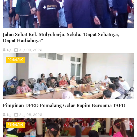
Jalan Sehat Kel. Mulyoharjo; Sekda:''Dapat Sehatnya,
Dapat Hadiahnya''
Ng
Aug 09, 2026
PEMALANG
Pimpinan DPRD Pemalang Gelar Rapim Bersama TAPD
Ng
Aug 08, 2026
PEMALANG