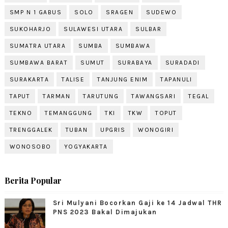
SMP N 1 GABUS
SOLO
SRAGEN
SUDEWO
SUKOHARJO
SULAWESI UTARA
SULBAR
SUMATRA UTARA
SUMBA
SUMBAWA
SUMBAWA BARAT
SUMUT
SURABAYA
SURADADI
SURAKARTA
TALISE
TANJUNG ENIM
TAPANULI
TAPUT
TARMAN
TARUTUNG
TAWANGSARI
TEGAL
TEKNO
TEMANGGUNG
TKI
TKW
TOPUT
TRENGGALEK
TUBAN
UPGRIS
WONOGIRI
WONOSOBO
YOGYAKARTA
Berita Popular
Sri Mulyani Bocorkan Gaji ke 14 Jadwal THR
PNS 2023 Bakal Dimajukan