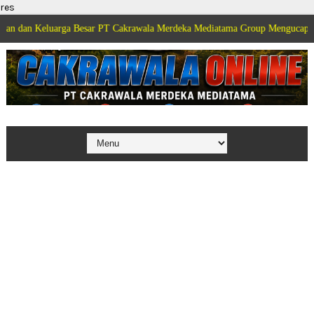
res
uarga Besar PT Cakrawala Merdeka Mediatama Group Mengucapkan Selamat D