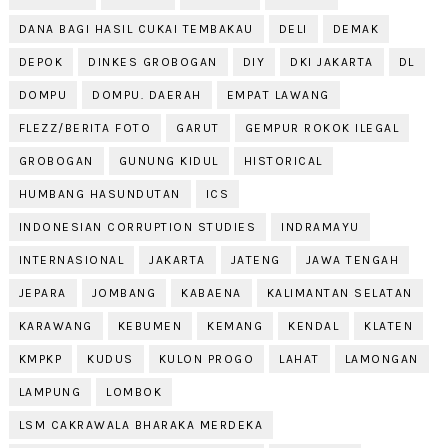
DANA BAGI HASIL CUKAI TEMBAKAU
DELI
DEMAK
DEPOK
DINKES GROBOGAN
DIY
DKI JAKARTA
DL
DOMPU
DOMPU. DAERAH
EMPAT LAWANG
FLEZZ/BERITA FOTO
GARUT
GEMPUR ROKOK ILEGAL
GROBOGAN
GUNUNG KIDUL
HISTORICAL
HUMBANG HASUNDUTAN
ICS
INDONESIAN CORRUPTION STUDIES
INDRAMAYU
INTERNASIONAL
JAKARTA
JATENG
JAWA TENGAH
JEPARA
JOMBANG
KABAENA
KALIMANTAN SELATAN
KARAWANG
KEBUMEN
KEMANG
KENDAL
KLATEN
KMPKP
KUDUS
KULON PROGO
LAHAT
LAMONGAN
LAMPUNG
LOMBOK
LSM CAKRAWALA BHARAKA MERDEKA