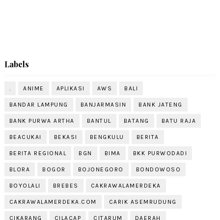
Labels
.
ANIME
APLIKASI
AWS
BALI
BANDAR LAMPUNG
BANJARMASIN
BANK JATENG
BANK PURWA ARTHA
BANTUL
BATANG
BATU RAJA
BEACUKAI
BEKASI
BENGKULU
BERITA
BERITA REGIONAL
BGN
BIMA
BKK PURWODADI
BLORA
BOGOR
BOJONEGORO
BONDOWOSO
BOYOLALI
BREBES
CAKRAWALAMERDEKA
CAKRAWALAMERDEKA.COM
CARIK ASEMRUDUNG
CIKARANG
CILACAP
CITARUM
DAERAH