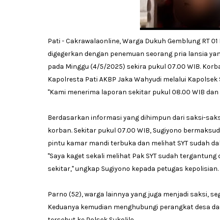
Pati - Cakrawalaonline, Warga Dukuh Gemblung RT 01 R
digegerkan dengan penemuan seorang pria lansia yan
pada Minggu (4/5/2025) sekira pukul 07.00 WIB. Korb
Kapolresta Pati AKBP Jaka Wahyudi melalui Kapolsek
"Kami menerima laporan sekitar pukul 08.00 WIB dan 
Berdasarkan informasi yang dihimpun dari saksi-saksi
korban. Sekitar pukul 07.00 WIB, Sugiyono bermaksu
pintu kamar mandi terbuka dan melihat SYT sudah da
"Saya kaget sekali melihat Pak SYT sudah tergantung
sekitar," ungkap Sugiyono kepada petugas kepolisian.
Parno (52), warga lainnya yang juga menjadi saksi, s
Keduanya kemudian menghubungi perangkat desa da
tersebut ke Polsek Sukolilo.