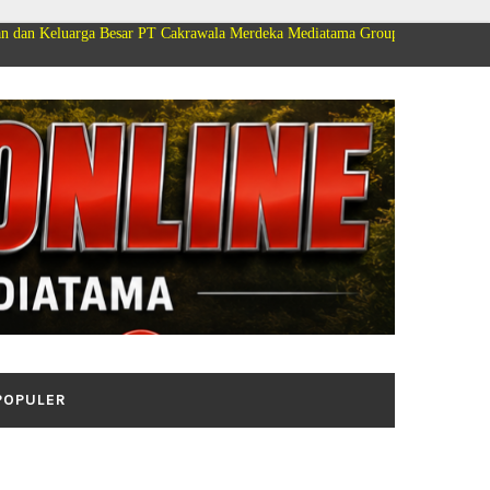
Besar PT Cakrawala Merdeka Mediatama Group Mengucapkan Selamat Dirgaha
POPULER