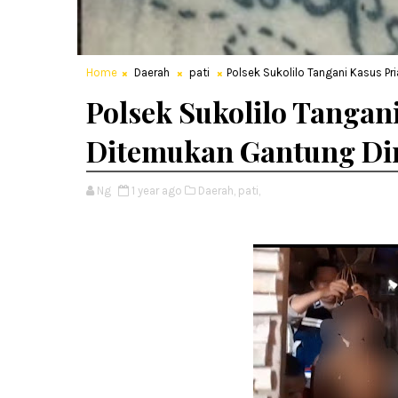
Home
Daerah
pati
Polsek Sukolilo Tangani Kasus Pr
Polsek Sukolilo Tangani
Ditemukan Gantung Di
Ng
1 year ago
Daerah,
pati,