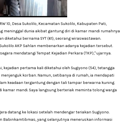
W 10, Desa Sukolilo, Kecamatan Sukolilo, Kabupaten Pati,
g meninggal dunia akibat gantung diri di kamar mandi rumahnya
an diketahui bernama SYT (61), seorang wiraswastawan.
 Sukolilo AKP Sahlan membenarkan adanya kejadian tersebut.
segera mendatangi Tempat Kejadian Perkara (TKP)," ujarnya.
, kejadian pertama kali diketahui oleh Sugiyono (54), tetangga
d menjenguk korban. Namun, setibanya di rumah, ia mendapati
lam keadaan tergantung dengan tali tampar berwarna kuning.
 di kamar mandi. Saya langsung berteriak meminta tolong warga
egera datang ke lokasi setelah mendengar teriakan Sugiyono.
n Babinkamtibmas, yang selanjutnya meneruskan informasi