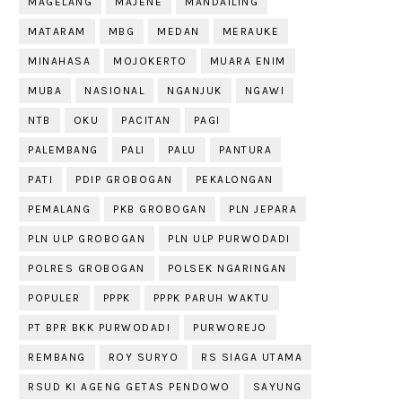
MAGELANG
MAJENE
MANDAILING
MATARAM
MBG
MEDAN
MERAUKE
MINAHASA
MOJOKERTO
MUARA ENIM
MUBA
NASIONAL
NGANJUK
NGAWI
NTB
OKU
PACITAN
PAGI
PALEMBANG
PALI
PALU
PANTURA
PATI
PDIP GROBOGAN
PEKALONGAN
PEMALANG
PKB GROBOGAN
PLN JEPARA
PLN ULP GROBOGAN
PLN ULP PURWODADI
POLRES GROBOGAN
POLSEK NGARINGAN
POPULER
PPPK
PPPK PARUH WAKTU
PT BPR BKK PURWODADI
PURWOREJO
REMBANG
ROY SURYO
RS SIAGA UTAMA
RSUD KI AGENG GETAS PENDOWO
SAYUNG