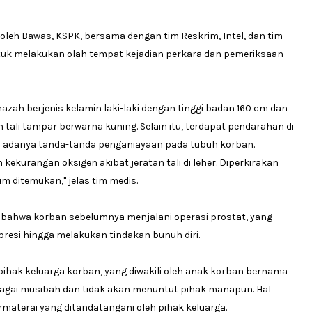
n oleh Bawas, KSPK, bersama dengan tim Reskrim, Intel, dan tim
untuk melakukan olah tempat kejadian perkara dan pemeriksaan
nazah berjenis kelamin laki-laki dengan tinggi badan 160 cm dan
n tali tampar berwarna kuning. Selain itu, terdapat pendarahan di
an adanya tanda-tanda penganiayaan pada tubuh korban.
ekurangan oksigen akibat jeratan tali di leher. Diperkirakan
m ditemukan," jelas tim medis.
i bahwa korban sebelumnya menjalani operasi prostat, yang
resi hingga melakukan tindakan bunuh diri.
hak keluarga korban, yang diwakili oleh anak korban bernama
ebagai musibah dan tidak akan menuntut pihak manapun. Hal
materai yang ditandatangani oleh pihak keluarga.