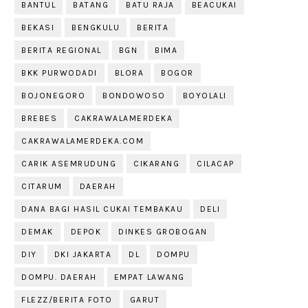
BANTUL
BATANG
BATU RAJA
BEACUKAI
BEKASI
BENGKULU
BERITA
BERITA REGIONAL
BGN
BIMA
BKK PURWODADI
BLORA
BOGOR
BOJONEGORO
BONDOWOSO
BOYOLALI
BREBES
CAKRAWALAMERDEKA
CAKRAWALAMERDEKA.COM
CARIK ASEMRUDUNG
CIKARANG
CILACAP
CITARUM
DAERAH
DANA BAGI HASIL CUKAI TEMBAKAU
DELI
DEMAK
DEPOK
DINKES GROBOGAN
DIY
DKI JAKARTA
DL
DOMPU
DOMPU. DAERAH
EMPAT LAWANG
FLEZZ/BERITA FOTO
GARUT