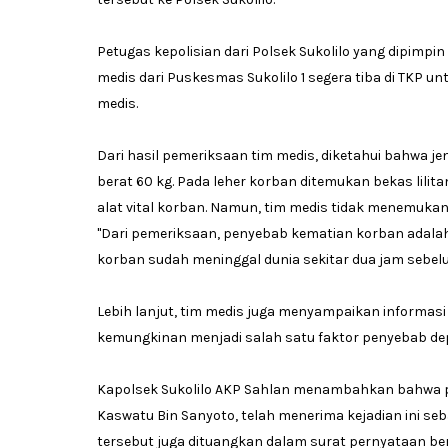
Petugas kepolisian dari Polsek Sukolilo yang dipimpi
medis dari Puskesmas Sukolilo 1 segera tiba di TKP 
medis.
Dari hasil pemeriksaan tim medis, diketahui bahwa je
berat 60 kg. Pada leher korban ditemukan bekas lilita
alat vital korban. Namun, tim medis tidak menemuk
"Dari pemeriksaan, penyebab kematian korban adalah k
korban sudah meninggal dunia sekitar dua jam sebelu
Lebih lanjut, tim medis juga menyampaikan informas
kemungkinan menjadi salah satu faktor penyebab dep
Kapolsek Sukolilo AKP Sahlan menambahkan bahwa pi
Kaswatu Bin Sanyoto, telah menerima kejadian ini s
tersebut juga dituangkan dalam surat pernyataan ber