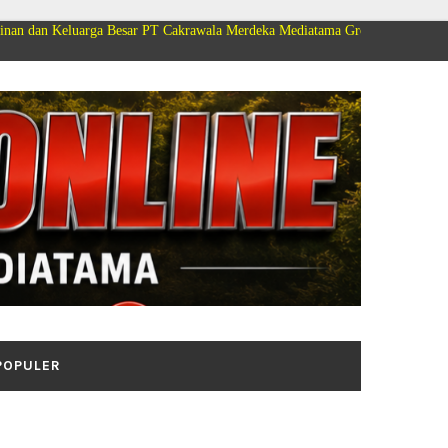
a Besar PT Cakrawala Merdeka Mediatama Group Mengucapkan Selamat Dirgah
POPULER