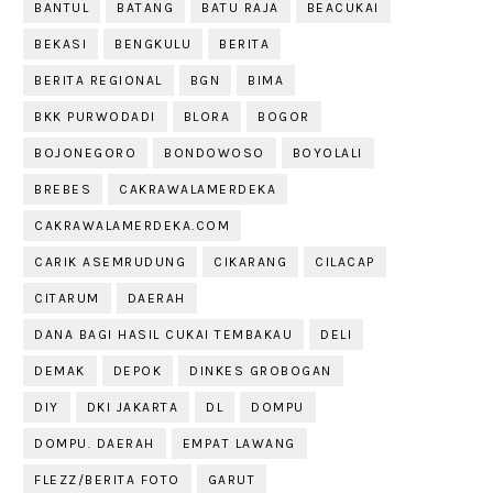
BANTUL
BATANG
BATU RAJA
BEACUKAI
BEKASI
BENGKULU
BERITA
BERITA REGIONAL
BGN
BIMA
BKK PURWODADI
BLORA
BOGOR
BOJONEGORO
BONDOWOSO
BOYOLALI
BREBES
CAKRAWALAMERDEKA
CAKRAWALAMERDEKA.COM
CARIK ASEMRUDUNG
CIKARANG
CILACAP
CITARUM
DAERAH
DANA BAGI HASIL CUKAI TEMBAKAU
DELI
DEMAK
DEPOK
DINKES GROBOGAN
DIY
DKI JAKARTA
DL
DOMPU
DOMPU. DAERAH
EMPAT LAWANG
FLEZZ/BERITA FOTO
GARUT