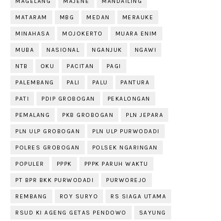
MAGELANG
MAJENE
MANDAILING
MATARAM
MBG
MEDAN
MERAUKE
MINAHASA
MOJOKERTO
MUARA ENIM
MUBA
NASIONAL
NGANJUK
NGAWI
NTB
OKU
PACITAN
PAGI
PALEMBANG
PALI
PALU
PANTURA
PATI
PDIP GROBOGAN
PEKALONGAN
PEMALANG
PKB GROBOGAN
PLN JEPARA
PLN ULP GROBOGAN
PLN ULP PURWODADI
POLRES GROBOGAN
POLSEK NGARINGAN
POPULER
PPPK
PPPK PARUH WAKTU
PT BPR BKK PURWODADI
PURWOREJO
REMBANG
ROY SURYO
RS SIAGA UTAMA
RSUD KI AGENG GETAS PENDOWO
SAYUNG