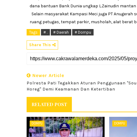
dana bantuan Bank Dunia ungkap L.Zainudin mantan k
Selain masyarakat Kampasi Meci juga PT Anugerah 
ruang petugas, tempat parkir, musholah, alat berat 
Tags
# .
# Daerah
# Dompu
Share This
Newer Article
Polresta Pati Tegakkan Aturan Penggunaan "So
Horeg" Demi Keamanan Dan Ketertiban
RELATED POST
DOMPU
DOMPU