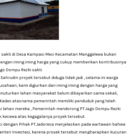
i sakti di Desa Kampasi Meci Kecamatan Manggelewa bukan
dengan iming iming harga yang cukup memberikan kontribusinya
ago Dompu Rezki sakti.
rudin proyek tersebut diduga tidak jadi , selama ini warga
sahaan, kami digiurkan dan iming iming dengan harga yang
 menuturkan lahan masyarakat belum dibayarkan sama sekali,
 Kades atasnama pemerintah memiliki penduduk yang telah
asi lahan mereka , Pemerintah mendorong PT.Jago Dompu Rezki
k kecewa atas kegagalanya proyek tersebut.
ci dengan Pihak PT.Jadoresa menjelaskan pada wartawan bahwa
Menteri Investasi, karena proyek tersebut mengharapkan kucuran