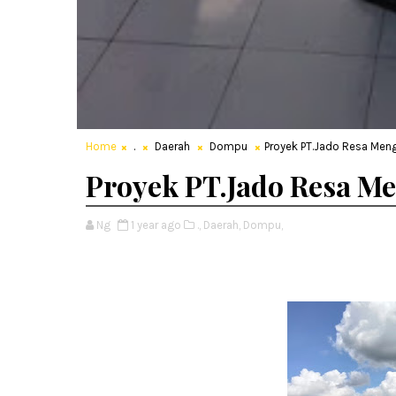
Home
.
Daerah
Dompu
Proyek PT.Jado Resa Meng
Proyek PT.Jado Resa M
Ng
1 year ago
.,
Daerah,
Dompu,