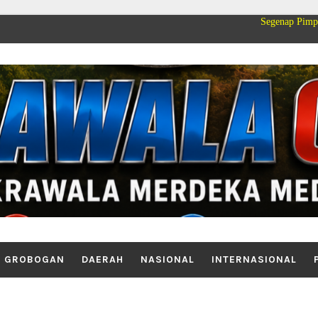
Segenap Pimpinan dan Keluarg
GROBOGAN
DAERAH
NASIONAL
INTERNASIONAL