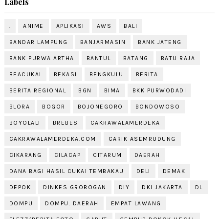
Labels
.
ANIME
APLIKASI
AWS
BALI
BANDAR LAMPUNG
BANJARMASIN
BANK JATENG
BANK PURWA ARTHA
BANTUL
BATANG
BATU RAJA
BEACUKAI
BEKASI
BENGKULU
BERITA
BERITA REGIONAL
BGN
BIMA
BKK PURWODADI
BLORA
BOGOR
BOJONEGORO
BONDOWOSO
BOYOLALI
BREBES
CAKRAWALAMERDEKA
CAKRAWALAMERDEKA.COM
CARIK ASEMRUDUNG
CIKARANG
CILACAP
CITARUM
DAERAH
DANA BAGI HASIL CUKAI TEMBAKAU
DELI
DEMAK
DEPOK
DINKES GROBOGAN
DIY
DKI JAKARTA
DL
DOMPU
DOMPU. DAERAH
EMPAT LAWANG