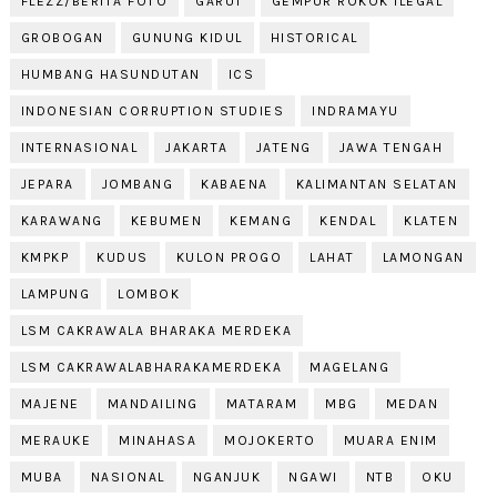
FLEZZ/BERITA FOTO
GARUT
GEMPUR ROKOK ILEGAL
GROBOGAN
GUNUNG KIDUL
HISTORICAL
HUMBANG HASUNDUTAN
ICS
INDONESIAN CORRUPTION STUDIES
INDRAMAYU
INTERNASIONAL
JAKARTA
JATENG
JAWA TENGAH
JEPARA
JOMBANG
KABAENA
KALIMANTAN SELATAN
KARAWANG
KEBUMEN
KEMANG
KENDAL
KLATEN
KMPKP
KUDUS
KULON PROGO
LAHAT
LAMONGAN
LAMPUNG
LOMBOK
LSM CAKRAWALA BHARAKA MERDEKA
LSM CAKRAWALABHARAKAMERDEKA
MAGELANG
MAJENE
MANDAILING
MATARAM
MBG
MEDAN
MERAUKE
MINAHASA
MOJOKERTO
MUARA ENIM
MUBA
NASIONAL
NGANJUK
NGAWI
NTB
OKU