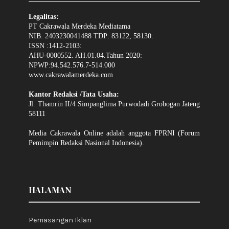
Legalitas:
PT Cakrawala Merdeka Mediatama
NIB: 2403230041488 TDP: 83122, 58130:
ISSN :1412-2103:
AHU-0000552. AH.01.04.Tahun 2020:
NPWP:94.542.576.7-514.000
www.cakrawalamerdeka.com
Kantor Redaksi /Tata Usaha:
Jl. Thamrin II/4 Simpanglima Purwodadi Grobogan Jateng
58111
Media Cakrawala Online adalah anggota FPRNI (Forum
Pemimpin Redaksi Nasional Indonesia).
HALAMAN
Pemasangan Iklan