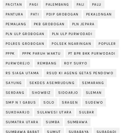
PACITAN
PAGI
PALEMBANG
PALI
PALU
PANTURA
PATI
PDIP GROBOGAN
PEKALONGAN
PEMALANG
PKB GROBOGAN
PLN JEPARA
PLN ULP GROBOGAN
PLN ULP PURWODADI
POLRES GROBOGAN
POLSEK NGARINGAN
POPULER
PPPK
PPPK PARUH WAKTU
PT BPR BKK PURWODADI
PURWOREJO
REMBANG
ROY SURYO
RS SIAGA UTAMA
RSUD KI AGENG GETAS PENDOWO
SAYUNG
SEKDES ASEMRUDUNG
SEMARANG
SERDANG
SHOWBIZ
SIDOARJO
SLEMAN
SMP N 1 GABUS
SOLO
SRAGEN
SUDEWO
SUKOHARJO
SULAWESI UTARA
SULBAR
SUMATRA UTARA
SUMBA
SUMBAWA
SUMBAWA BARAT
SUMUT
SURABAYA
SURADADI