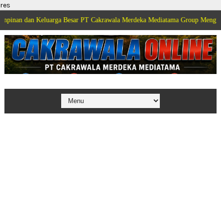
res
 Keluarga Besar PT Cakrawala Merdeka Mediatama Group Mengucapkan Selam