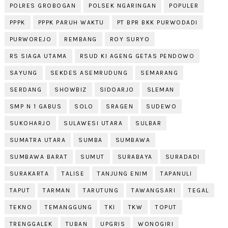
POLRES GROBOGAN
POLSEK NGARINGAN
POPULER
PPPK
PPPK PARUH WAKTU
PT BPR BKK PURWODADI
PURWOREJO
REMBANG
ROY SURYO
RS SIAGA UTAMA
RSUD KI AGENG GETAS PENDOWO
SAYUNG
SEKDES ASEMRUDUNG
SEMARANG
SERDANG
SHOWBIZ
SIDOARJO
SLEMAN
SMP N 1 GABUS
SOLO
SRAGEN
SUDEWO
SUKOHARJO
SULAWESI UTARA
SULBAR
SUMATRA UTARA
SUMBA
SUMBAWA
SUMBAWA BARAT
SUMUT
SURABAYA
SURADADI
SURAKARTA
TALISE
TANJUNG ENIM
TAPANULI
TAPUT
TARMAN
TARUTUNG
TAWANGSARI
TEGAL
TEKNO
TEMANGGUNG
TKI
TKW
TOPUT
TRENGGALEK
TUBAN
UPGRIS
WONOGIRI