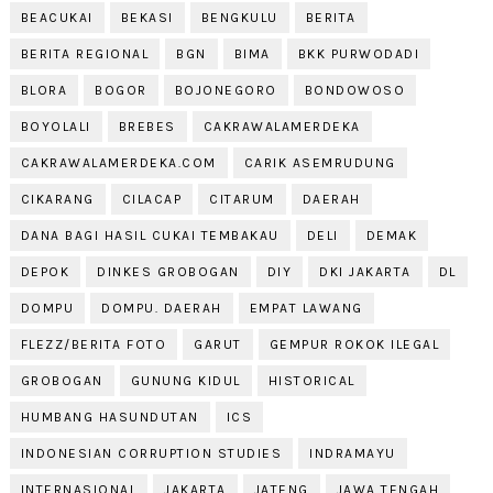
BEACUKAI
BEKASI
BENGKULU
BERITA
BERITA REGIONAL
BGN
BIMA
BKK PURWODADI
BLORA
BOGOR
BOJONEGORO
BONDOWOSO
BOYOLALI
BREBES
CAKRAWALAMERDEKA
CAKRAWALAMERDEKA.COM
CARIK ASEMRUDUNG
CIKARANG
CILACAP
CITARUM
DAERAH
DANA BAGI HASIL CUKAI TEMBAKAU
DELI
DEMAK
DEPOK
DINKES GROBOGAN
DIY
DKI JAKARTA
DL
DOMPU
DOMPU. DAERAH
EMPAT LAWANG
FLEZZ/BERITA FOTO
GARUT
GEMPUR ROKOK ILEGAL
GROBOGAN
GUNUNG KIDUL
HISTORICAL
HUMBANG HASUNDUTAN
ICS
INDONESIAN CORRUPTION STUDIES
INDRAMAYU
INTERNASIONAL
JAKARTA
JATENG
JAWA TENGAH