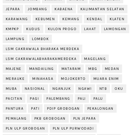
JEPARA
JOMBANG
KABAENA
KALIMANTAN SELATAN
KARAWANG
KEBUMEN
KEMANG
KENDAL
KLATEN
KMPKP
KUDUS
KULON PROGO
LAHAT
LAMONGAN
LAMPUNG
LOMBOK
LSM CAKRAWALA BHARAKA MERDEKA
LSM CAKRAWALABHARAKAMERDEKA
MAGELANG
MAJENE
MANDAILING
MATARAM
MBG
MEDAN
MERAUKE
MINAHASA
MOJOKERTO
MUARA ENIM
MUBA
NASIONAL
NGANJUK
NGAWI
NTB
OKU
PACITAN
PAGI
PALEMBANG
PALI
PALU
PANTURA
PATI
PDIP GROBOGAN
PEKALONGAN
PEMALANG
PKB GROBOGAN
PLN JEPARA
PLN ULP GROBOGAN
PLN ULP PURWODADI