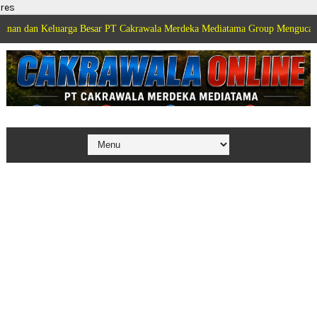
res
eluarga Besar PT Cakrawala Merdeka Mediatama Group Mengucapkan Selamat