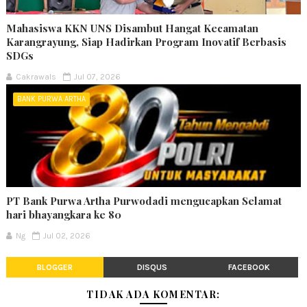
Mahasiswa KKN UNS Disambut Hangat Kecamatan
Karangrayung, Siap Hadirkan Program Inovatif Berbasis
SDGs
Cakrawals
Jul 07, 2026
BANK PURWA ARTHA
PT Bank Purwa Artha Purwodadi mengucapkan Selamat
hari bhayangkara ke 80
Ng
Jul 02, 2026
BLOGGER
DISQUS
FACEBOOK
TIDAK ADA KOMENTAR: