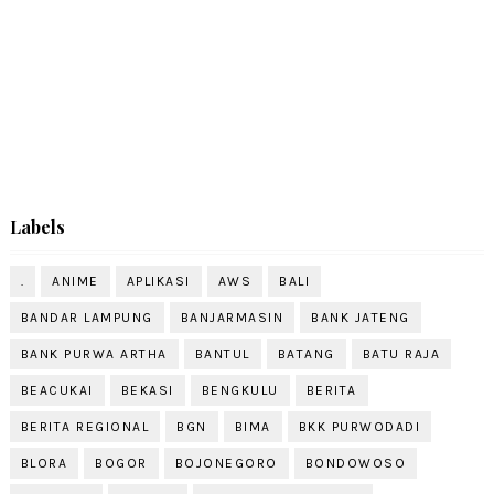
Labels
.
ANIME
APLIKASI
AWS
BALI
BANDAR LAMPUNG
BANJARMASIN
BANK JATENG
BANK PURWA ARTHA
BANTUL
BATANG
BATU RAJA
BEACUKAI
BEKASI
BENGKULU
BERITA
BERITA REGIONAL
BGN
BIMA
BKK PURWODADI
BLORA
BOGOR
BOJONEGORO
BONDOWOSO