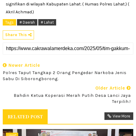
signifikan di wilayah Kabupaten Lahat. ( Humas Polres Lahat.) (
Akril Achmad.)
Tags
# Daerah
# Lahat
Share This
Newer Article
Polres Taput Tangkap 2 Orang Pengedar Narkoba Jenis
Sabu Di Siborongborong.
Older Article
Bahdin Ketua Koperasi Merah Putih Desa Lanci Jaya
Terpilih.!
RELATED POST
View More
LAHAT