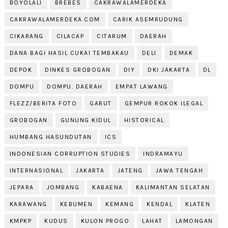
BOYOLALI
BREBES
CAKRAWALAMERDEKA
CAKRAWALAMERDEKA.COM
CARIK ASEMRUDUNG
CIKARANG
CILACAP
CITARUM
DAERAH
DANA BAGI HASIL CUKAI TEMBAKAU
DELI
DEMAK
DEPOK
DINKES GROBOGAN
DIY
DKI JAKARTA
DL
DOMPU
DOMPU. DAERAH
EMPAT LAWANG
FLEZZ/BERITA FOTO
GARUT
GEMPUR ROKOK ILEGAL
GROBOGAN
GUNUNG KIDUL
HISTORICAL
HUMBANG HASUNDUTAN
ICS
INDONESIAN CORRUPTION STUDIES
INDRAMAYU
INTERNASIONAL
JAKARTA
JATENG
JAWA TENGAH
JEPARA
JOMBANG
KABAENA
KALIMANTAN SELATAN
KARAWANG
KEBUMEN
KEMANG
KENDAL
KLATEN
KMPKP
KUDUS
KULON PROGO
LAHAT
LAMONGAN