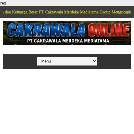
res
arga Besar PT Cakrawala Merdeka Mediatama Group Mengucapkan Selamat Dir