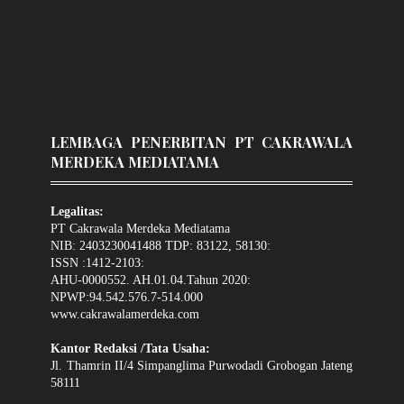
LEMBAGA PENERBITAN PT CAKRAWALA
MERDEKA MEDIATAMA
Legalitas:
PT Cakrawala Merdeka Mediatama
NIB: 2403230041488 TDP: 83122, 58130:
ISSN :1412-2103:
AHU-0000552. AH.01.04.Tahun 2020:
NPWP:94.542.576.7-514.000
www.cakrawalamerdeka.com
Kantor Redaksi /Tata Usaha:
Jl. Thamrin II/4 Simpanglima Purwodadi Grobogan Jateng
58111