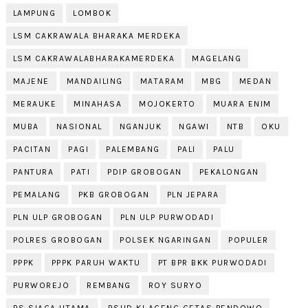
LAMPUNG
LOMBOK
LSM CAKRAWALA BHARAKA MERDEKA
LSM CAKRAWALABHARAKAMERDEKA
MAGELANG
MAJENE
MANDAILING
MATARAM
MBG
MEDAN
MERAUKE
MINAHASA
MOJOKERTO
MUARA ENIM
MUBA
NASIONAL
NGANJUK
NGAWI
NTB
OKU
PACITAN
PAGI
PALEMBANG
PALI
PALU
PANTURA
PATI
PDIP GROBOGAN
PEKALONGAN
PEMALANG
PKB GROBOGAN
PLN JEPARA
PLN ULP GROBOGAN
PLN ULP PURWODADI
POLRES GROBOGAN
POLSEK NGARINGAN
POPULER
PPPK
PPPK PARUH WAKTU
PT BPR BKK PURWODADI
PURWOREJO
REMBANG
ROY SURYO
RS SIAGA UTAMA
RSUD KI AGENG GETAS PENDOWO