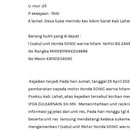
U :mur :25
P ekeejaan : TANI
A lamat :Desa Suka merindu kec kikim barat kab Laha
Barang bukti yang di dapat :
1 (satu) unit Honda SONIC warna hitam NoPol BG 244
No Rangka MH1KB1119KK234686
No Mesin KB11E1234090
Kejadian terjadi Pada hari Jumat, tanggal 25 April 20
pemberatan sepeda motor Honda SONIC warna hitam B
Pseksu kab. Lahat, atas kejadian tersebut korban m
IPDA ZULKARNAIN. SH. MH Memerintahkan unit reskri
informasi yg jelas dari unit res, Pada hari minggu tg
beserta unit res lansung mendatangi kedesa sukamer
mengamankan 1 (satu) unit Motor Honda SONIC warn