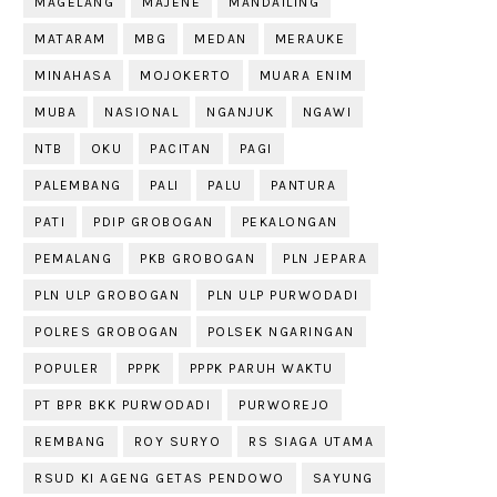
MAGELANG
MAJENE
MANDAILING
MATARAM
MBG
MEDAN
MERAUKE
MINAHASA
MOJOKERTO
MUARA ENIM
MUBA
NASIONAL
NGANJUK
NGAWI
NTB
OKU
PACITAN
PAGI
PALEMBANG
PALI
PALU
PANTURA
PATI
PDIP GROBOGAN
PEKALONGAN
PEMALANG
PKB GROBOGAN
PLN JEPARA
PLN ULP GROBOGAN
PLN ULP PURWODADI
POLRES GROBOGAN
POLSEK NGARINGAN
POPULER
PPPK
PPPK PARUH WAKTU
PT BPR BKK PURWODADI
PURWOREJO
REMBANG
ROY SURYO
RS SIAGA UTAMA
RSUD KI AGENG GETAS PENDOWO
SAYUNG