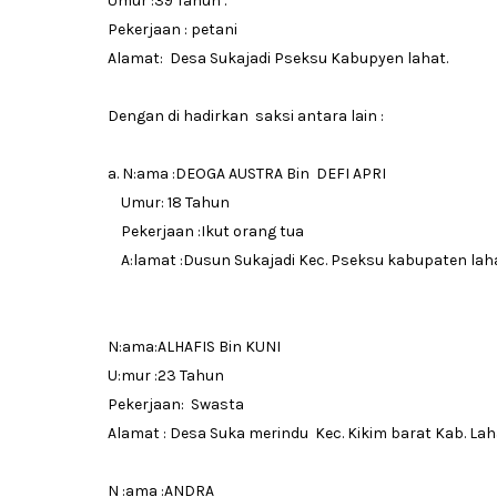
Umur :39 Tahun .
Pekerjaan : petani
Alamat: Desa Sukajadi Pseksu Kabupyen lahat.
Dengan di hadirkan saksi antara lain :
a. N:ama :DEOGA AUSTRA Bin DEFI APRI
Umur: 18 Tahun
Pekerjaan :Ikut orang tua
A:lamat :Dusun Sukajadi Kec. Pseksu kabupaten laha
N:ama:ALHAFIS Bin KUNI
U:mur :23 Tahun
Pekerjaan: Swasta
Alamat : Desa Suka merindu Kec. Kikim barat Kab. Lah
N :ama :ANDRA