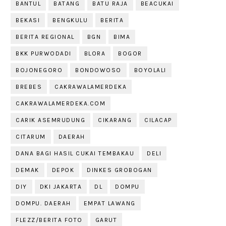
BANTUL
BATANG
BATU RAJA
BEACUKAI
BEKASI
BENGKULU
BERITA
BERITA REGIONAL
BGN
BIMA
BKK PURWODADI
BLORA
BOGOR
BOJONEGORO
BONDOWOSO
BOYOLALI
BREBES
CAKRAWALAMERDEKA
CAKRAWALAMERDEKA.COM
CARIK ASEMRUDUNG
CIKARANG
CILACAP
CITARUM
DAERAH
DANA BAGI HASIL CUKAI TEMBAKAU
DELI
DEMAK
DEPOK
DINKES GROBOGAN
DIY
DKI JAKARTA
DL
DOMPU
DOMPU. DAERAH
EMPAT LAWANG
FLEZZ/BERITA FOTO
GARUT