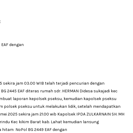
t
9 EAF dengan
25 sekira jam 03.00 WIB telah terjadi pencurian dengan
G 2445 EAF diteras rumah sdr. HERMAN Didesa sukajadi kec
embuat laporan kepolsek pseksu, kemudian kapolsek pseksu
m polsek pseksu untuk melakukan lidik, setelah mendapatkan
l 4 mei 2025 sekira jam 21.00 wib Kapolsek IPDA ZULKARNAIN SH. MH
indu Kec kikim Barat kab. Lahat kemudian lansung
a hitam NoPol BG 2449 EAF dengan