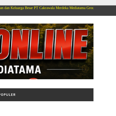
 Besar PT Cakrawala Merdeka Mediatama Group Mengucapkan Selamat Dirgah
POPULER