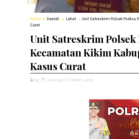
Home
Daerah
Lahat
Unit Satreskrim Polsek Pseksu
Curat
Unit Satreskrim Polsek
Kecamatan Kikim Kabup
Kasus Curat
Ng
1 year ago
Daerah,
Lahat,