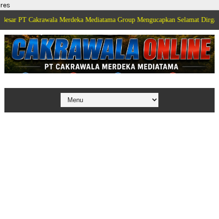
res
akrawala Merdeka Mediatama Group Mengucapkan Selamat Dirgahayu Kemerde