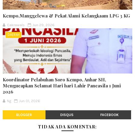
Kempo,Manggelewa & Pekat Alami Kelangkaam LPG 3 KG
Cakrawals
Jun 29, 2026
DAERAH
Koordinator Pelabuhan Soro Kempo, Anhar SH,
Mengucapkan Selamat Hari hari Lahir Pancasila 1 Juni
2026
Ng
Jun 01, 2026
BLOGGER
DISQUS
FACEBOOK
TIDAK ADA KOMENTAR: