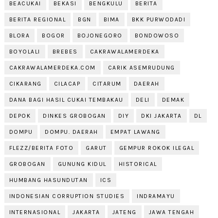
BEACUKAI
BEKASI
BENGKULU
BERITA
BERITA REGIONAL
BGN
BIMA
BKK PURWODADI
BLORA
BOGOR
BOJONEGORO
BONDOWOSO
BOYOLALI
BREBES
CAKRAWALAMERDEKA
CAKRAWALAMERDEKA.COM
CARIK ASEMRUDUNG
CIKARANG
CILACAP
CITARUM
DAERAH
DANA BAGI HASIL CUKAI TEMBAKAU
DELI
DEMAK
DEPOK
DINKES GROBOGAN
DIY
DKI JAKARTA
DL
DOMPU
DOMPU. DAERAH
EMPAT LAWANG
FLEZZ/BERITA FOTO
GARUT
GEMPUR ROKOK ILEGAL
GROBOGAN
GUNUNG KIDUL
HISTORICAL
HUMBANG HASUNDUTAN
ICS
INDONESIAN CORRUPTION STUDIES
INDRAMAYU
INTERNASIONAL
JAKARTA
JATENG
JAWA TENGAH