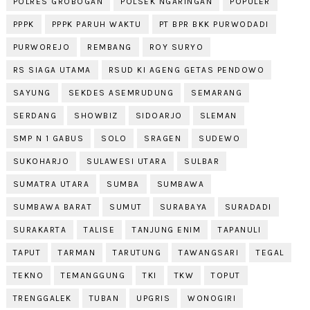
POLRES GROBOGAN
POLSEK NGARINGAN
POPULER
PPPK
PPPK PARUH WAKTU
PT BPR BKK PURWODADI
PURWOREJO
REMBANG
ROY SURYO
RS SIAGA UTAMA
RSUD KI AGENG GETAS PENDOWO
SAYUNG
SEKDES ASEMRUDUNG
SEMARANG
SERDANG
SHOWBIZ
SIDOARJO
SLEMAN
SMP N 1 GABUS
SOLO
SRAGEN
SUDEWO
SUKOHARJO
SULAWESI UTARA
SULBAR
SUMATRA UTARA
SUMBA
SUMBAWA
SUMBAWA BARAT
SUMUT
SURABAYA
SURADADI
SURAKARTA
TALISE
TANJUNG ENIM
TAPANULI
TAPUT
TARMAN
TARUTUNG
TAWANGSARI
TEGAL
TEKNO
TEMANGGUNG
TKI
TKW
TOPUT
TRENGGALEK
TUBAN
UPGRIS
WONOGIRI