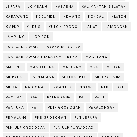
JEPARA
JOMBANG
KABAENA
KALIMANTAN SELATAN
KARAWANG
KEBUMEN
KEMANG
KENDAL
KLATEN
KMPKP
KUDUS
KULON PROGO
LAHAT
LAMONGAN
LAMPUNG
LOMBOK
LSM CAKRAWALA BHARAKA MERDEKA
LSM CAKRAWALABHARAKAMERDEKA
MAGELANG
MAJENE
MANDAILING
MATARAM
MBG
MEDAN
MERAUKE
MINAHASA
MOJOKERTO
MUARA ENIM
MUBA
NASIONAL
NGANJUK
NGAWI
NTB
OKU
PACITAN
PAGI
PALEMBANG
PALI
PALU
PANTURA
PATI
PDIP GROBOGAN
PEKALONGAN
PEMALANG
PKB GROBOGAN
PLN JEPARA
PLN ULP GROBOGAN
PLN ULP PURWODADI