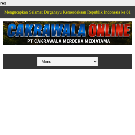
res
an Selamat Dirgahayu Kemerdekaan Republik Indonesia ke 81