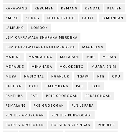
KARAWANG
KEBUMEN
KEMANG
KENDAL
KLATEN
KMPKP
KUDUS
KULON PROGO
LAHAT
LAMONGAN
LAMPUNG
LOMBOK
LSM CAKRAWALA BHARAKA MERDEKA
LSM CAKRAWALABHARAKAMERDEKA
MAGELANG
MAJENE
MANDAILING
MATARAM
MBG
MEDAN
MERAUKE
MINAHASA
MOJOKERTO
MUARA ENIM
MUBA
NASIONAL
NGANJUK
NGAWI
NTB
OKU
PACITAN
PAGI
PALEMBANG
PALI
PALU
PANTURA
PATI
PDIP GROBOGAN
PEKALONGAN
PEMALANG
PKB GROBOGAN
PLN JEPARA
PLN ULP GROBOGAN
PLN ULP PURWODADI
POLRES GROBOGAN
POLSEK NGARINGAN
POPULER