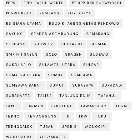
PPPK
PPPK PARUH WAKTU
PT BPR BKK PURWODADI
PURWOREJO
REMBANG
ROY SURYO
RS SIAGA UTAMA
RSUD KI AGENG GETAS PENDOWO
SAYUNG
SEKDES ASEMRUDUNG
SEMARANG
SERDANG
SHOWBIZ
SIDOARJO
SLEMAN
SMP N 1 GABUS
SOLO
SRAGEN
SUDEWO
SUKOHARJO
SULAWESI UTARA
SULBAR
SUMATRA UTARA
SUMBA
SUMBAWA
SUMBAWA BARAT
SUMUT
SURABAYA
SURADADI
SURAKARTA
TALISE
TANJUNG ENIM
TAPANULI
TAPUT
TARMAN
TARUTUNG
TAWANGSARI
TEGAL
TEKNO
TEMANGGUNG
TKI
TKW
TOPUT
TRENGGALEK
TUBAN
UPGRIS
WONOGIRI
WONOSOBO
YOGYAKARTA