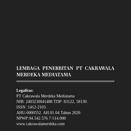
LEMBAGA PENERBITAN PT CAKRAWALA
MERDEKA MEDIATAMA
Legalitas:
PT Cakrawala Merdeka Mediatama
NIB: 2403230041488 TDP: 83122, 58130:
ISSN :1412-2103:
AHU-0000552. AH.01.04.Tahun 2020:
NPWP:94.542.576.7-514.000
www.cakrawalamerdeka.com