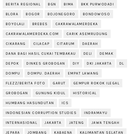
BERITA REGIONAL
BGN
BIMA
BKK PURWODADI
BLORA
BOGOR
BOJONEGORO
BONDOWOSO
BOYOLALI
BREBES
CAKRAWALAMERDEKA
CAKRAWALAMERDEKA.COM
CARIK ASEMRUDUNG
CIKARANG
CILACAP
CITARUM
DAERAH
DANA BAGI HASIL CUKAI TEMBAKAU
DELI
DEMAK
DEPOK
DINKES GROBOGAN
DIY
DKI JAKARTA
DL
DOMPU
DOMPU. DAERAH
EMPAT LAWANG
FLEZZ/BERITA FOTO
GARUT
GEMPUR ROKOK ILEGAL
GROBOGAN
GUNUNG KIDUL
HISTORICAL
HUMBANG HASUNDUTAN
ICS
INDONESIAN CORRUPTION STUDIES
INDRAMAYU
INTERNASIONAL
JAKARTA
JATENG
JAWA TENGAH
JEPARA
JOMBANG
KABAENA
KALIMANTAN SELATAN