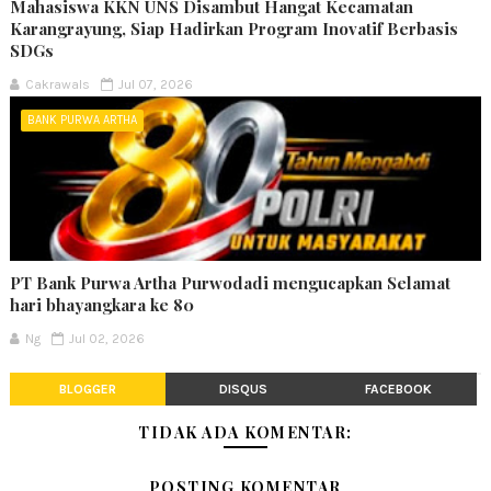
Mahasiswa KKN UNS Disambut Hangat Kecamatan
Karangrayung, Siap Hadirkan Program Inovatif Berbasis
SDGs
Cakrawals
Jul 07, 2026
BANK PURWA ARTHA
PT Bank Purwa Artha Purwodadi mengucapkan Selamat
hari bhayangkara ke 80
Ng
Jul 02, 2026
BLOGGER
DISQUS
FACEBOOK
TIDAK ADA KOMENTAR:
POSTING KOMENTAR