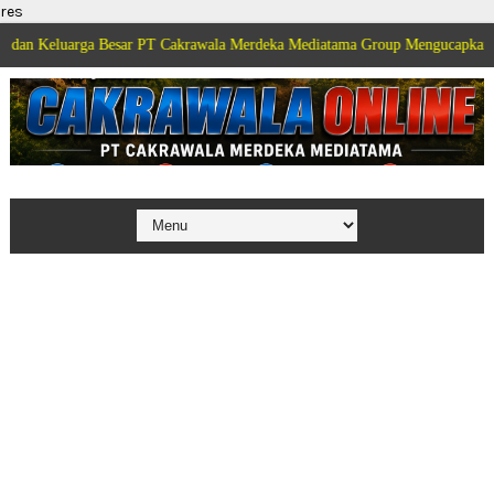
res
rga Besar PT Cakrawala Merdeka Mediatama Group Mengucapkan Selamat Dir