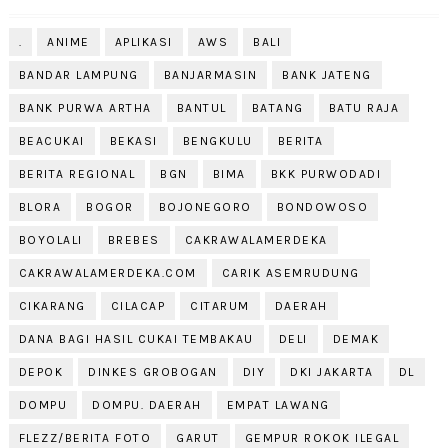
.
ANIME
APLIKASI
AWS
BALI
BANDAR LAMPUNG
BANJARMASIN
BANK JATENG
BANK PURWA ARTHA
BANTUL
BATANG
BATU RAJA
BEACUKAI
BEKASI
BENGKULU
BERITA
BERITA REGIONAL
BGN
BIMA
BKK PURWODADI
BLORA
BOGOR
BOJONEGORO
BONDOWOSO
BOYOLALI
BREBES
CAKRAWALAMERDEKA
CAKRAWALAMERDEKA.COM
CARIK ASEMRUDUNG
CIKARANG
CILACAP
CITARUM
DAERAH
DANA BAGI HASIL CUKAI TEMBAKAU
DELI
DEMAK
DEPOK
DINKES GROBOGAN
DIY
DKI JAKARTA
DL
DOMPU
DOMPU. DAERAH
EMPAT LAWANG
FLEZZ/BERITA FOTO
GARUT
GEMPUR ROKOK ILEGAL