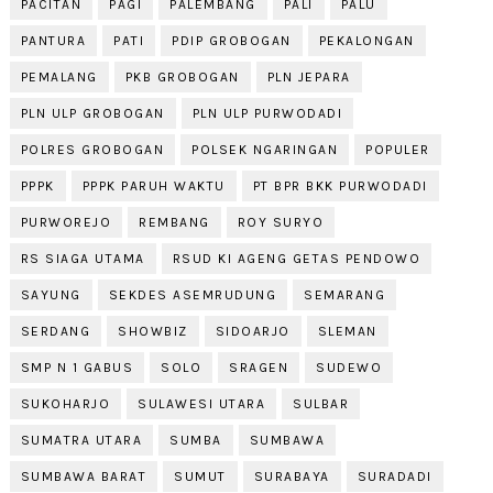
PACITAN
PAGI
PALEMBANG
PALI
PALU
PANTURA
PATI
PDIP GROBOGAN
PEKALONGAN
PEMALANG
PKB GROBOGAN
PLN JEPARA
PLN ULP GROBOGAN
PLN ULP PURWODADI
POLRES GROBOGAN
POLSEK NGARINGAN
POPULER
PPPK
PPPK PARUH WAKTU
PT BPR BKK PURWODADI
PURWOREJO
REMBANG
ROY SURYO
RS SIAGA UTAMA
RSUD KI AGENG GETAS PENDOWO
SAYUNG
SEKDES ASEMRUDUNG
SEMARANG
SERDANG
SHOWBIZ
SIDOARJO
SLEMAN
SMP N 1 GABUS
SOLO
SRAGEN
SUDEWO
SUKOHARJO
SULAWESI UTARA
SULBAR
SUMATRA UTARA
SUMBA
SUMBAWA
SUMBAWA BARAT
SUMUT
SURABAYA
SURADADI