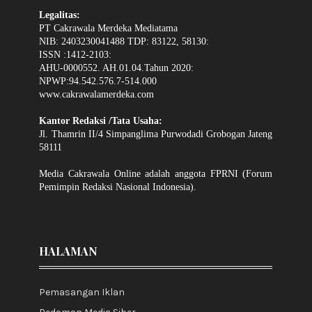
Legalitas:
PT Cakrawala Merdeka Mediatama
NIB: 2403230041488 TDP: 83122, 58130:
ISSN :1412-2103:
AHU-0000552. AH.01.04.Tahun 2020:
NPWP:94.542.576.7-514.000
www.cakrawalamerdeka.com
Kantor Redaksi /Tata Usaha:
Jl. Thamrin II/4 Simpanglima Purwodadi Grobogan Jateng
58111
Media Cakrawala Online adalah anggota FPRNI (Forum
Pemimpin Redaksi Nasional Indonesia).
HALAMAN
Pemasangan Iklan