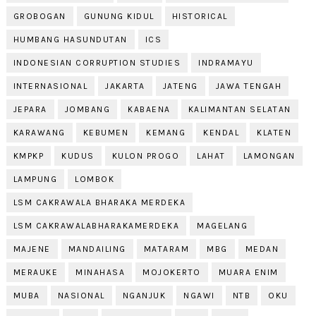
GROBOGAN
GUNUNG KIDUL
HISTORICAL
HUMBANG HASUNDUTAN
ICS
INDONESIAN CORRUPTION STUDIES
INDRAMAYU
INTERNASIONAL
JAKARTA
JATENG
JAWA TENGAH
JEPARA
JOMBANG
KABAENA
KALIMANTAN SELATAN
KARAWANG
KEBUMEN
KEMANG
KENDAL
KLATEN
KMPKP
KUDUS
KULON PROGO
LAHAT
LAMONGAN
LAMPUNG
LOMBOK
LSM CAKRAWALA BHARAKA MERDEKA
LSM CAKRAWALABHARAKAMERDEKA
MAGELANG
MAJENE
MANDAILING
MATARAM
MBG
MEDAN
MERAUKE
MINAHASA
MOJOKERTO
MUARA ENIM
MUBA
NASIONAL
NGANJUK
NGAWI
NTB
OKU