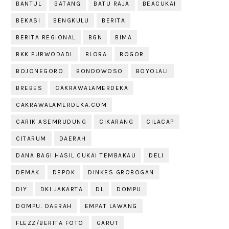
BANTUL
BATANG
BATU RAJA
BEACUKAI
BEKASI
BENGKULU
BERITA
BERITA REGIONAL
BGN
BIMA
BKK PURWODADI
BLORA
BOGOR
BOJONEGORO
BONDOWOSO
BOYOLALI
BREBES
CAKRAWALAMERDEKA
CAKRAWALAMERDEKA.COM
CARIK ASEMRUDUNG
CIKARANG
CILACAP
CITARUM
DAERAH
DANA BAGI HASIL CUKAI TEMBAKAU
DELI
DEMAK
DEPOK
DINKES GROBOGAN
DIY
DKI JAKARTA
DL
DOMPU
DOMPU. DAERAH
EMPAT LAWANG
FLEZZ/BERITA FOTO
GARUT