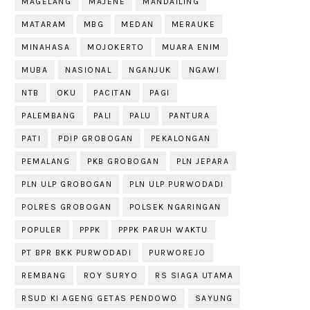
MAGELANG
MAJENE
MANDAILING
MATARAM
MBG
MEDAN
MERAUKE
MINAHASA
MOJOKERTO
MUARA ENIM
MUBA
NASIONAL
NGANJUK
NGAWI
NTB
OKU
PACITAN
PAGI
PALEMBANG
PALI
PALU
PANTURA
PATI
PDIP GROBOGAN
PEKALONGAN
PEMALANG
PKB GROBOGAN
PLN JEPARA
PLN ULP GROBOGAN
PLN ULP PURWODADI
POLRES GROBOGAN
POLSEK NGARINGAN
POPULER
PPPK
PPPK PARUH WAKTU
PT BPR BKK PURWODADI
PURWOREJO
REMBANG
ROY SURYO
RS SIAGA UTAMA
RSUD KI AGENG GETAS PENDOWO
SAYUNG