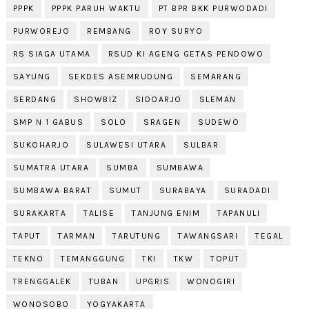
PPPK
PPPK PARUH WAKTU
PT BPR BKK PURWODADI
PURWOREJO
REMBANG
ROY SURYO
RS SIAGA UTAMA
RSUD KI AGENG GETAS PENDOWO
SAYUNG
SEKDES ASEMRUDUNG
SEMARANG
SERDANG
SHOWBIZ
SIDOARJO
SLEMAN
SMP N 1 GABUS
SOLO
SRAGEN
SUDEWO
SUKOHARJO
SULAWESI UTARA
SULBAR
SUMATRA UTARA
SUMBA
SUMBAWA
SUMBAWA BARAT
SUMUT
SURABAYA
SURADADI
SURAKARTA
TALISE
TANJUNG ENIM
TAPANULI
TAPUT
TARMAN
TARUTUNG
TAWANGSARI
TEGAL
TEKNO
TEMANGGUNG
TKI
TKW
TOPUT
TRENGGALEK
TUBAN
UPGRIS
WONOGIRI
WONOSOBO
YOGYAKARTA