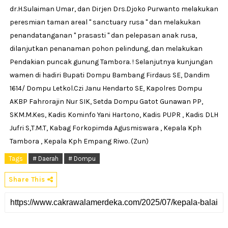
dr.H.Sulaiman Umar, dan Dirjen Drs.Djoko Purwanto melakukan
peresmian taman areal " sanctuary rusa " dan melakukan
penandatanganan " prasasti " dan pelepasan anak rusa,
dilanjutkan penanaman pohon pelindung, dan melakukan
Pendakian puncak gunung Tambora. ! Selanjutnya kunjungan
wamen di hadiri Bupati Dompu Bambang Firdaus SE, Dandim
1614/ Dompu Letkol.Czi Janu Hendarto SE, Kapolres Dompu
AKBP Fahrorajin Nur SIK, Setda Dompu Gatot Gunawan PP,
SKM.M.Kes, Kadis Kominfo Yani Hartono, Kadis PUPR , Kadis DLH
Jufri S,T.M.T, Kabag Forkopimda Agusmiswara , Kepala Kph
Tambora , Kepala Kph Empang Riwo. (Zun)
Tags
# Daerah
# Dompu
Share This