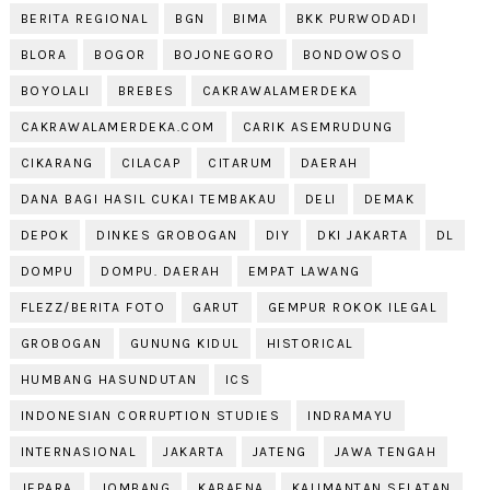
BERITA REGIONAL
BGN
BIMA
BKK PURWODADI
BLORA
BOGOR
BOJONEGORO
BONDOWOSO
BOYOLALI
BREBES
CAKRAWALAMERDEKA
CAKRAWALAMERDEKA.COM
CARIK ASEMRUDUNG
CIKARANG
CILACAP
CITARUM
DAERAH
DANA BAGI HASIL CUKAI TEMBAKAU
DELI
DEMAK
DEPOK
DINKES GROBOGAN
DIY
DKI JAKARTA
DL
DOMPU
DOMPU. DAERAH
EMPAT LAWANG
FLEZZ/BERITA FOTO
GARUT
GEMPUR ROKOK ILEGAL
GROBOGAN
GUNUNG KIDUL
HISTORICAL
HUMBANG HASUNDUTAN
ICS
INDONESIAN CORRUPTION STUDIES
INDRAMAYU
INTERNASIONAL
JAKARTA
JATENG
JAWA TENGAH
JEPARA
JOMBANG
KABAENA
KALIMANTAN SELATAN