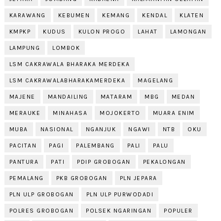
KARAWANG
KEBUMEN
KEMANG
KENDAL
KLATEN
KMPKP
KUDUS
KULON PROGO
LAHAT
LAMONGAN
LAMPUNG
LOMBOK
LSM CAKRAWALA BHARAKA MERDEKA
LSM CAKRAWALABHARAKAMERDEKA
MAGELANG
MAJENE
MANDAILING
MATARAM
MBG
MEDAN
MERAUKE
MINAHASA
MOJOKERTO
MUARA ENIM
MUBA
NASIONAL
NGANJUK
NGAWI
NTB
OKU
PACITAN
PAGI
PALEMBANG
PALI
PALU
PANTURA
PATI
PDIP GROBOGAN
PEKALONGAN
PEMALANG
PKB GROBOGAN
PLN JEPARA
PLN ULP GROBOGAN
PLN ULP PURWODADI
POLRES GROBOGAN
POLSEK NGARINGAN
POPULER