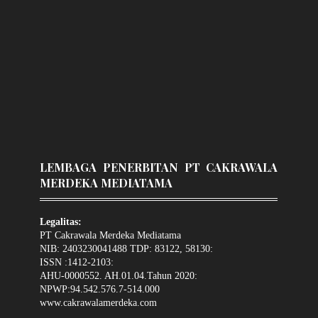
LEMBAGA PENERBITAN PT CAKRAWALA
MERDEKA MEDIATAMA
Legalitas:
PT Cakrawala Merdeka Mediatama
NIB: 2403230041488 TDP: 83122, 58130:
ISSN :1412-2103:
AHU-0000552. AH.01.04.Tahun 2020:
NPWP:94.542.576.7-514.000
www.cakrawalamerdeka.com