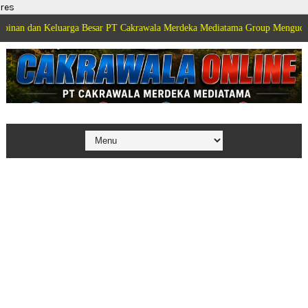
res
Keluarga Besar PT Cakrawala Merdeka Mediatama Group Mengucapkan Selamat