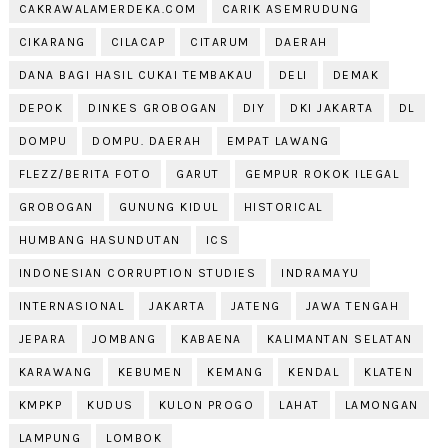
CAKRAWALAMERDEKA.COM
CARIK ASEMRUDUNG
CIKARANG
CILACAP
CITARUM
DAERAH
DANA BAGI HASIL CUKAI TEMBAKAU
DELI
DEMAK
DEPOK
DINKES GROBOGAN
DIY
DKI JAKARTA
DL
DOMPU
DOMPU. DAERAH
EMPAT LAWANG
FLEZZ/BERITA FOTO
GARUT
GEMPUR ROKOK ILEGAL
GROBOGAN
GUNUNG KIDUL
HISTORICAL
HUMBANG HASUNDUTAN
ICS
INDONESIAN CORRUPTION STUDIES
INDRAMAYU
INTERNASIONAL
JAKARTA
JATENG
JAWA TENGAH
JEPARA
JOMBANG
KABAENA
KALIMANTAN SELATAN
KARAWANG
KEBUMEN
KEMANG
KENDAL
KLATEN
KMPKP
KUDUS
KULON PROGO
LAHAT
LAMONGAN
LAMPUNG
LOMBOK