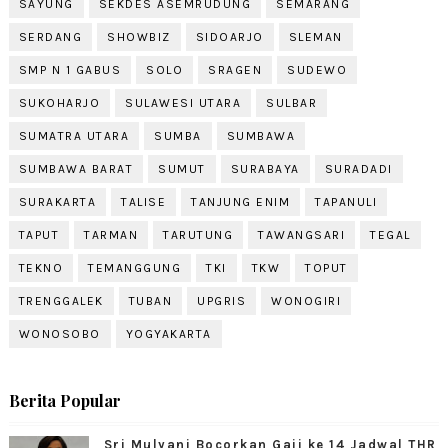
SAYUNG
SEKDES ASEMRUDUNG
SEMARANG
SERDANG
SHOWBIZ
SIDOARJO
SLEMAN
SMP N 1 GABUS
SOLO
SRAGEN
SUDEWO
SUKOHARJO
SULAWESI UTARA
SULBAR
SUMATRA UTARA
SUMBA
SUMBAWA
SUMBAWA BARAT
SUMUT
SURABAYA
SURADADI
SURAKARTA
TALISE
TANJUNG ENIM
TAPANULI
TAPUT
TARMAN
TARUTUNG
TAWANGSARI
TEGAL
TEKNO
TEMANGGUNG
TKI
TKW
TOPUT
TRENGGALEK
TUBAN
UPGRIS
WONOGIRI
WONOSOBO
YOGYAKARTA
Berita Popular
Sri Mulyani Bocorkan Gaji ke 14 Jadwal THR