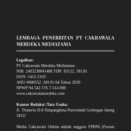
LEMBAGA PENERBITAN PT CAKRAWALA
MERDEKA MEDIATAMA
Legalitas:
PT Cakrawala Merdeka Mediatama
NIB: 2403230041488 TDP: 83122, 58130:
ISSN :1412-2103:
AHU-0000552. AH.01.04.Tahun 2020:
NPWP:94.542.576.7-514.000
www.cakrawalamerdeka.com
Kantor Redaksi /Tata Usaha:
Jl. Thamrin II/4 Simpanglima Purwodadi Grobogan Jateng
58111
Media Cakrawala Online adalah anggota FPRNI (Forum