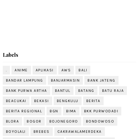
Labels
.
ANIME
APLIKASI
AWS
BALI
BANDAR LAMPUNG
BANJARMASIN
BANK JATENG
BANK PURWA ARTHA
BANTUL
BATANG
BATU RAJA
BEACUKAI
BEKASI
BENGKULU
BERITA
BERITA REGIONAL
BGN
BIMA
BKK PURWODADI
BLORA
BOGOR
BOJONEGORO
BONDOWOSO
BOYOLALI
BREBES
CAKRAWALAMERDEKA