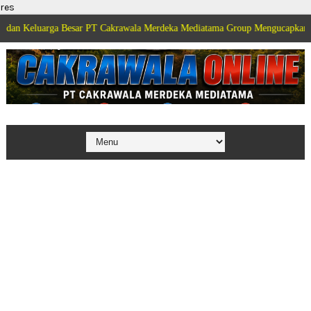
res
rga Besar PT Cakrawala Merdeka Mediatama Group Mengucapkan Selamat Dir