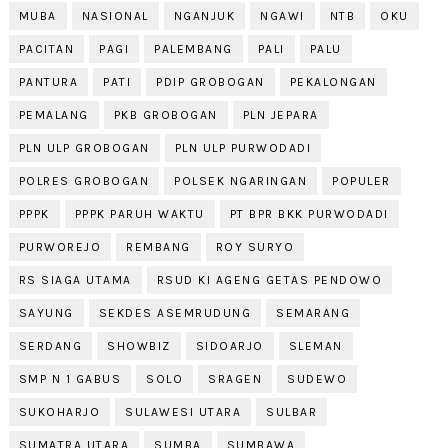
MUBA
NASIONAL
NGANJUK
NGAWI
NTB
OKU
PACITAN
PAGI
PALEMBANG
PALI
PALU
PANTURA
PATI
PDIP GROBOGAN
PEKALONGAN
PEMALANG
PKB GROBOGAN
PLN JEPARA
PLN ULP GROBOGAN
PLN ULP PURWODADI
POLRES GROBOGAN
POLSEK NGARINGAN
POPULER
PPPK
PPPK PARUH WAKTU
PT BPR BKK PURWODADI
PURWOREJO
REMBANG
ROY SURYO
RS SIAGA UTAMA
RSUD KI AGENG GETAS PENDOWO
SAYUNG
SEKDES ASEMRUDUNG
SEMARANG
SERDANG
SHOWBIZ
SIDOARJO
SLEMAN
SMP N 1 GABUS
SOLO
SRAGEN
SUDEWO
SUKOHARJO
SULAWESI UTARA
SULBAR
SUMATRA UTARA
SUMBA
SUMBAWA