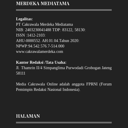
MERDEKA MEDIATAMA
Legalitas:
PT Cakrawala Merdeka Mediatama
NIB: 2403230041488 TDP: 83122, 58130:
ISSN :1412-2103:
AHU-0000552. AH.01.04.Tahun 2020:
NPWP:94.542.576.7-514.000
www.cakrawalamerdeka.com
Kantor Redaksi /Tata Usaha:
Jl. Thamrin II/4 Simpanglima Purwodadi Grobogan Jateng
58111
Media Cakrawala Online adalah anggota FPRNI (Forum
Pemimpin Redaksi Nasional Indonesia).
HALAMAN