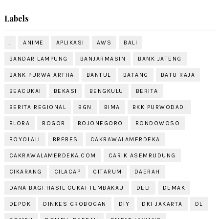
Labels
.
ANIME
APLIKASI
AWS
BALI
BANDAR LAMPUNG
BANJARMASIN
BANK JATENG
BANK PURWA ARTHA
BANTUL
BATANG
BATU RAJA
BEACUKAI
BEKASI
BENGKULU
BERITA
BERITA REGIONAL
BGN
BIMA
BKK PURWODADI
BLORA
BOGOR
BOJONEGORO
BONDOWOSO
BOYOLALI
BREBES
CAKRAWALAMERDEKA
CAKRAWALAMERDEKA.COM
CARIK ASEMRUDUNG
CIKARANG
CILACAP
CITARUM
DAERAH
DANA BAGI HASIL CUKAI TEMBAKAU
DELI
DEMAK
DEPOK
DINKES GROBOGAN
DIY
DKI JAKARTA
DL