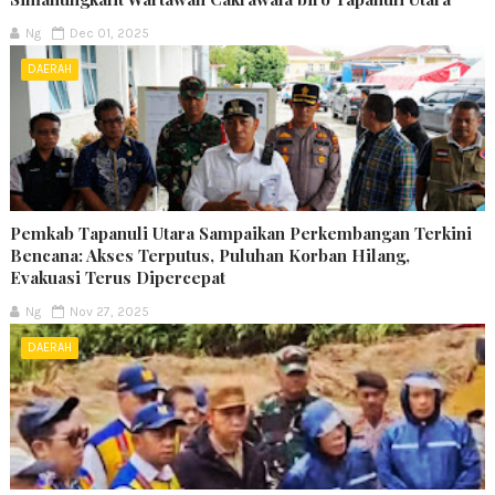
Ng
Dec 01, 2025
DAERAH
Pemkab Tapanuli Utara Sampaikan Perkembangan Terkini
Bencana: Akses Terputus, Puluhan Korban Hilang,
Evakuasi Terus Dipercepat
Ng
Nov 27, 2025
DAERAH