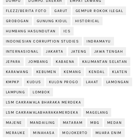
DOMPU
DOMPU. DAERAH
EMPAT LAWANG
FLEZZ/BERITA FOTO
GARUT
GEMPUR ROKOK ILEGAL
GROBOGAN
GUNUNG KIDUL
HISTORICAL
HUMBANG HASUNDUTAN
ICS
INDONESIAN CORRUPTION STUDIES
INDRAMAYU
INTERNASIONAL
JAKARTA
JATENG
JAWA TENGAH
JEPARA
JOMBANG
KABAENA
KALIMANTAN SELATAN
KARAWANG
KEBUMEN
KEMANG
KENDAL
KLATEN
KMPKP
KUDUS
KULON PROGO
LAHAT
LAMONGAN
LAMPUNG
LOMBOK
LSM CAKRAWALA BHARAKA MERDEKA
LSM CAKRAWALABHARAKAMERDEKA
MAGELANG
MAJENE
MANDAILING
MATARAM
MBG
MEDAN
MERAUKE
MINAHASA
MOJOKERTO
MUARA ENIM