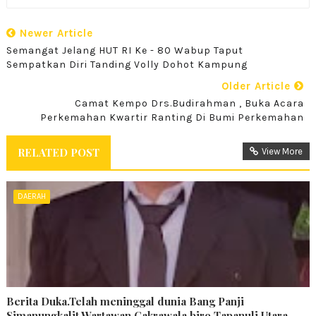
Newer Article
Semangat Jelang HUT RI Ke - 80 Wabup Taput
Sempatkan Diri Tanding Volly Dohot Kampung
Older Article
Camat Kempo Drs.Budirahman , Buka Acara
Perkemahan Kwartir Ranting Di Bumi Perkemahan
RELATED POST
View More
DAERAH
Berita Duka.Telah meninggal dunia Bang Panji
Simanungkalit Wartawan Cakrawala biro Tapanuli Utara