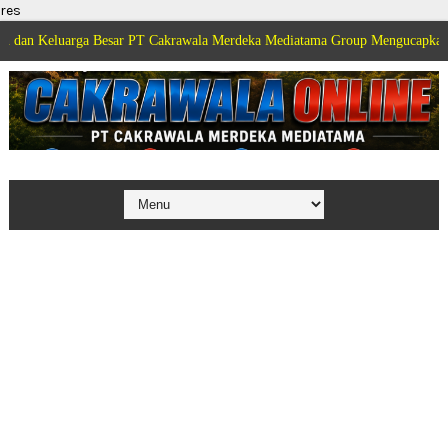
res
eluarga Besar PT Cakrawala Merdeka Mediatama Group Mengucapkan Selamat 