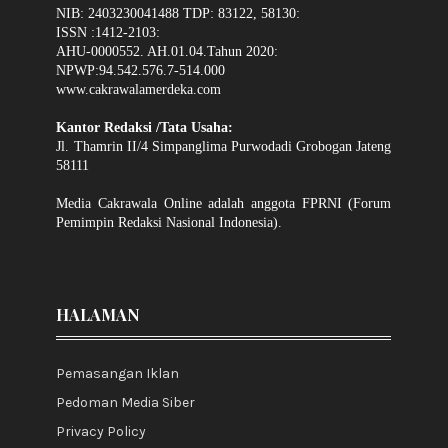
NIB: 2403230041488 TDP: 83122, 58130:
ISSN :1412-2103:
AHU-0000552. AH.01.04.Tahun 2020:
NPWP:94.542.576.7-514.000
www.cakrawalamerdeka.com
Kantor Redaksi /Tata Usaha:
Jl. Thamrin II/4 Simpanglima Purwodadi Grobogan Jateng
58111
Media Cakrawala Online adalah anggota FPRNI (Forum
Pemimpin Redaksi Nasional Indonesia).
HALAMAN
Pemasangan Iklan
Pedoman Media Siber
Privacy Policy