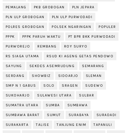
PEMALANG
PKB GROBOGAN
PLN JEPARA
PLN ULP GROBOGAN
PLN ULP PURWODADI
POLRES GROBOGAN
POLSEK NGARINGAN
POPULER
PPPK
PPPK PARUH WAKTU
PT BPR BKK PURWODADI
PURWOREJO
REMBANG
ROY SURYO
RS SIAGA UTAMA
RSUD KI AGENG GETAS PENDOWO
SAYUNG
SEKDES ASEMRUDUNG
SEMARANG
SERDANG
SHOWBIZ
SIDOARJO
SLEMAN
SMP N 1 GABUS
SOLO
SRAGEN
SUDEWO
SUKOHARJO
SULAWESI UTARA
SULBAR
SUMATRA UTARA
SUMBA
SUMBAWA
SUMBAWA BARAT
SUMUT
SURABAYA
SURADADI
SURAKARTA
TALISE
TANJUNG ENIM
TAPANULI