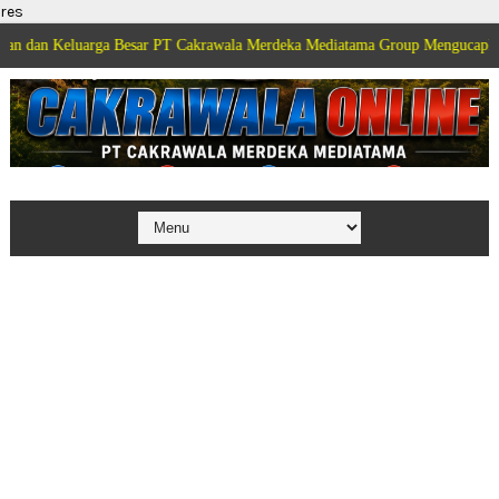
res
uarga Besar PT Cakrawala Merdeka Mediatama Group Mengucapkan Selamat D