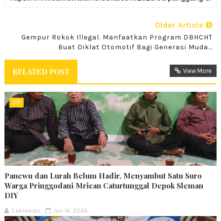
Older Article
Gempur Rokok Illegal. Manfaatkan Program DBHCHT
Buat Diklat Otomotif Bagi Generasi Muda...
RELATED POST
View More
DIY
Panewu dan Lurah Belum Hadir, Menyambut Satu Suro
Warga Pringgodani Mrican Caturtunggal Depok Sleman
DIY
Cakrawals
Jun 16, 2026