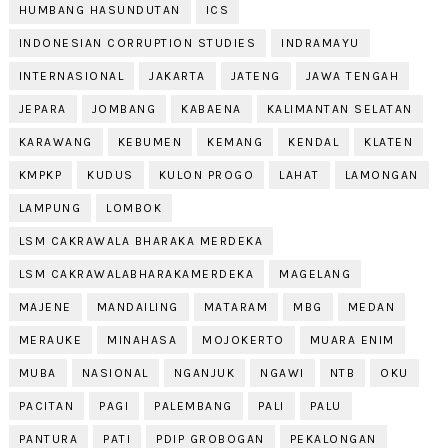
HUMBANG HASUNDUTAN
ICS
INDONESIAN CORRUPTION STUDIES
INDRAMAYU
INTERNASIONAL
JAKARTA
JATENG
JAWA TENGAH
JEPARA
JOMBANG
KABAENA
KALIMANTAN SELATAN
KARAWANG
KEBUMEN
KEMANG
KENDAL
KLATEN
KMPKP
KUDUS
KULON PROGO
LAHAT
LAMONGAN
LAMPUNG
LOMBOK
LSM CAKRAWALA BHARAKA MERDEKA
LSM CAKRAWALABHARAKAMERDEKA
MAGELANG
MAJENE
MANDAILING
MATARAM
MBG
MEDAN
MERAUKE
MINAHASA
MOJOKERTO
MUARA ENIM
MUBA
NASIONAL
NGANJUK
NGAWI
NTB
OKU
PACITAN
PAGI
PALEMBANG
PALI
PALU
PANTURA
PATI
PDIP GROBOGAN
PEKALONGAN