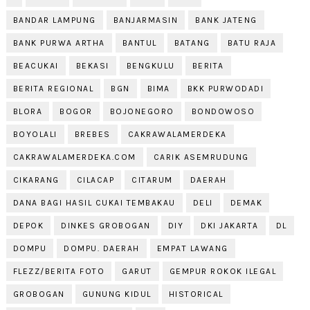
BANDAR LAMPUNG
BANJARMASIN
BANK JATENG
BANK PURWA ARTHA
BANTUL
BATANG
BATU RAJA
BEACUKAI
BEKASI
BENGKULU
BERITA
BERITA REGIONAL
BGN
BIMA
BKK PURWODADI
BLORA
BOGOR
BOJONEGORO
BONDOWOSO
BOYOLALI
BREBES
CAKRAWALAMERDEKA
CAKRAWALAMERDEKA.COM
CARIK ASEMRUDUNG
CIKARANG
CILACAP
CITARUM
DAERAH
DANA BAGI HASIL CUKAI TEMBAKAU
DELI
DEMAK
DEPOK
DINKES GROBOGAN
DIY
DKI JAKARTA
DL
DOMPU
DOMPU. DAERAH
EMPAT LAWANG
FLEZZ/BERITA FOTO
GARUT
GEMPUR ROKOK ILEGAL
GROBOGAN
GUNUNG KIDUL
HISTORICAL