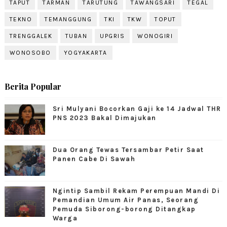
TAPUT
TARMAN
TARUTUNG
TAWANGSARI
TEGAL
TEKNO
TEMANGGUNG
TKI
TKW
TOPUT
TRENGGALEK
TUBAN
UPGRIS
WONOGIRI
WONOSOBO
YOGYAKARTA
Berita Popular
Sri Mulyani Bocorkan Gaji ke 14 Jadwal THR
PNS 2023 Bakal Dimajukan
Dua Orang Tewas Tersambar Petir Saat
Panen Cabe Di Sawah
Ngintip Sambil Rekam Perempuan Mandi Di
Pemandian Umum Air Panas, Seorang
Pemuda Siborong-borong Ditangkap
Warga