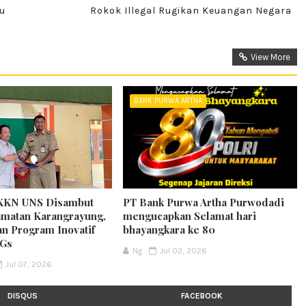
u
Rokok Illegal Rugikan Keuangan Negara
View More
BANK PURWA ARTHA
KKN UNS Disambut
PT Bank Purwa Artha Purwodadi
matan Karangrayung,
mengucapkan Selamat hari
an Program Inovatif
bhayangkara ke 80
DGs
Ng
Jul 02, 2026
Jul 07, 2026
DISQUS
FACEBOOK