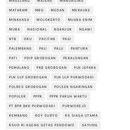
MAGELANG
MAJENE
MANDAILING
MATARAM
MBG
MEDAN
MERAUKE
MINAHASA
MOJOKERTO
MUARA ENIM
MUBA
NASIONAL
NGANJUK
NGAWI
NTB
OKU
PACITAN
PAGI
PALEMBANG
PALI
PALU
PANTURA
PATI
PDIP GROBOGAN
PEKALONGAN
PEMALANG
PKB GROBOGAN
PLN JEPARA
PLN ULP GROBOGAN
PLN ULP PURWODADI
POLRES GROBOGAN
POLSEK NGARINGAN
POPULER
PPPK
PPPK PARUH WAKTU
PT BPR BKK PURWODADI
PURWOREJO
REMBANG
ROY SURYO
RS SIAGA UTAMA
RSUD KI AGENG GETAS PENDOWO
SAYUNG