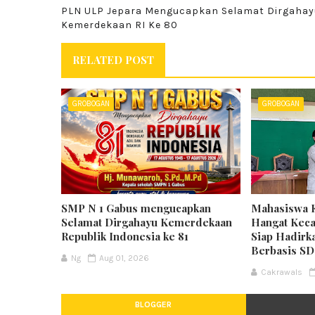
PLN ULP Jepara Mengucapkan Selamat Dirgahay
Kemerdekaan RI Ke 80
RELATED POST
GROBOGAN
GROBOGAN
SMP N 1 Gabus mengucapkan
Mahasiswa 
Selamat Dirgahayu Kemerdekaan
Hangat Keca
Republik Indonesia ke 81
Siap Hadirk
Berbasis S
Ng
Aug 01, 2026
Cakrawals
BLOGGER