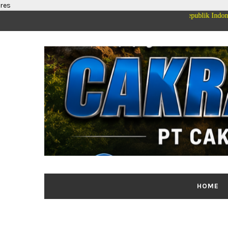
res
Mengucapkan Selamat Dirgahayu Kemerdekaan Republik Indonesia ke 81
HOME