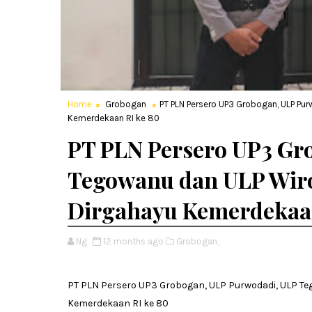
Home
Grobogan
PT PLN Persero UP3 Grobogan, ULP Pu
Kemerdekaan RI ke 80
PT PLN Persero UP3 Gr
Tegowanu dan ULP Wir
Dirgahayu Kemerdekaan
Ng
12 months ago
Grobogan,
PT PLN Persero UP3 Grobogan, ULP Purwodadi, ULP T
Kemerdekaan RI ke 80