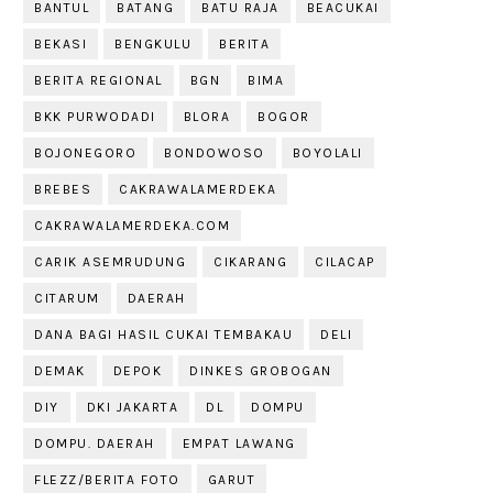
BANTUL
BATANG
BATU RAJA
BEACUKAI
BEKASI
BENGKULU
BERITA
BERITA REGIONAL
BGN
BIMA
BKK PURWODADI
BLORA
BOGOR
BOJONEGORO
BONDOWOSO
BOYOLALI
BREBES
CAKRAWALAMERDEKA
CAKRAWALAMERDEKA.COM
CARIK ASEMRUDUNG
CIKARANG
CILACAP
CITARUM
DAERAH
DANA BAGI HASIL CUKAI TEMBAKAU
DELI
DEMAK
DEPOK
DINKES GROBOGAN
DIY
DKI JAKARTA
DL
DOMPU
DOMPU. DAERAH
EMPAT LAWANG
FLEZZ/BERITA FOTO
GARUT