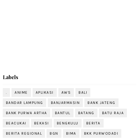
Labels
.
ANIME
APLIKASI
AWS
BALI
BANDAR LAMPUNG
BANJARMASIN
BANK JATENG
BANK PURWA ARTHA
BANTUL
BATANG
BATU RAJA
BEACUKAI
BEKASI
BENGKULU
BERITA
BERITA REGIONAL
BGN
BIMA
BKK PURWODADI