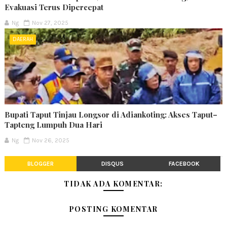
Evakuasi Terus Dipercepat
Ng
Nov 27, 2025
DAERAH
Bupati Taput Tinjau Longsor di Adiankoting: Akses Taput–
Tapteng Lumpuh Dua Hari
Ng
Nov 26, 2025
BLOGGER
DISQUS
FACEBOOK
TIDAK ADA KOMENTAR:
POSTING KOMENTAR