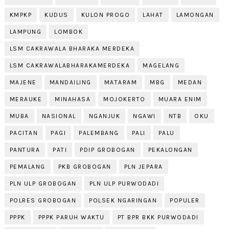
KMPKP
KUDUS
KULON PROGO
LAHAT
LAMONGAN
LAMPUNG
LOMBOK
LSM CAKRAWALA BHARAKA MERDEKA
LSM CAKRAWALABHARAKAMERDEKA
MAGELANG
MAJENE
MANDAILING
MATARAM
MBG
MEDAN
MERAUKE
MINAHASA
MOJOKERTO
MUARA ENIM
MUBA
NASIONAL
NGANJUK
NGAWI
NTB
OKU
PACITAN
PAGI
PALEMBANG
PALI
PALU
PANTURA
PATI
PDIP GROBOGAN
PEKALONGAN
PEMALANG
PKB GROBOGAN
PLN JEPARA
PLN ULP GROBOGAN
PLN ULP PURWODADI
POLRES GROBOGAN
POLSEK NGARINGAN
POPULER
PPPK
PPPK PARUH WAKTU
PT BPR BKK PURWODADI