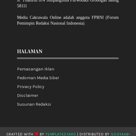
Jl. Thamrin II/4 Simpanglima Purwodadi Grobogan Jateng
58111
Media Cakrawala Online adalah anggota FPRNI (Forum
Pemimpin Redaksi Nasional Indonesia).
HALAMAN
Pemasangan Iklan
Pedoman Media Siber
Privacy Policy
Disclaimer
Susunan Redaksi
CRAFTED WITH
BY
TEMPLATESYARD
| DISTRIBUTED BY
GOOYAABI