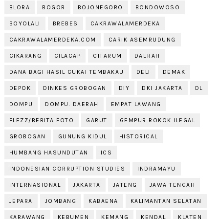
BLORA
BOGOR
BOJONEGORO
BONDOWOSO
BOYOLALI
BREBES
CAKRAWALAMERDEKA
CAKRAWALAMERDEKA.COM
CARIK ASEMRUDUNG
CIKARANG
CILACAP
CITARUM
DAERAH
DANA BAGI HASIL CUKAI TEMBAKAU
DELI
DEMAK
DEPOK
DINKES GROBOGAN
DIY
DKI JAKARTA
DL
DOMPU
DOMPU. DAERAH
EMPAT LAWANG
FLEZZ/BERITA FOTO
GARUT
GEMPUR ROKOK ILEGAL
GROBOGAN
GUNUNG KIDUL
HISTORICAL
HUMBANG HASUNDUTAN
ICS
INDONESIAN CORRUPTION STUDIES
INDRAMAYU
INTERNASIONAL
JAKARTA
JATENG
JAWA TENGAH
JEPARA
JOMBANG
KABAENA
KALIMANTAN SELATAN
KARAWANG
KEBUMEN
KEMANG
KENDAL
KLATEN