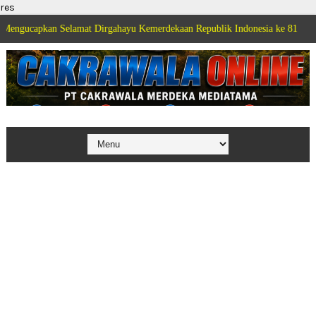
res
n Selamat Dirgahayu Kemerdekaan Republik Indonesia ke 81