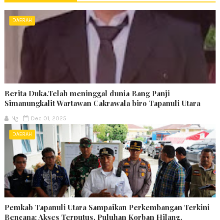
DAERAH
Berita Duka.Telah meninggal dunia Bang Panji
Simanungkalit Wartawan Cakrawala biro Tapanuli Utara
Ng
Dec 01, 2025
DAERAH
Pemkab Tapanuli Utara Sampaikan Perkembangan Terkini
Bencana: Akses Terputus, Puluhan Korban Hilang,