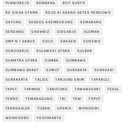
PURWOREJO
REMBANG
ROY SURYO
RS SIAGA UTAMA
RSUD KI AGENG GETAS PENDOWO
SAYUNG
SEKDES ASEMRUDUNG
SEMARANG
SERDANG
SHOWBIZ
SIDOARJO
SLEMAN
SMP N 1 GABUS
SOLO
SRAGEN
SUDEWO
SUKOHARJO
SULAWESI UTARA
SULBAR
SUMATRA UTARA
SUMBA
SUMBAWA
SUMBAWA BARAT
SUMUT
SURABAYA
SURADADI
SURAKARTA
TALISE
TANJUNG ENIM
TAPANULI
TAPUT
TARMAN
TARUTUNG
TAWANGSARI
TEGAL
TEKNO
TEMANGGUNG
TKI
TKW
TOPUT
TRENGGALEK
TUBAN
UPGRIS
WONOGIRI
WONOSOBO
YOGYAKARTA