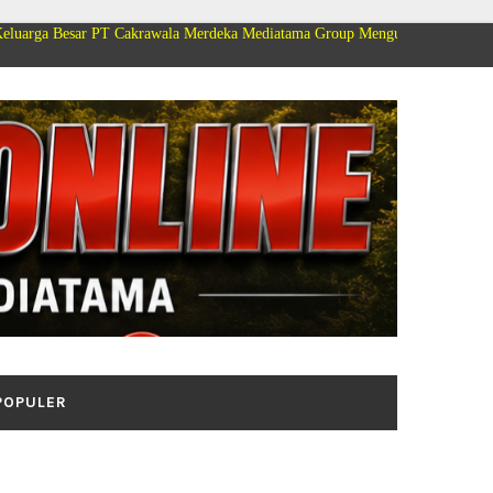
PT Cakrawala Merdeka Mediatama Group Mengucapkan Selamat Dirgahayu Kem
POPULER