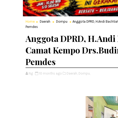
Home
Daerah
Dompu
Anggota DPRD, H.Andi Bachtia
Pemdes
Anggota DPRD, H.Andi B
Camat Kempo Drs.Budi
Pemdes
Ng
10 months ago
Daerah,
Dompu,