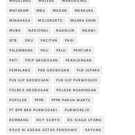
MAGELANG
MAJENE
MANDAILING
MATARAM
MBG
MEDAN
MERAUKE
MINAHASA
MOJOKERTO
MUARA ENIM
MUBA
NASIONAL
NGANJUK
NGAWI
NTB
OKU
PACITAN
PAGI
PALEMBANG
PALI
PALU
PANTURA
PATI
PDIP GROBOGAN
PEKALONGAN
PEMALANG
PKB GROBOGAN
PLN JEPARA
PLN ULP GROBOGAN
PLN ULP PURWODADI
POLRES GROBOGAN
POLSEK NGARINGAN
POPULER
PPPK
PPPK PARUH WAKTU
PT BPR BKK PURWODADI
PURWOREJO
REMBANG
ROY SURYO
RS SIAGA UTAMA
RSUD KI AGENG GETAS PENDOWO
SAYUNG