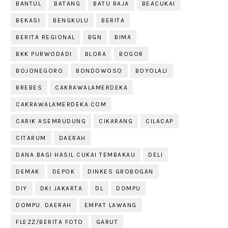
BANTUL
BATANG
BATU RAJA
BEACUKAI
BEKASI
BENGKULU
BERITA
BERITA REGIONAL
BGN
BIMA
BKK PURWODADI
BLORA
BOGOR
BOJONEGORO
BONDOWOSO
BOYOLALI
BREBES
CAKRAWALAMERDEKA
CAKRAWALAMERDEKA.COM
CARIK ASEMRUDUNG
CIKARANG
CILACAP
CITARUM
DAERAH
DANA BAGI HASIL CUKAI TEMBAKAU
DELI
DEMAK
DEPOK
DINKES GROBOGAN
DIY
DKI JAKARTA
DL
DOMPU
DOMPU. DAERAH
EMPAT LAWANG
FLEZZ/BERITA FOTO
GARUT