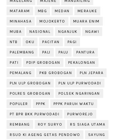
MAGELANG
MAJENE
MANDAILING
MATARAM
MBG
MEDAN
MERAUKE
MINAHASA
MOJOKERTO
MUARA ENIM
MUBA
NASIONAL
NGANJUK
NGAWI
NTB
OKU
PACITAN
PAGI
PALEMBANG
PALI
PALU
PANTURA
PATI
PDIP GROBOGAN
PEKALONGAN
PEMALANG
PKB GROBOGAN
PLN JEPARA
PLN ULP GROBOGAN
PLN ULP PURWODADI
POLRES GROBOGAN
POLSEK NGARINGAN
POPULER
PPPK
PPPK PARUH WAKTU
PT BPR BKK PURWODADI
PURWOREJO
REMBANG
ROY SURYO
RS SIAGA UTAMA
RSUD KI AGENG GETAS PENDOWO
SAYUNG