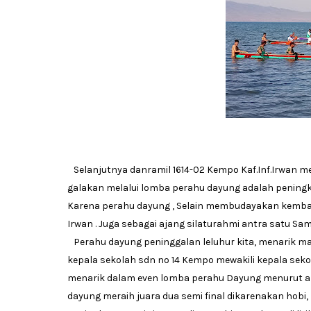
Selanjutnya danramil 1614-02 Kempo Kaf.Inf.Irwan 
galakan melalui lomba perahu dayung adalah peningk
Karena perahu dayung , Selain membudayakan kembali 
Irwan . Juga sebagai ajang silaturahmi antra satu Sama
Perahu dayung peninggalan leluhur kita, menarik mas
kepala sekolah sdn no 14 Kempo mewakili kepala seko
menarik dalam even lomba perahu Dayung menurut anda
dayung meraih juara dua semi final dikarenakan hob