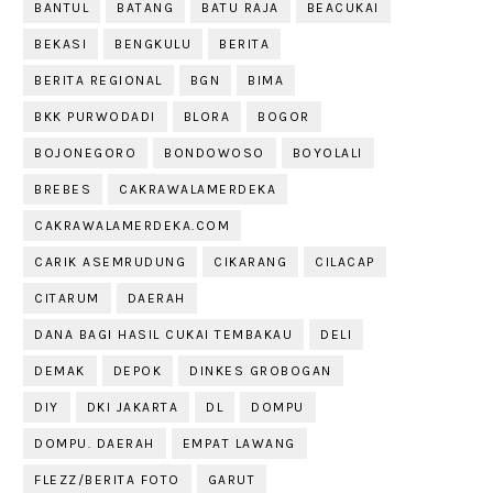
BANTUL
BATANG
BATU RAJA
BEACUKAI
BEKASI
BENGKULU
BERITA
BERITA REGIONAL
BGN
BIMA
BKK PURWODADI
BLORA
BOGOR
BOJONEGORO
BONDOWOSO
BOYOLALI
BREBES
CAKRAWALAMERDEKA
CAKRAWALAMERDEKA.COM
CARIK ASEMRUDUNG
CIKARANG
CILACAP
CITARUM
DAERAH
DANA BAGI HASIL CUKAI TEMBAKAU
DELI
DEMAK
DEPOK
DINKES GROBOGAN
DIY
DKI JAKARTA
DL
DOMPU
DOMPU. DAERAH
EMPAT LAWANG
FLEZZ/BERITA FOTO
GARUT