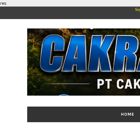
res
Segenap Pimpinan 
HOME