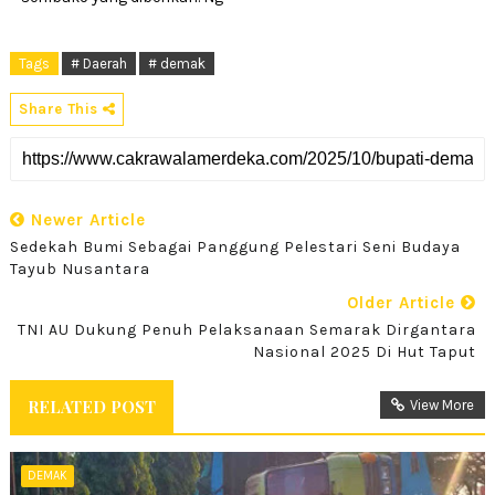
Tags
# Daerah
# demak
Share This
Newer Article
Sedekah Bumi Sebagai Panggung Pelestari Seni Budaya
Tayub Nusantara
Older Article
TNI AU Dukung Penuh Pelaksanaan Semarak Dirgantara
Nasional 2025 Di Hut Taput
RELATED POST
View More
DEMAK