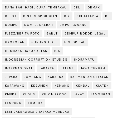
DANA BAGI HASIL CUKAI TEMBAKAU
DELI
DEMAK
DEPOK
DINKES GROBOGAN
DIY
DKI JAKARTA
DL
DOMPU
DOMPU. DAERAH
EMPAT LAWANG
FLEZZ/BERITA FOTO
GARUT
GEMPUR ROKOK ILEGAL
GROBOGAN
GUNUNG KIDUL
HISTORICAL
HUMBANG HASUNDUTAN
ICS
INDONESIAN CORRUPTION STUDIES
INDRAMAYU
INTERNASIONAL
JAKARTA
JATENG
JAWA TENGAH
JEPARA
JOMBANG
KABAENA
KALIMANTAN SELATAN
KARAWANG
KEBUMEN
KEMANG
KENDAL
KLATEN
KMPKP
KUDUS
KULON PROGO
LAHAT
LAMONGAN
LAMPUNG
LOMBOK
LSM CAKRAWALA BHARAKA MERDEKA