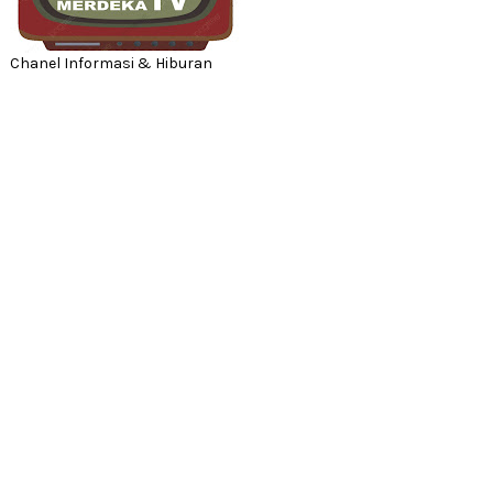
Chanel Informasi & Hiburan