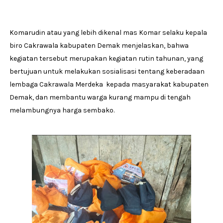
Komarudin atau yang lebih dikenal mas Komar selaku kepala
biro Cakrawala kabupaten Demak menjelaskan, bahwa
kegiatan tersebut merupakan kegiatan rutin tahunan, yang
bertujuan untuk melakukan sosialisasi tentang keberadaan
lembaga Cakrawala Merdeka kepada masyarakat kabupaten
Demak, dan membantu warga kurang mampu di tengah
melambungnya harga sembako.