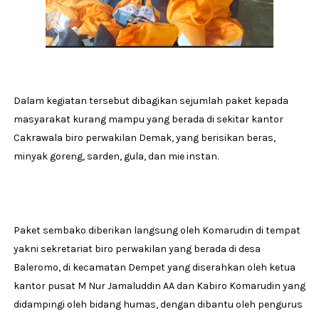
Dalam kegiatan tersebut dibagikan sejumlah paket kepada
masyarakat kurang mampu yang berada di sekitar kantor
Cakrawala biro perwakilan Demak, yang berisikan beras,
minyak goreng, sarden, gula, dan mie instan.
Paket sembako diberikan langsung oleh Komarudin di tempat
yakni sekretariat biro perwakilan yang berada di desa
Baleromo, di kecamatan Dempet yang diserahkan oleh ketua
kantor pusat M Nur Jamaluddin AA dan Kabiro Komarudin yang
didampingi oleh bidang humas, dengan dibantu oleh pengurus