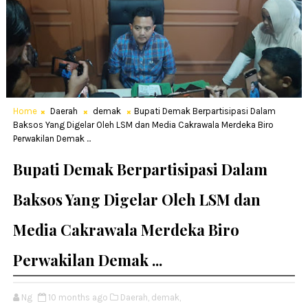
Home
Daerah
demak
Bupati Demak Berpartisipasi Dalam
Baksos Yang Digelar Oleh LSM dan Media Cakrawala Merdeka Biro
Perwakilan Demak ...
Bupati Demak Berpartisipasi Dalam
Baksos Yang Digelar Oleh LSM dan
Media Cakrawala Merdeka Biro
Perwakilan Demak ...
Ng
10 months ago
Daerah,
demak,