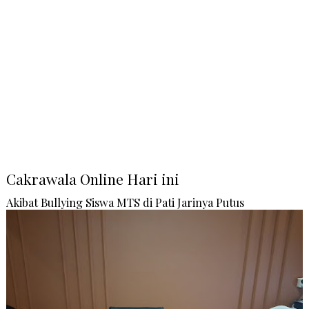
Cakrawala Online Hari ini
Akibat Bullying Siswa MTS di Pati Jarinya Putus