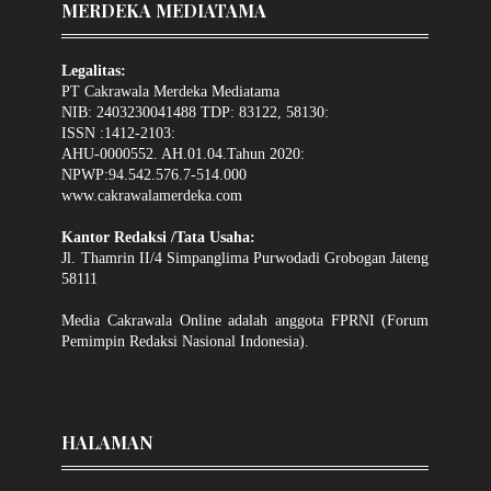
MERDEKA MEDIATAMA
Legalitas:
PT Cakrawala Merdeka Mediatama
NIB: 2403230041488 TDP: 83122, 58130:
ISSN :1412-2103:
AHU-0000552. AH.01.04.Tahun 2020:
NPWP:94.542.576.7-514.000
www.cakrawalamerdeka.com
Kantor Redaksi /Tata Usaha:
Jl. Thamrin II/4 Simpanglima Purwodadi Grobogan Jateng
58111
Media Cakrawala Online adalah anggota FPRNI (Forum
Pemimpin Redaksi Nasional Indonesia).
HALAMAN