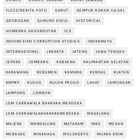
DOMPU
DOMPU. DAERAH
EMPAT LAWANG
FLEZZ/BERITA FOTO
GARUT
GEMPUR ROKOK ILEGAL
GROBOGAN
GUNUNG KIDUL
HISTORICAL
HUMBANG HASUNDUTAN
ICS
INDONESIAN CORRUPTION STUDIES
INDRAMAYU
INTERNASIONAL
JAKARTA
JATENG
JAWA TENGAH
JEPARA
JOMBANG
KABAENA
KALIMANTAN SELATAN
KARAWANG
KEBUMEN
KEMANG
KENDAL
KLATEN
KMPKP
KUDUS
KULON PROGO
LAHAT
LAMONGAN
LAMPUNG
LOMBOK
LSM CAKRAWALA BHARAKA MERDEKA
LSM CAKRAWALABHARAKAMERDEKA
MAGELANG
MAJENE
MANDAILING
MATARAM
MBG
MEDAN
MERAUKE
MINAHASA
MOJOKERTO
MUARA ENIM