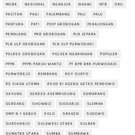
MUBA
NASIONAL
NGANJUK
NGAWI
NTB
OKU
PACITAN
PAGI
PALEMBANG
PALI
PALU
PANTURA
PATI
PDIP GROBOGAN
PEKALONGAN
PEMALANG
PKB GROBOGAN
PLN JEPARA
PLN ULP GROBOGAN
PLN ULP PURWODADI
POLRES GROBOGAN
POLSEK NGARINGAN
POPULER
PPPK
PPPK PARUH WAKTU
PT BPR BKK PURWODADI
PURWOREJO
REMBANG
ROY SURYO
RS SIAGA UTAMA
RSUD KI AGENG GETAS PENDOWO
SAYUNG
SEKDES ASEMRUDUNG
SEMARANG
SERDANG
SHOWBIZ
SIDOARJO
SLEMAN
SMP N 1 GABUS
SOLO
SRAGEN
SUDEWO
SUKOHARJO
SULAWESI UTARA
SULBAR
SUMATRA UTARA
SUMBA
SUMBAWA