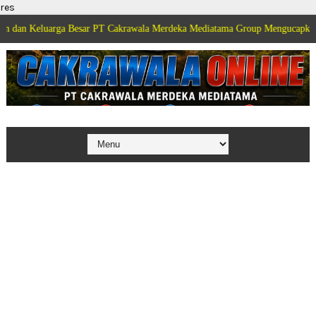
res
arga Besar PT Cakrawala Merdeka Mediatama Group Mengucapkan Selamat Dir