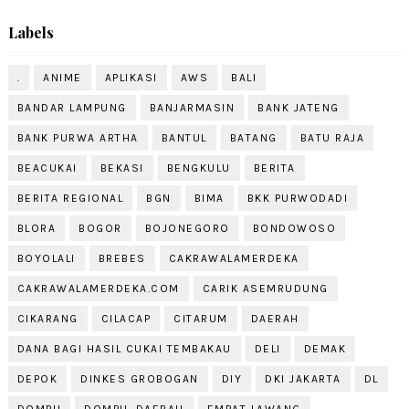
Labels
.
ANIME
APLIKASI
AWS
BALI
BANDAR LAMPUNG
BANJARMASIN
BANK JATENG
BANK PURWA ARTHA
BANTUL
BATANG
BATU RAJA
BEACUKAI
BEKASI
BENGKULU
BERITA
BERITA REGIONAL
BGN
BIMA
BKK PURWODADI
BLORA
BOGOR
BOJONEGORO
BONDOWOSO
BOYOLALI
BREBES
CAKRAWALAMERDEKA
CAKRAWALAMERDEKA.COM
CARIK ASEMRUDUNG
CIKARANG
CILACAP
CITARUM
DAERAH
DANA BAGI HASIL CUKAI TEMBAKAU
DELI
DEMAK
DEPOK
DINKES GROBOGAN
DIY
DKI JAKARTA
DL