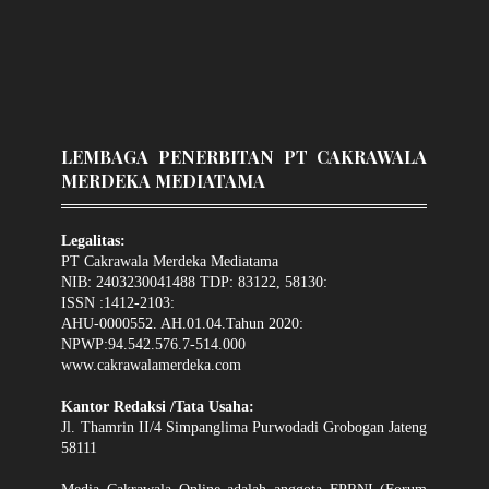
LEMBAGA PENERBITAN PT CAKRAWALA
MERDEKA MEDIATAMA
Legalitas:
PT Cakrawala Merdeka Mediatama
NIB: 2403230041488 TDP: 83122, 58130:
ISSN :1412-2103:
AHU-0000552. AH.01.04.Tahun 2020:
NPWP:94.542.576.7-514.000
www.cakrawalamerdeka.com
Kantor Redaksi /Tata Usaha:
Jl. Thamrin II/4 Simpanglima Purwodadi Grobogan Jateng
58111