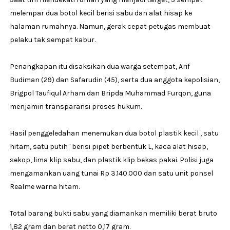
melempar dua botol kecil berisi sabu dan alat hisap ke
halaman rumahnya. Namun, gerak cepat petugas membuat
pelaku tak sempat kabur.
Penangkapan itu disaksikan dua warga setempat, Arif
Budiman (29) dan Safarudin (45), serta dua anggota kepolisian,
Brigpol Taufiqul Arham dan Bripda Muhammad Furqon, guna
menjamin transparansi proses hukum.
Hasil penggeledahan menemukan dua botol plastik kecil , satu
hitam, satu putih ' berisi pipet berbentuk L, kaca alat hisap,
sekop, lima klip sabu, dan plastik klip bekas pakai. Polisi juga
mengamankan uang tunai Rp 3.140.000 dan satu unit ponsel
Realme warna hitam.
Total barang bukti sabu yang diamankan memiliki berat bruto
1,82 gram dan berat netto 0,17 gram.