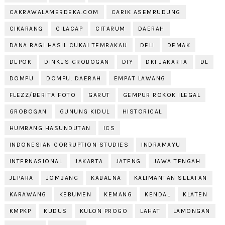
CAKRAWALAMERDEKA.COM
CARIK ASEMRUDUNG
CIKARANG
CILACAP
CITARUM
DAERAH
DANA BAGI HASIL CUKAI TEMBAKAU
DELI
DEMAK
DEPOK
DINKES GROBOGAN
DIY
DKI JAKARTA
DL
DOMPU
DOMPU. DAERAH
EMPAT LAWANG
FLEZZ/BERITA FOTO
GARUT
GEMPUR ROKOK ILEGAL
GROBOGAN
GUNUNG KIDUL
HISTORICAL
HUMBANG HASUNDUTAN
ICS
INDONESIAN CORRUPTION STUDIES
INDRAMAYU
INTERNASIONAL
JAKARTA
JATENG
JAWA TENGAH
JEPARA
JOMBANG
KABAENA
KALIMANTAN SELATAN
KARAWANG
KEBUMEN
KEMANG
KENDAL
KLATEN
KMPKP
KUDUS
KULON PROGO
LAHAT
LAMONGAN