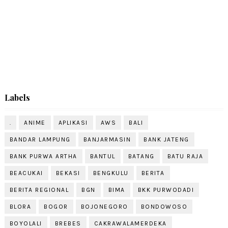
Labels
.
ANIME
APLIKASI
AWS
BALI
BANDAR LAMPUNG
BANJARMASIN
BANK JATENG
BANK PURWA ARTHA
BANTUL
BATANG
BATU RAJA
BEACUKAI
BEKASI
BENGKULU
BERITA
BERITA REGIONAL
BGN
BIMA
BKK PURWODADI
BLORA
BOGOR
BOJONEGORO
BONDOWOSO
BOYOLALI
BREBES
CAKRAWALAMERDEKA