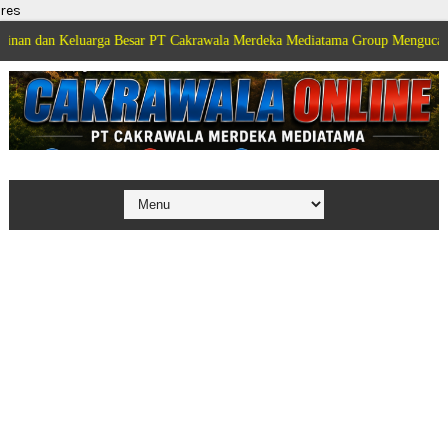
res
luarga Besar PT Cakrawala Merdeka Mediatama Group Mengucapkan Selamat 