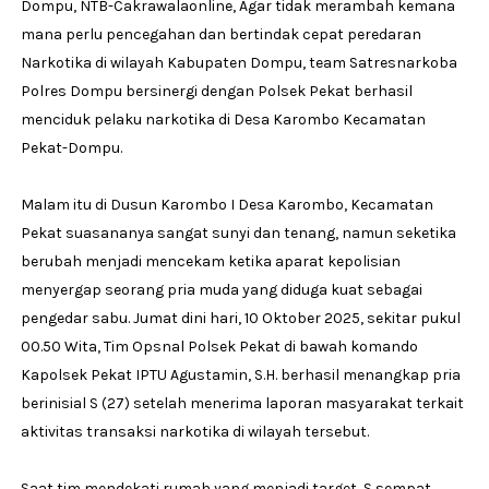
Dompu, NTB-Cakrawalaonline, Agar tidak merambah kemana
mana perlu pencegahan dan bertindak cepat peredaran
Narkotika di wilayah Kabupaten Dompu, team Satresnarkoba
Polres Dompu bersinergi dengan Polsek Pekat berhasil
menciduk pelaku narkotika di Desa Karombo Kecamatan
Pekat-Dompu.
Malam itu di Dusun Karombo I Desa Karombo, Kecamatan
Pekat suasananya sangat sunyi dan tenang, namun seketika
berubah menjadi mencekam ketika aparat kepolisian
menyergap seorang pria muda yang diduga kuat sebagai
pengedar sabu. Jumat dini hari, 10 Oktober 2025, sekitar pukul
00.50 Wita, Tim Opsnal Polsek Pekat di bawah komando
Kapolsek Pekat IPTU Agustamin, S.H. berhasil menangkap pria
berinisial S (27) setelah menerima laporan masyarakat terkait
aktivitas transaksi narkotika di wilayah tersebut.
Saat tim mendekati rumah yang menjadi target, S sempat