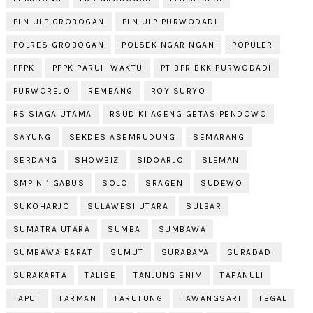
PLN ULP GROBOGAN
PLN ULP PURWODADI
POLRES GROBOGAN
POLSEK NGARINGAN
POPULER
PPPK
PPPK PARUH WAKTU
PT BPR BKK PURWODADI
PURWOREJO
REMBANG
ROY SURYO
RS SIAGA UTAMA
RSUD KI AGENG GETAS PENDOWO
SAYUNG
SEKDES ASEMRUDUNG
SEMARANG
SERDANG
SHOWBIZ
SIDOARJO
SLEMAN
SMP N 1 GABUS
SOLO
SRAGEN
SUDEWO
SUKOHARJO
SULAWESI UTARA
SULBAR
SUMATRA UTARA
SUMBA
SUMBAWA
SUMBAWA BARAT
SUMUT
SURABAYA
SURADADI
SURAKARTA
TALISE
TANJUNG ENIM
TAPANULI
TAPUT
TARMAN
TARUTUNG
TAWANGSARI
TEGAL