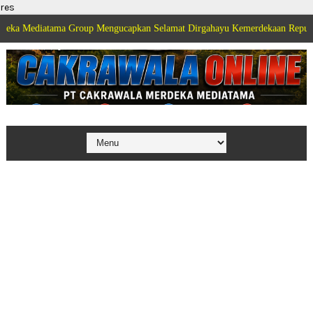
res
atama Group Mengucapkan Selamat Dirgahayu Kemerdekaan Republik Indonesi