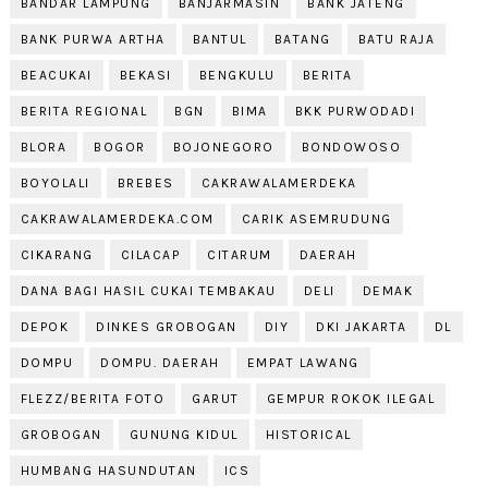
BANDAR LAMPUNG
BANJARMASIN
BANK JATENG
BANK PURWA ARTHA
BANTUL
BATANG
BATU RAJA
BEACUKAI
BEKASI
BENGKULU
BERITA
BERITA REGIONAL
BGN
BIMA
BKK PURWODADI
BLORA
BOGOR
BOJONEGORO
BONDOWOSO
BOYOLALI
BREBES
CAKRAWALAMERDEKA
CAKRAWALAMERDEKA.COM
CARIK ASEMRUDUNG
CIKARANG
CILACAP
CITARUM
DAERAH
DANA BAGI HASIL CUKAI TEMBAKAU
DELI
DEMAK
DEPOK
DINKES GROBOGAN
DIY
DKI JAKARTA
DL
DOMPU
DOMPU. DAERAH
EMPAT LAWANG
FLEZZ/BERITA FOTO
GARUT
GEMPUR ROKOK ILEGAL
GROBOGAN
GUNUNG KIDUL
HISTORICAL
HUMBANG HASUNDUTAN
ICS