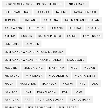
INDONESIAN CORRUPTION STUDIES
INDRAMAYU
INTERNASIONAL
JAKARTA
JATENG
JAWA TENGAH
JEPARA
JOMBANG
KABAENA
KALIMANTAN SELATAN
KARAWANG
KEBUMEN
KEMANG
KENDAL
KLATEN
KMPKP
KUDUS
KULON PROGO
LAHAT
LAMONGAN
LAMPUNG
LOMBOK
LSM CAKRAWALA BHARAKA MERDEKA
LSM CAKRAWALABHARAKAMERDEKA
MAGELANG
MAJENE
MANDAILING
MATARAM
MBG
MEDAN
MERAUKE
MINAHASA
MOJOKERTO
MUARA ENIM
MUBA
NASIONAL
NGANJUK
NGAWI
NTB
OKU
PACITAN
PAGI
PALEMBANG
PALI
PALU
PANTURA
PATI
PDIP GROBOGAN
PEKALONGAN
PEMALANG
PKB GROBOGAN
PLN JEPARA