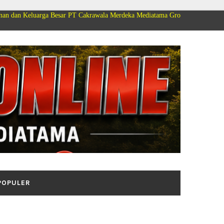
a Besar PT Cakrawala Merdeka Mediatama Group Mengucapkan Selamat Dirgah
POPULER