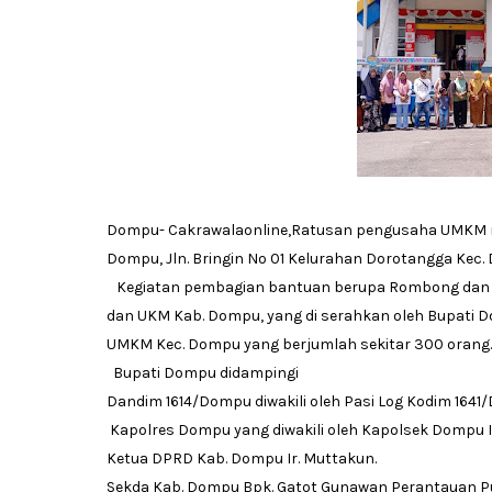
Dompu- Cakrawalaonline,Ratusan pengusaha UMKM 
Dompu, Jln. Bringin No 01 Kelurahan Dorotangga Kec. 
Kegiatan pembagian bantuan berupa Rombong dan S
dan UKM Kab. Dompu, yang di serahkan oleh Bupati 
UMKM Kec. Dompu yang berjumlah sekitar 300 orang.
Bupati Dompu didampingi
Dandim 1614/Dompu diwakili oleh Pasi Log Kodim 1641
Kapolres Dompu yang diwakili oleh Kapolsek Dompu Ip
Ketua DPRD Kab. Dompu Ir. Muttakun.
Sekda Kab. Dompu Bpk. Gatot Gunawan Perantauan Pu