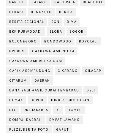
BANTUL
BATANG
BATU RAJA
BEACUKAI
BEKASI
BENGKULU
BERITA
BERITA REGIONAL
BGN
BIMA
BKK PURWODADI
BLORA
BOGOR
BOJONEGORO
BONDOWOSO
BOYOLALI
BREBES
CAKRAWALAMERDEKA
CAKRAWALAMERDEKA.COM
CARIK ASEMRUDUNG
CIKARANG
CILACAP
CITARUM
DAERAH
DANA BAGI HASIL CUKAI TEMBAKAU
DELI
DEMAK
DEPOK
DINKES GROBOGAN
DIY
DKI JAKARTA
DL
DOMPU
DOMPU. DAERAH
EMPAT LAWANG
FLEZZ/BERITA FOTO
GARUT