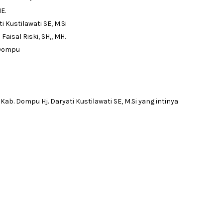
E.
 Kustilawati SE, M.Si
isal Riski, SH,, MH.
 Dompu
b. Dompu Hj. Daryati Kustilawati SE, M.Si yang intinya