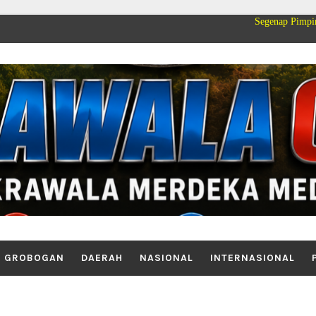
Segenap Pimpinan dan Keluarg
GROBOGAN
DAERAH
NASIONAL
INTERNASIONAL