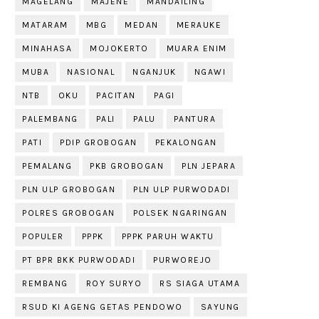
MAGELANG
MAJENE
MANDAILING
MATARAM
MBG
MEDAN
MERAUKE
MINAHASA
MOJOKERTO
MUARA ENIM
MUBA
NASIONAL
NGANJUK
NGAWI
NTB
OKU
PACITAN
PAGI
PALEMBANG
PALI
PALU
PANTURA
PATI
PDIP GROBOGAN
PEKALONGAN
PEMALANG
PKB GROBOGAN
PLN JEPARA
PLN ULP GROBOGAN
PLN ULP PURWODADI
POLRES GROBOGAN
POLSEK NGARINGAN
POPULER
PPPK
PPPK PARUH WAKTU
PT BPR BKK PURWODADI
PURWOREJO
REMBANG
ROY SURYO
RS SIAGA UTAMA
RSUD KI AGENG GETAS PENDOWO
SAYUNG