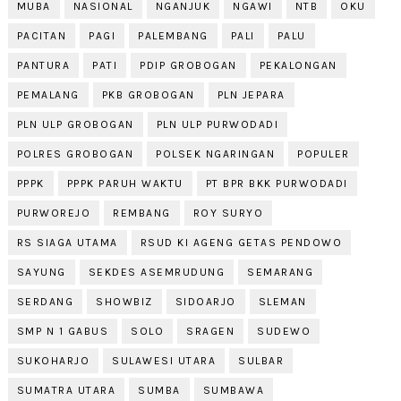
MUBA
NASIONAL
NGANJUK
NGAWI
NTB
OKU
PACITAN
PAGI
PALEMBANG
PALI
PALU
PANTURA
PATI
PDIP GROBOGAN
PEKALONGAN
PEMALANG
PKB GROBOGAN
PLN JEPARA
PLN ULP GROBOGAN
PLN ULP PURWODADI
POLRES GROBOGAN
POLSEK NGARINGAN
POPULER
PPPK
PPPK PARUH WAKTU
PT BPR BKK PURWODADI
PURWOREJO
REMBANG
ROY SURYO
RS SIAGA UTAMA
RSUD KI AGENG GETAS PENDOWO
SAYUNG
SEKDES ASEMRUDUNG
SEMARANG
SERDANG
SHOWBIZ
SIDOARJO
SLEMAN
SMP N 1 GABUS
SOLO
SRAGEN
SUDEWO
SUKOHARJO
SULAWESI UTARA
SULBAR
SUMATRA UTARA
SUMBA
SUMBAWA