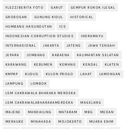
FLEZZ/BERITA FOTO
GARUT
GEMPUR ROKOK ILEGAL
GROBOGAN
GUNUNG KIDUL
HISTORICAL
HUMBANG HASUNDUTAN
ICS
INDONESIAN CORRUPTION STUDIES
INDRAMAYU
INTERNASIONAL
JAKARTA
JATENG
JAWA TENGAH
JEPARA
JOMBANG
KABAENA
KALIMANTAN SELATAN
KARAWANG
KEBUMEN
KEMANG
KENDAL
KLATEN
KMPKP
KUDUS
KULON PROGO
LAHAT
LAMONGAN
LAMPUNG
LOMBOK
LSM CAKRAWALA BHARAKA MERDEKA
LSM CAKRAWALABHARAKAMERDEKA
MAGELANG
MAJENE
MANDAILING
MATARAM
MBG
MEDAN
MERAUKE
MINAHASA
MOJOKERTO
MUARA ENIM