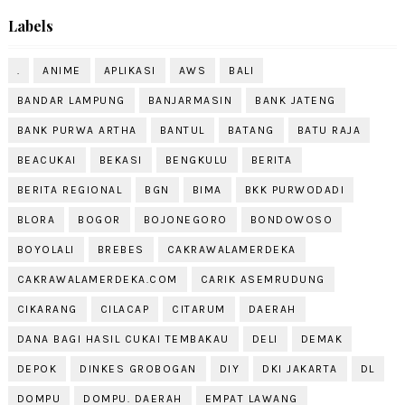
Labels
.
ANIME
APLIKASI
AWS
BALI
BANDAR LAMPUNG
BANJARMASIN
BANK JATENG
BANK PURWA ARTHA
BANTUL
BATANG
BATU RAJA
BEACUKAI
BEKASI
BENGKULU
BERITA
BERITA REGIONAL
BGN
BIMA
BKK PURWODADI
BLORA
BOGOR
BOJONEGORO
BONDOWOSO
BOYOLALI
BREBES
CAKRAWALAMERDEKA
CAKRAWALAMERDEKA.COM
CARIK ASEMRUDUNG
CIKARANG
CILACAP
CITARUM
DAERAH
DANA BAGI HASIL CUKAI TEMBAKAU
DELI
DEMAK
DEPOK
DINKES GROBOGAN
DIY
DKI JAKARTA
DL
DOMPU
DOMPU. DAERAH
EMPAT LAWANG