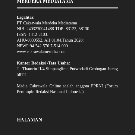
MERDEKA MEDIATAMA
Legalitas:
PT Cakrawala Merdeka Mediatama
NIB: 2403230041488 TDP: 83122, 58130:
ISSN :1412-2103:
AHU-0000552. AH.01.04.Tahun 2020:
NPWP:94.542.576.7-514.000
www.cakrawalamerdeka.com
Kantor Redaksi /Tata Usaha:
Jl. Thamrin II/4 Simpanglima Purwodadi Grobogan Jateng
58111
Media Cakrawala Online adalah anggota FPRNI (Forum
Pemimpin Redaksi Nasional Indonesia).
HALAMAN