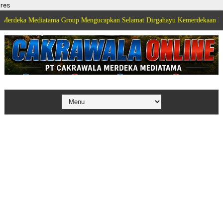
res
 Mediatama Group Mengucapkan Selamat Dirgahayu Kemerdekaan Republik In