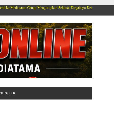
 Group Mengucapkan Selamat Dirgahayu Kemerdekaan Republik Indonesia ke
POPULER