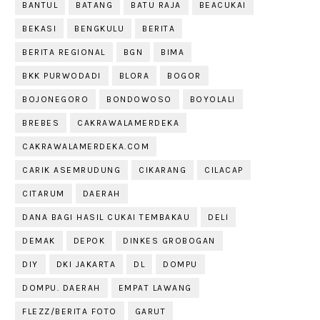
BANTUL
BATANG
BATU RAJA
BEACUKAI
BEKASI
BENGKULU
BERITA
BERITA REGIONAL
BGN
BIMA
BKK PURWODADI
BLORA
BOGOR
BOJONEGORO
BONDOWOSO
BOYOLALI
BREBES
CAKRAWALAMERDEKA
CAKRAWALAMERDEKA.COM
CARIK ASEMRUDUNG
CIKARANG
CILACAP
CITARUM
DAERAH
DANA BAGI HASIL CUKAI TEMBAKAU
DELI
DEMAK
DEPOK
DINKES GROBOGAN
DIY
DKI JAKARTA
DL
DOMPU
DOMPU. DAERAH
EMPAT LAWANG
FLEZZ/BERITA FOTO
GARUT