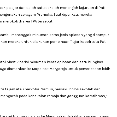
k pelajar dari salah satu sekolah menengah kejuruan di Pati
 mengenakan seragam Pramuka. Saat diperiksa, mereka
merokok di area TPA tersebut.
 sambil menenggak minuman keras jenis oplosan yang dicampur
n mereka untuk dilakukan pembinaan,” ujar kapolresta Pati
botol plastik berisi minuman keras oplosan dan satu bungkus
jar juga diamankan ke Mapolsek Margorejo untuk pemeriksaan lebih
ata tajam atau narkoba. Namun, perilaku bolos sekolah dan
si mengarah pada kenakalan remaja dan gangguan kamtibmas,”
orang tua para pelajar ke Mapolsek untuk diberikan pembinaan