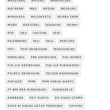
MAGELANG
MAJENE
MANDAILING
MATARAM
MBG
MEDAN
MERAUKE
MINAHASA
MOJOKERTO
MUARA ENIM
MUBA
NASIONAL
NGANJUK
NGAWI
NTB
OKU
PACITAN
PAGI
PALEMBANG
PALI
PALU
PANTURA
PATI
PDIP GROBOGAN
PEKALONGAN
PEMALANG
PKB GROBOGAN
PLN JEPARA
PLN ULP GROBOGAN
PLN ULP PURWODADI
POLRES GROBOGAN
POLSEK NGARINGAN
POPULER
PPPK
PPPK PARUH WAKTU
PT BPR BKK PURWODADI
PURWOREJO
REMBANG
ROY SURYO
RS SIAGA UTAMA
RSUD KI AGENG GETAS PENDOWO
SAYUNG