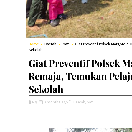
Home
Daerah
pati
Giat Preventif Polsek Margorejo
Sekolah
Giat Preventif Polsek 
Remaja, Temukan Pelaj
Sekolah
Ng
9 months ago
Daerah,
pati,