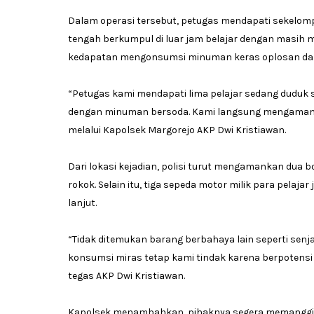
Dalam operasi tersebut, petugas mendapati sekelompo
tengah berkumpul di luar jam belajar dengan masih
kedapatan mengonsumsi minuman keras oplosan dan 
“Petugas kami mendapati lima pelajar sedang duduk
dengan minuman bersoda. Kami langsung mengamanka
melalui Kapolsek Margorejo AKP Dwi Kristiawan.
Dari lokasi kejadian, polisi turut mengamankan dua 
rokok. Selain itu, tiga sepeda motor milik para pela
lanjut.
“Tidak ditemukan barang berbahaya lain seperti senj
konsumsi miras tetap kami tindak karena berpoten
tegas AKP Dwi Kristiawan.
Kapolsek menambahkan, pihaknya segera memanggil 