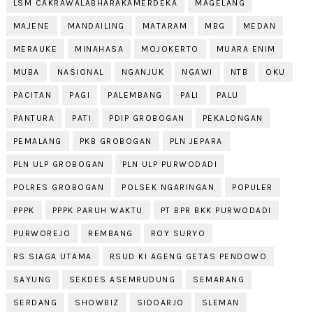
LSM CAKRAWALABHARAKAMERDEKA
MAGELANG
MAJENE
MANDAILING
MATARAM
MBG
MEDAN
MERAUKE
MINAHASA
MOJOKERTO
MUARA ENIM
MUBA
NASIONAL
NGANJUK
NGAWI
NTB
OKU
PACITAN
PAGI
PALEMBANG
PALI
PALU
PANTURA
PATI
PDIP GROBOGAN
PEKALONGAN
PEMALANG
PKB GROBOGAN
PLN JEPARA
PLN ULP GROBOGAN
PLN ULP PURWODADI
POLRES GROBOGAN
POLSEK NGARINGAN
POPULER
PPPK
PPPK PARUH WAKTU
PT BPR BKK PURWODADI
PURWOREJO
REMBANG
ROY SURYO
RS SIAGA UTAMA
RSUD KI AGENG GETAS PENDOWO
SAYUNG
SEKDES ASEMRUDUNG
SEMARANG
SERDANG
SHOWBIZ
SIDOARJO
SLEMAN