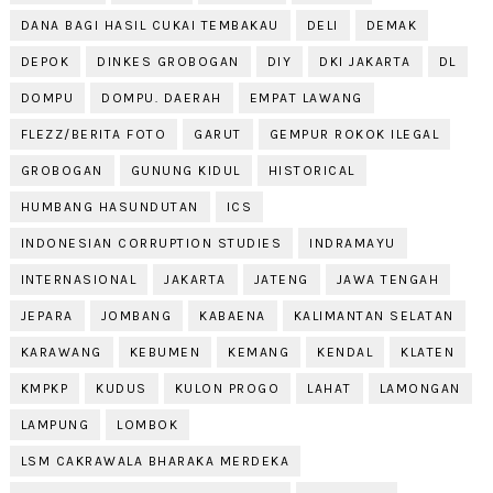
DANA BAGI HASIL CUKAI TEMBAKAU
DELI
DEMAK
DEPOK
DINKES GROBOGAN
DIY
DKI JAKARTA
DL
DOMPU
DOMPU. DAERAH
EMPAT LAWANG
FLEZZ/BERITA FOTO
GARUT
GEMPUR ROKOK ILEGAL
GROBOGAN
GUNUNG KIDUL
HISTORICAL
HUMBANG HASUNDUTAN
ICS
INDONESIAN CORRUPTION STUDIES
INDRAMAYU
INTERNASIONAL
JAKARTA
JATENG
JAWA TENGAH
JEPARA
JOMBANG
KABAENA
KALIMANTAN SELATAN
KARAWANG
KEBUMEN
KEMANG
KENDAL
KLATEN
KMPKP
KUDUS
KULON PROGO
LAHAT
LAMONGAN
LAMPUNG
LOMBOK
LSM CAKRAWALA BHARAKA MERDEKA