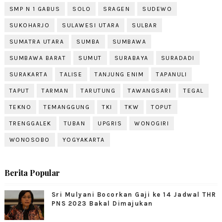
SMP N 1 GABUS
SOLO
SRAGEN
SUDEWO
SUKOHARJO
SULAWESI UTARA
SULBAR
SUMATRA UTARA
SUMBA
SUMBAWA
SUMBAWA BARAT
SUMUT
SURABAYA
SURADADI
SURAKARTA
TALISE
TANJUNG ENIM
TAPANULI
TAPUT
TARMAN
TARUTUNG
TAWANGSARI
TEGAL
TEKNO
TEMANGGUNG
TKI
TKW
TOPUT
TRENGGALEK
TUBAN
UPGRIS
WONOGIRI
WONOSOBO
YOGYAKARTA
Berita Popular
Sri Mulyani Bocorkan Gaji ke 14 Jadwal THR
PNS 2023 Bakal Dimajukan