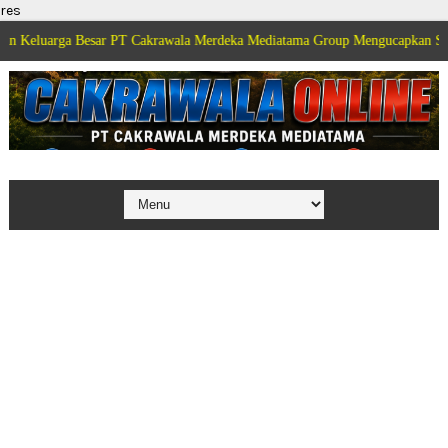
res
 Besar PT Cakrawala Merdeka Mediatama Group Mengucapkan Selamat Dirgah