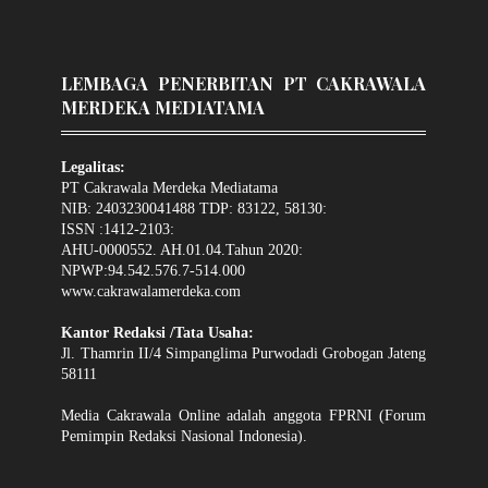
LEMBAGA PENERBITAN PT CAKRAWALA
MERDEKA MEDIATAMA
Legalitas:
PT Cakrawala Merdeka Mediatama
NIB: 2403230041488 TDP: 83122, 58130:
ISSN :1412-2103:
AHU-0000552. AH.01.04.Tahun 2020:
NPWP:94.542.576.7-514.000
www.cakrawalamerdeka.com
Kantor Redaksi /Tata Usaha:
Jl. Thamrin II/4 Simpanglima Purwodadi Grobogan Jateng
58111
Media Cakrawala Online adalah anggota FPRNI (Forum
Pemimpin Redaksi Nasional Indonesia).