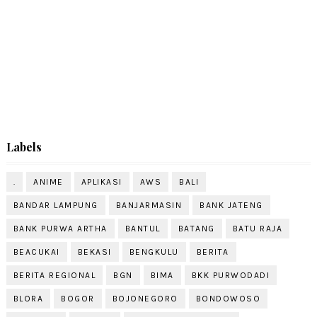
Labels
.
ANIME
APLIKASI
AWS
BALI
BANDAR LAMPUNG
BANJARMASIN
BANK JATENG
BANK PURWA ARTHA
BANTUL
BATANG
BATU RAJA
BEACUKAI
BEKASI
BENGKULU
BERITA
BERITA REGIONAL
BGN
BIMA
BKK PURWODADI
BLORA
BOGOR
BOJONEGORO
BONDOWOSO