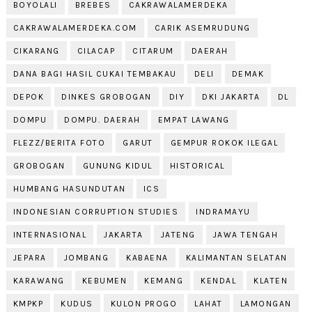
BOYOLALI
BREBES
CAKRAWALAMERDEKA
CAKRAWALAMERDEKA.COM
CARIK ASEMRUDUNG
CIKARANG
CILACAP
CITARUM
DAERAH
DANA BAGI HASIL CUKAI TEMBAKAU
DELI
DEMAK
DEPOK
DINKES GROBOGAN
DIY
DKI JAKARTA
DL
DOMPU
DOMPU. DAERAH
EMPAT LAWANG
FLEZZ/BERITA FOTO
GARUT
GEMPUR ROKOK ILEGAL
GROBOGAN
GUNUNG KIDUL
HISTORICAL
HUMBANG HASUNDUTAN
ICS
INDONESIAN CORRUPTION STUDIES
INDRAMAYU
INTERNASIONAL
JAKARTA
JATENG
JAWA TENGAH
JEPARA
JOMBANG
KABAENA
KALIMANTAN SELATAN
KARAWANG
KEBUMEN
KEMANG
KENDAL
KLATEN
KMPKP
KUDUS
KULON PROGO
LAHAT
LAMONGAN