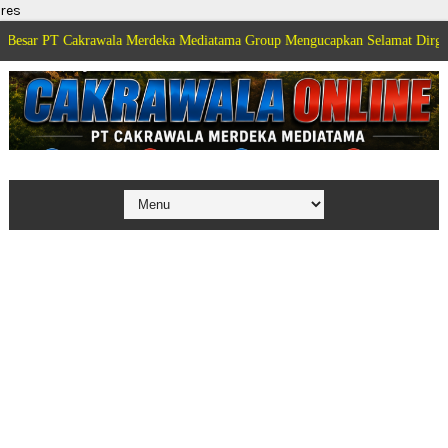
res
akrawala Merdeka Mediatama Group Mengucapkan Selamat Dirgahayu Kemerdek