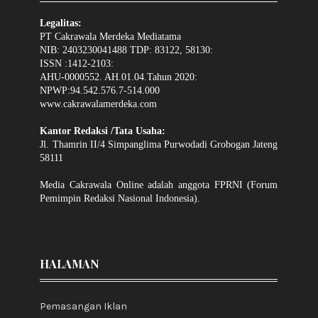
Legalitas:
PT Cakrawala Merdeka Mediatama
NIB: 2403230041488 TDP: 83122, 58130:
ISSN :1412-2103:
AHU-0000552. AH.01.04.Tahun 2020:
NPWP:94.542.576.7-514.000
www.cakrawalamerdeka.com
Kantor Redaksi /Tata Usaha:
Jl. Thamrin II/4 Simpanglima Purwodadi Grobogan Jateng
58111
Media Cakrawala Online adalah anggota FPRNI (Forum
Pemimpin Redaksi Nasional Indonesia).
HALAMAN
Pemasangan Iklan