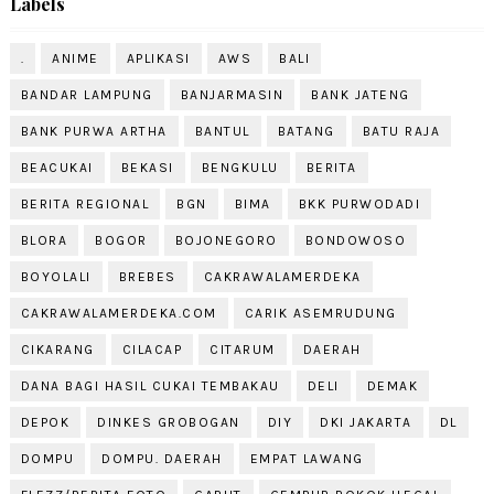
Labels
.
ANIME
APLIKASI
AWS
BALI
BANDAR LAMPUNG
BANJARMASIN
BANK JATENG
BANK PURWA ARTHA
BANTUL
BATANG
BATU RAJA
BEACUKAI
BEKASI
BENGKULU
BERITA
BERITA REGIONAL
BGN
BIMA
BKK PURWODADI
BLORA
BOGOR
BOJONEGORO
BONDOWOSO
BOYOLALI
BREBES
CAKRAWALAMERDEKA
CAKRAWALAMERDEKA.COM
CARIK ASEMRUDUNG
CIKARANG
CILACAP
CITARUM
DAERAH
DANA BAGI HASIL CUKAI TEMBAKAU
DELI
DEMAK
DEPOK
DINKES GROBOGAN
DIY
DKI JAKARTA
DL
DOMPU
DOMPU. DAERAH
EMPAT LAWANG