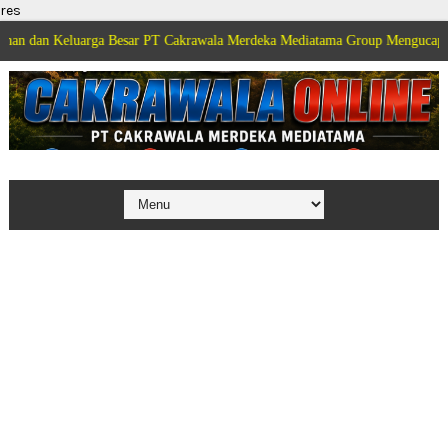
res
luarga Besar PT Cakrawala Merdeka Mediatama Group Mengucapkan Selamat 