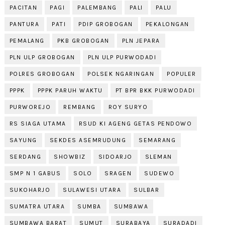
PACITAN
PAGI
PALEMBANG
PALI
PALU
PANTURA
PATI
PDIP GROBOGAN
PEKALONGAN
PEMALANG
PKB GROBOGAN
PLN JEPARA
PLN ULP GROBOGAN
PLN ULP PURWODADI
POLRES GROBOGAN
POLSEK NGARINGAN
POPULER
PPPK
PPPK PARUH WAKTU
PT BPR BKK PURWODADI
PURWOREJO
REMBANG
ROY SURYO
RS SIAGA UTAMA
RSUD KI AGENG GETAS PENDOWO
SAYUNG
SEKDES ASEMRUDUNG
SEMARANG
SERDANG
SHOWBIZ
SIDOARJO
SLEMAN
SMP N 1 GABUS
SOLO
SRAGEN
SUDEWO
SUKOHARJO
SULAWESI UTARA
SULBAR
SUMATRA UTARA
SUMBA
SUMBAWA
SUMBAWA BARAT
SUMUT
SURABAYA
SURADADI