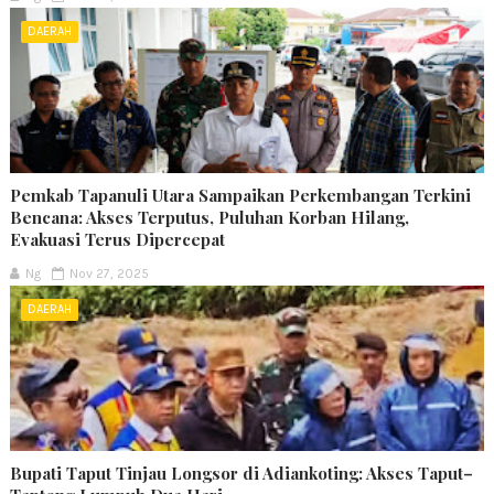
DAERAH
Pemkab Tapanuli Utara Sampaikan Perkembangan Terkini
Bencana: Akses Terputus, Puluhan Korban Hilang,
Evakuasi Terus Dipercepat
Ng
Nov 27, 2025
DAERAH
Bupati Taput Tinjau Longsor di Adiankoting: Akses Taput–