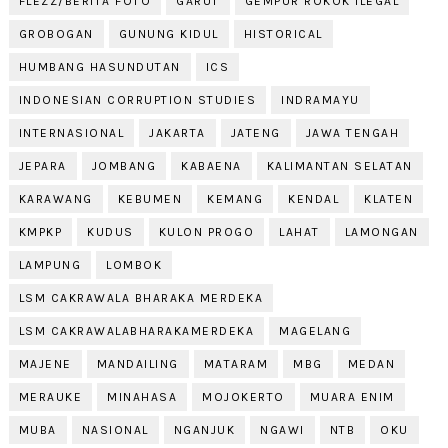
FLEZZ/BERITA FOTO
GARUT
GEMPUR ROKOK ILEGAL
GROBOGAN
GUNUNG KIDUL
HISTORICAL
HUMBANG HASUNDUTAN
ICS
INDONESIAN CORRUPTION STUDIES
INDRAMAYU
INTERNASIONAL
JAKARTA
JATENG
JAWA TENGAH
JEPARA
JOMBANG
KABAENA
KALIMANTAN SELATAN
KARAWANG
KEBUMEN
KEMANG
KENDAL
KLATEN
KMPKP
KUDUS
KULON PROGO
LAHAT
LAMONGAN
LAMPUNG
LOMBOK
LSM CAKRAWALA BHARAKA MERDEKA
LSM CAKRAWALABHARAKAMERDEKA
MAGELANG
MAJENE
MANDAILING
MATARAM
MBG
MEDAN
MERAUKE
MINAHASA
MOJOKERTO
MUARA ENIM
MUBA
NASIONAL
NGANJUK
NGAWI
NTB
OKU