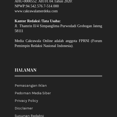
AHU-0000552. AH.01.04.Tahun 2020:
NPWP:94.542.576.7-514.000
www.cakrawalamerdeka.com
Kantor Redaksi /Tata Usaha:
Jl. Thamrin II/4 Simpanglima Purwodadi Grobogan Jateng
58111
Media Cakrawala Online adalah anggota FPRNI (Forum
Pemimpin Redaksi Nasional Indonesia).
HALAMAN
Pemasangan Iklan
Pedoman Media Siber
Privacy Policy
Disclaimer
Susunan Redaksi