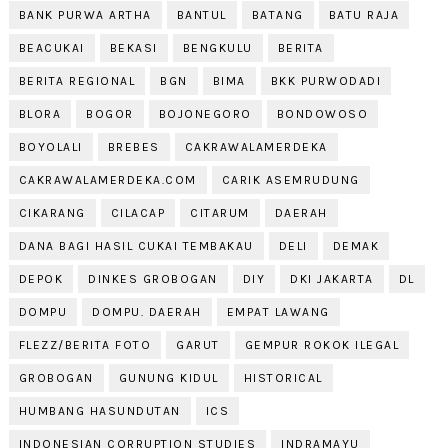
BANK PURWA ARTHA
BANTUL
BATANG
BATU RAJA
BEACUKAI
BEKASI
BENGKULU
BERITA
BERITA REGIONAL
BGN
BIMA
BKK PURWODADI
BLORA
BOGOR
BOJONEGORO
BONDOWOSO
BOYOLALI
BREBES
CAKRAWALAMERDEKA
CAKRAWALAMERDEKA.COM
CARIK ASEMRUDUNG
CIKARANG
CILACAP
CITARUM
DAERAH
DANA BAGI HASIL CUKAI TEMBAKAU
DELI
DEMAK
DEPOK
DINKES GROBOGAN
DIY
DKI JAKARTA
DL
DOMPU
DOMPU. DAERAH
EMPAT LAWANG
FLEZZ/BERITA FOTO
GARUT
GEMPUR ROKOK ILEGAL
GROBOGAN
GUNUNG KIDUL
HISTORICAL
HUMBANG HASUNDUTAN
ICS
INDONESIAN CORRUPTION STUDIES
INDRAMAYU