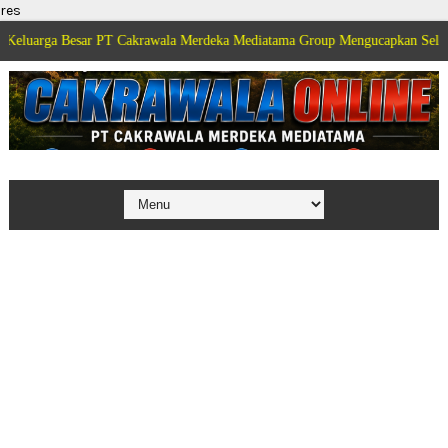
res
sar PT Cakrawala Merdeka Mediatama Group Mengucapkan Selamat Dirgahayu