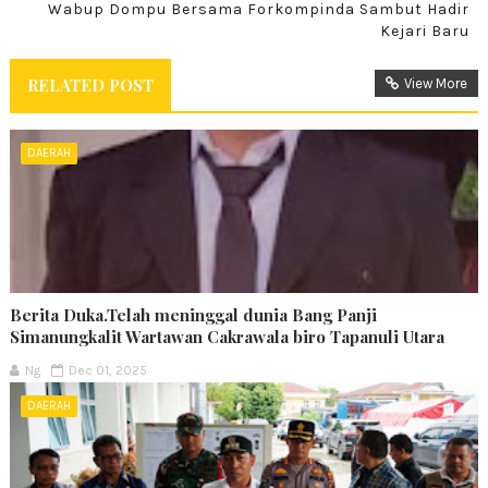
Wabup Dompu Bersama Forkompinda Sambut Hadir
Kejari Baru
RELATED POST
View More
DAERAH
Berita Duka.Telah meninggal dunia Bang Panji
Simanungkalit Wartawan Cakrawala biro Tapanuli Utara
Ng
Dec 01, 2025
DAERAH