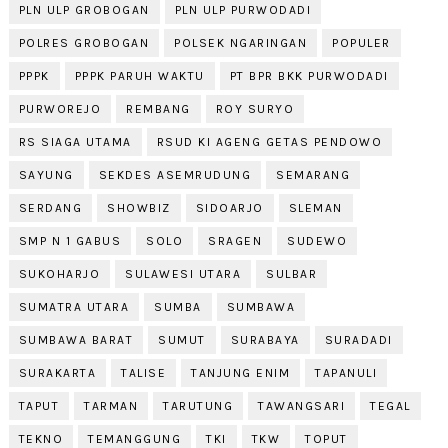
PLN ULP GROBOGAN
PLN ULP PURWODADI
POLRES GROBOGAN
POLSEK NGARINGAN
POPULER
PPPK
PPPK PARUH WAKTU
PT BPR BKK PURWODADI
PURWOREJO
REMBANG
ROY SURYO
RS SIAGA UTAMA
RSUD KI AGENG GETAS PENDOWO
SAYUNG
SEKDES ASEMRUDUNG
SEMARANG
SERDANG
SHOWBIZ
SIDOARJO
SLEMAN
SMP N 1 GABUS
SOLO
SRAGEN
SUDEWO
SUKOHARJO
SULAWESI UTARA
SULBAR
SUMATRA UTARA
SUMBA
SUMBAWA
SUMBAWA BARAT
SUMUT
SURABAYA
SURADADI
SURAKARTA
TALISE
TANJUNG ENIM
TAPANULI
TAPUT
TARMAN
TARUTUNG
TAWANGSARI
TEGAL
TEKNO
TEMANGGUNG
TKI
TKW
TOPUT