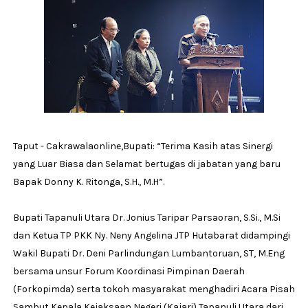
Taput - Cakrawalaonline,Bupati: “Terima Kasih atas Sinergi
yang Luar Biasa dan Selamat bertugas di jabatan yang baru
Bapak Donny K. Ritonga, S.H., M.H”.
Bupati Tapanuli Utara Dr. Jonius Taripar Parsaoran, S.Si., M.Si
dan Ketua TP PKK Ny. Neny Angelina JTP Hutabarat didampingi
Wakil Bupati Dr. Deni Parlindungan Lumbantoruan, ST, M.Eng
bersama unsur Forum Koordinasi Pimpinan Daerah
(Forkopimda) serta tokoh masyarakat menghadiri Acara Pisah
Sambut Kepala Kejaksaan Negeri (Kajari) Tapanuli Utara dari