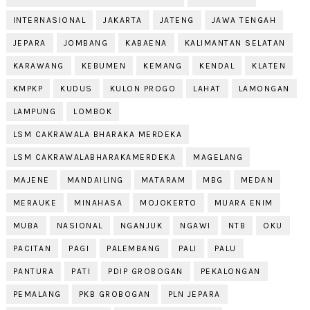
INTERNASIONAL
JAKARTA
JATENG
JAWA TENGAH
JEPARA
JOMBANG
KABAENA
KALIMANTAN SELATAN
KARAWANG
KEBUMEN
KEMANG
KENDAL
KLATEN
KMPKP
KUDUS
KULON PROGO
LAHAT
LAMONGAN
LAMPUNG
LOMBOK
LSM CAKRAWALA BHARAKA MERDEKA
LSM CAKRAWALABHARAKAMERDEKA
MAGELANG
MAJENE
MANDAILING
MATARAM
MBG
MEDAN
MERAUKE
MINAHASA
MOJOKERTO
MUARA ENIM
MUBA
NASIONAL
NGANJUK
NGAWI
NTB
OKU
PACITAN
PAGI
PALEMBANG
PALI
PALU
PANTURA
PATI
PDIP GROBOGAN
PEKALONGAN
PEMALANG
PKB GROBOGAN
PLN JEPARA