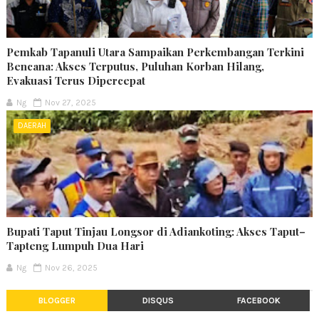
Pemkab Tapanuli Utara Sampaikan Perkembangan Terkini
Bencana: Akses Terputus, Puluhan Korban Hilang,
Evakuasi Terus Dipercepat
Ng
Nov 27, 2025
DAERAH
Bupati Taput Tinjau Longsor di Adiankoting: Akses Taput–
Tapteng Lumpuh Dua Hari
Ng
Nov 26, 2025
BLOGGER
DISQUS
FACEBOOK