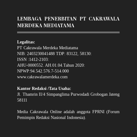
LEMBAGA PENERBITAN PT CAKRAWALA
MERDEKA MEDIATAMA
Legalitas:
PT Cakrawala Merdeka Mediatama
NIB: 2403230041488 TDP: 83122, 58130:
ISSN :1412-2103:
AHU-0000552. AH.01.04.Tahun 2020:
NPWP:94.542.576.7-514.000
www.cakrawalamerdeka.com
Kantor Redaksi /Tata Usaha:
Jl. Thamrin II/4 Simpanglima Purwodadi Grobogan Jateng
58111
Media Cakrawala Online adalah anggota FPRNI (Forum
Pemimpin Redaksi Nasional Indonesia).