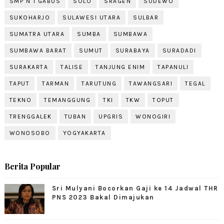
SMP N 1 GABUS
SOLO
SRAGEN
SUDEWO
SUKOHARJO
SULAWESI UTARA
SULBAR
SUMATRA UTARA
SUMBA
SUMBAWA
SUMBAWA BARAT
SUMUT
SURABAYA
SURADADI
SURAKARTA
TALISE
TANJUNG ENIM
TAPANULI
TAPUT
TARMAN
TARUTUNG
TAWANGSARI
TEGAL
TEKNO
TEMANGGUNG
TKI
TKW
TOPUT
TRENGGALEK
TUBAN
UPGRIS
WONOGIRI
WONOSOBO
YOGYAKARTA
Berita Popular
Sri Mulyani Bocorkan Gaji ke 14 Jadwal THR
PNS 2023 Bakal Dimajukan