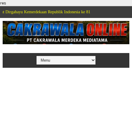
res
Kemerdekaan Republik Indonesia ke 81