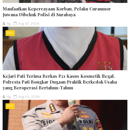
Manfaatkan Kepercayaan Korban, Pelaku Curanmor
Juwana Dibekuk Polisi di Surabaya
Ng
Aug 07, 2026
PATI
Kejari Pati Terima Berkas P21 Kasus Kosmetik Ilegal,
Polresta Pati Bongkar Dugaan Praktik Berkedok Usaha
yang Beroperasi Bertahun-Tahun
Ng
Aug 05, 2026
PATI