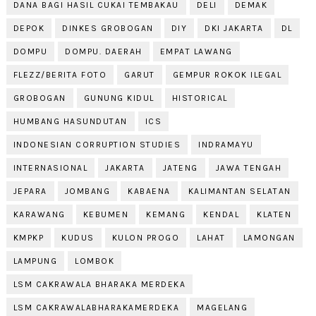
DANA BAGI HASIL CUKAI TEMBAKAU
DELI
DEMAK
DEPOK
DINKES GROBOGAN
DIY
DKI JAKARTA
DL
DOMPU
DOMPU. DAERAH
EMPAT LAWANG
FLEZZ/BERITA FOTO
GARUT
GEMPUR ROKOK ILEGAL
GROBOGAN
GUNUNG KIDUL
HISTORICAL
HUMBANG HASUNDUTAN
ICS
INDONESIAN CORRUPTION STUDIES
INDRAMAYU
INTERNASIONAL
JAKARTA
JATENG
JAWA TENGAH
JEPARA
JOMBANG
KABAENA
KALIMANTAN SELATAN
KARAWANG
KEBUMEN
KEMANG
KENDAL
KLATEN
KMPKP
KUDUS
KULON PROGO
LAHAT
LAMONGAN
LAMPUNG
LOMBOK
LSM CAKRAWALA BHARAKA MERDEKA
LSM CAKRAWALABHARAKAMERDEKA
MAGELANG