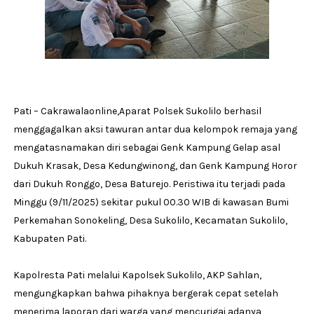
Pati – Cakrawalaonline,Aparat Polsek Sukolilo berhasil
menggagalkan aksi tawuran antar dua kelompok remaja yang
mengatasnamakan diri sebagai Genk Kampung Gelap asal
Dukuh Krasak, Desa Kedungwinong, dan Genk Kampung Horor
dari Dukuh Ronggo, Desa Baturejo. Peristiwa itu terjadi pada
Minggu (9/11/2025) sekitar pukul 00.30 WIB di kawasan Bumi
Perkemahan Sonokeling, Desa Sukolilo, Kecamatan Sukolilo,
Kabupaten Pati.
Kapolresta Pati melalui Kapolsek Sukolilo, AKP Sahlan,
mengungkapkan bahwa pihaknya bergerak cepat setelah
menerima laporan dari warga yang mencurigai adanya