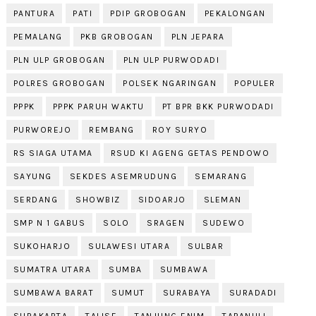
PANTURA
PATI
PDIP GROBOGAN
PEKALONGAN
PEMALANG
PKB GROBOGAN
PLN JEPARA
PLN ULP GROBOGAN
PLN ULP PURWODADI
POLRES GROBOGAN
POLSEK NGARINGAN
POPULER
PPPK
PPPK PARUH WAKTU
PT BPR BKK PURWODADI
PURWOREJO
REMBANG
ROY SURYO
RS SIAGA UTAMA
RSUD KI AGENG GETAS PENDOWO
SAYUNG
SEKDES ASEMRUDUNG
SEMARANG
SERDANG
SHOWBIZ
SIDOARJO
SLEMAN
SMP N 1 GABUS
SOLO
SRAGEN
SUDEWO
SUKOHARJO
SULAWESI UTARA
SULBAR
SUMATRA UTARA
SUMBA
SUMBAWA
SUMBAWA BARAT
SUMUT
SURABAYA
SURADADI