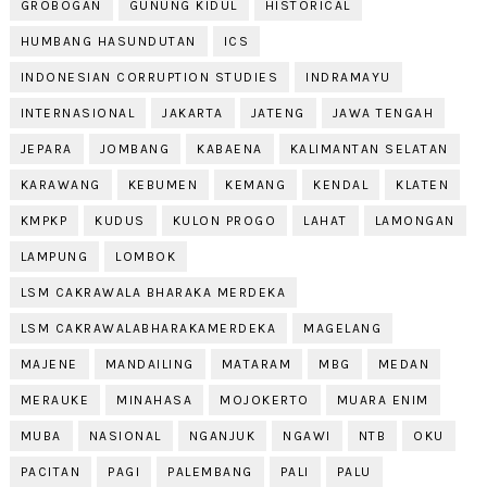
GROBOGAN
GUNUNG KIDUL
HISTORICAL
HUMBANG HASUNDUTAN
ICS
INDONESIAN CORRUPTION STUDIES
INDRAMAYU
INTERNASIONAL
JAKARTA
JATENG
JAWA TENGAH
JEPARA
JOMBANG
KABAENA
KALIMANTAN SELATAN
KARAWANG
KEBUMEN
KEMANG
KENDAL
KLATEN
KMPKP
KUDUS
KULON PROGO
LAHAT
LAMONGAN
LAMPUNG
LOMBOK
LSM CAKRAWALA BHARAKA MERDEKA
LSM CAKRAWALABHARAKAMERDEKA
MAGELANG
MAJENE
MANDAILING
MATARAM
MBG
MEDAN
MERAUKE
MINAHASA
MOJOKERTO
MUARA ENIM
MUBA
NASIONAL
NGANJUK
NGAWI
NTB
OKU
PACITAN
PAGI
PALEMBANG
PALI
PALU