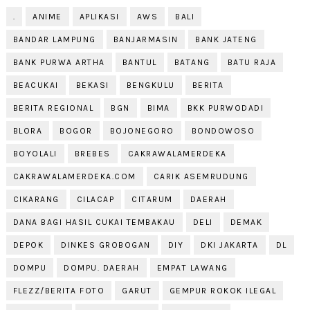
.
ANIME
APLIKASI
AWS
BALI
BANDAR LAMPUNG
BANJARMASIN
BANK JATENG
BANK PURWA ARTHA
BANTUL
BATANG
BATU RAJA
BEACUKAI
BEKASI
BENGKULU
BERITA
BERITA REGIONAL
BGN
BIMA
BKK PURWODADI
BLORA
BOGOR
BOJONEGORO
BONDOWOSO
BOYOLALI
BREBES
CAKRAWALAMERDEKA
CAKRAWALAMERDEKA.COM
CARIK ASEMRUDUNG
CIKARANG
CILACAP
CITARUM
DAERAH
DANA BAGI HASIL CUKAI TEMBAKAU
DELI
DEMAK
DEPOK
DINKES GROBOGAN
DIY
DKI JAKARTA
DL
DOMPU
DOMPU. DAERAH
EMPAT LAWANG
FLEZZ/BERITA FOTO
GARUT
GEMPUR ROKOK ILEGAL