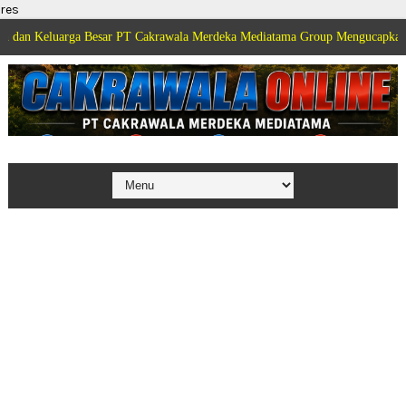
res
rga Besar PT Cakrawala Merdeka Mediatama Group Mengucapkan Selamat Dir