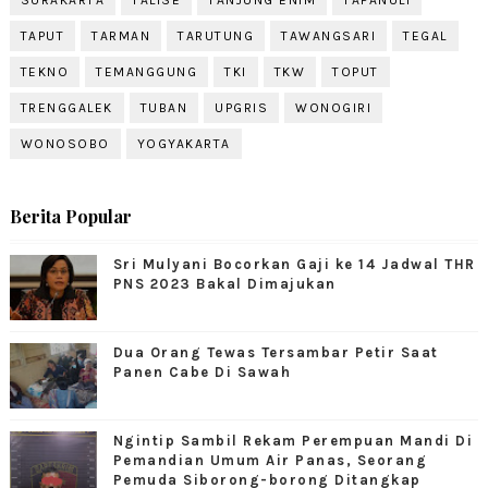
SURAKARTA
TALISE
TANJUNG ENIM
TAPANULI
TAPUT
TARMAN
TARUTUNG
TAWANGSARI
TEGAL
TEKNO
TEMANGGUNG
TKI
TKW
TOPUT
TRENGGALEK
TUBAN
UPGRIS
WONOGIRI
WONOSOBO
YOGYAKARTA
Berita Popular
Sri Mulyani Bocorkan Gaji ke 14 Jadwal THR
PNS 2023 Bakal Dimajukan
Dua Orang Tewas Tersambar Petir Saat
Panen Cabe Di Sawah
Ngintip Sambil Rekam Perempuan Mandi Di
Pemandian Umum Air Panas, Seorang
Pemuda Siborong-borong Ditangkap