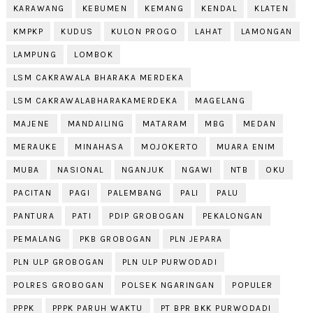
KARAWANG
KEBUMEN
KEMANG
KENDAL
KLATEN
KMPKP
KUDUS
KULON PROGO
LAHAT
LAMONGAN
LAMPUNG
LOMBOK
LSM CAKRAWALA BHARAKA MERDEKA
LSM CAKRAWALABHARAKAMERDEKA
MAGELANG
MAJENE
MANDAILING
MATARAM
MBG
MEDAN
MERAUKE
MINAHASA
MOJOKERTO
MUARA ENIM
MUBA
NASIONAL
NGANJUK
NGAWI
NTB
OKU
PACITAN
PAGI
PALEMBANG
PALI
PALU
PANTURA
PATI
PDIP GROBOGAN
PEKALONGAN
PEMALANG
PKB GROBOGAN
PLN JEPARA
PLN ULP GROBOGAN
PLN ULP PURWODADI
POLRES GROBOGAN
POLSEK NGARINGAN
POPULER
PPPK
PPPK PARUH WAKTU
PT BPR BKK PURWODADI