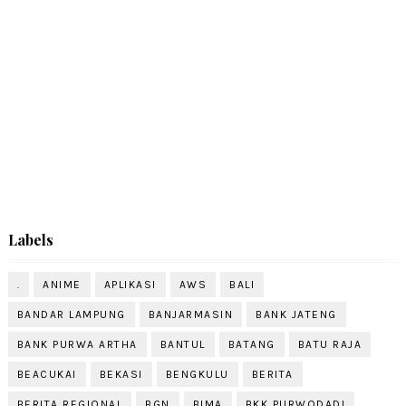
Labels
.
ANIME
APLIKASI
AWS
BALI
BANDAR LAMPUNG
BANJARMASIN
BANK JATENG
BANK PURWA ARTHA
BANTUL
BATANG
BATU RAJA
BEACUKAI
BEKASI
BENGKULU
BERITA
BERITA REGIONAL
BGN
BIMA
BKK PURWODADI