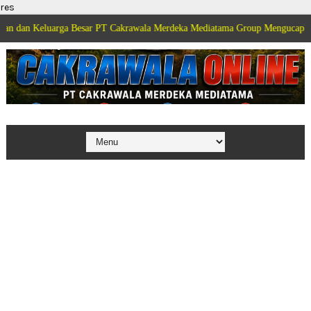
res
uarga Besar PT Cakrawala Merdeka Mediatama Group Mengucapkan Selamat D