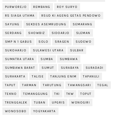
PURWOREJO
REMBANG
ROY SURYO
RS SIAGA UTAMA
RSUD KI AGENG GETAS PENDOWO
SAYUNG
SEKDES ASEMRUDUNG
SEMARANG
SERDANG
SHOWBIZ
SIDOARJO
SLEMAN
SMP N 1 GABUS
SOLO
SRAGEN
SUDEWO
SUKOHARJO
SULAWESI UTARA
SULBAR
SUMATRA UTARA
SUMBA
SUMBAWA
SUMBAWA BARAT
SUMUT
SURABAYA
SURADADI
SURAKARTA
TALISE
TANJUNG ENIM
TAPANULI
TAPUT
TARMAN
TARUTUNG
TAWANGSARI
TEGAL
TEKNO
TEMANGGUNG
TKI
TKW
TOPUT
TRENGGALEK
TUBAN
UPGRIS
WONOGIRI
WONOSOBO
YOGYAKARTA