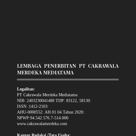
LEMBAGA PENERBITAN PT CAKRAWALA
MERDEKA MEDIATAMA
Legalitas:
PT Cakrawala Merdeka Mediatama
NIB: 2403230041488 TDP: 83122, 58130:
ISSN :1412-2103:
AHU-0000552. AH.01.04.Tahun 2020:
NPWP:94.542.576.7-514.000
www.cakrawalamerdeka.com
Kantor Redaksi /Tata Usaha: