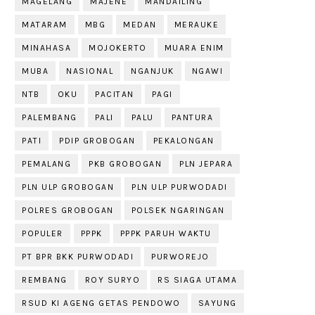
MAGELANG
MAJENE
MANDAILING
MATARAM
MBG
MEDAN
MERAUKE
MINAHASA
MOJOKERTO
MUARA ENIM
MUBA
NASIONAL
NGANJUK
NGAWI
NTB
OKU
PACITAN
PAGI
PALEMBANG
PALI
PALU
PANTURA
PATI
PDIP GROBOGAN
PEKALONGAN
PEMALANG
PKB GROBOGAN
PLN JEPARA
PLN ULP GROBOGAN
PLN ULP PURWODADI
POLRES GROBOGAN
POLSEK NGARINGAN
POPULER
PPPK
PPPK PARUH WAKTU
PT BPR BKK PURWODADI
PURWOREJO
REMBANG
ROY SURYO
RS SIAGA UTAMA
RSUD KI AGENG GETAS PENDOWO
SAYUNG