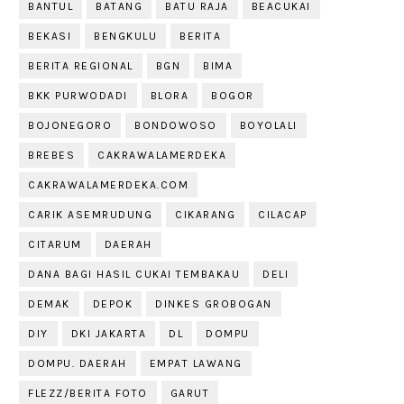
BANTUL
BATANG
BATU RAJA
BEACUKAI
BEKASI
BENGKULU
BERITA
BERITA REGIONAL
BGN
BIMA
BKK PURWODADI
BLORA
BOGOR
BOJONEGORO
BONDOWOSO
BOYOLALI
BREBES
CAKRAWALAMERDEKA
CAKRAWALAMERDEKA.COM
CARIK ASEMRUDUNG
CIKARANG
CILACAP
CITARUM
DAERAH
DANA BAGI HASIL CUKAI TEMBAKAU
DELI
DEMAK
DEPOK
DINKES GROBOGAN
DIY
DKI JAKARTA
DL
DOMPU
DOMPU. DAERAH
EMPAT LAWANG
FLEZZ/BERITA FOTO
GARUT