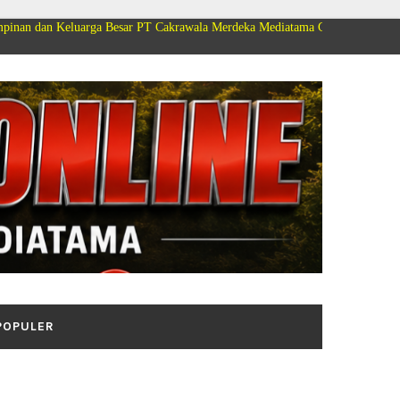
rga Besar PT Cakrawala Merdeka Mediatama Group Mengucapkan Selamat Dir
POPULER