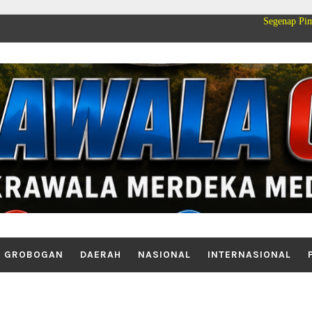
Segenap Pimpinan dan Kelua
GROBOGAN
DAERAH
NASIONAL
INTERNASIONAL