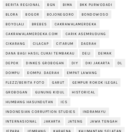
BERITA REGIONAL
BGN
BIMA
BKK PURWODADI
BLORA
BOGOR
BOJONEGORO
BONDOWOSO
BOYOLALI
BREBES
CAKRAWALAMERDEKA
CAKRAWALAMERDEKA.COM
CARIK ASEMRUDUNG
CIKARANG
CILACAP
CITARUM
DAERAH
DANA BAGI HASIL CUKAI TEMBAKAU
DELI
DEMAK
DEPOK
DINKES GROBOGAN
DIY
DKI JAKARTA
DL
DOMPU
DOMPU. DAERAH
EMPAT LAWANG
FLEZZ/BERITA FOTO
GARUT
GEMPUR ROKOK ILEGAL
GROBOGAN
GUNUNG KIDUL
HISTORICAL
HUMBANG HASUNDUTAN
ICS
INDONESIAN CORRUPTION STUDIES
INDRAMAYU
INTERNASIONAL
JAKARTA
JATENG
JAWA TENGAH
JEPARA
JOMBANG
KABAENA
KALIMANTAN SELATAN