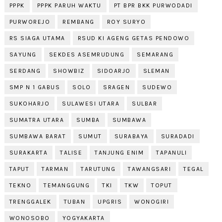
PPPK
PPPK PARUH WAKTU
PT BPR BKK PURWODADI
PURWOREJO
REMBANG
ROY SURYO
RS SIAGA UTAMA
RSUD KI AGENG GETAS PENDOWO
SAYUNG
SEKDES ASEMRUDUNG
SEMARANG
SERDANG
SHOWBIZ
SIDOARJO
SLEMAN
SMP N 1 GABUS
SOLO
SRAGEN
SUDEWO
SUKOHARJO
SULAWESI UTARA
SULBAR
SUMATRA UTARA
SUMBA
SUMBAWA
SUMBAWA BARAT
SUMUT
SURABAYA
SURADADI
SURAKARTA
TALISE
TANJUNG ENIM
TAPANULI
TAPUT
TARMAN
TARUTUNG
TAWANGSARI
TEGAL
TEKNO
TEMANGGUNG
TKI
TKW
TOPUT
TRENGGALEK
TUBAN
UPGRIS
WONOGIRI
WONOSOBO
YOGYAKARTA