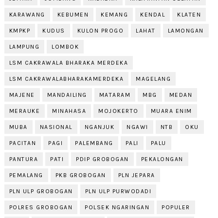
KARAWANG
KEBUMEN
KEMANG
KENDAL
KLATEN
KMPKP
KUDUS
KULON PROGO
LAHAT
LAMONGAN
LAMPUNG
LOMBOK
LSM CAKRAWALA BHARAKA MERDEKA
LSM CAKRAWALABHARAKAMERDEKA
MAGELANG
MAJENE
MANDAILING
MATARAM
MBG
MEDAN
MERAUKE
MINAHASA
MOJOKERTO
MUARA ENIM
MUBA
NASIONAL
NGANJUK
NGAWI
NTB
OKU
PACITAN
PAGI
PALEMBANG
PALI
PALU
PANTURA
PATI
PDIP GROBOGAN
PEKALONGAN
PEMALANG
PKB GROBOGAN
PLN JEPARA
PLN ULP GROBOGAN
PLN ULP PURWODADI
POLRES GROBOGAN
POLSEK NGARINGAN
POPULER