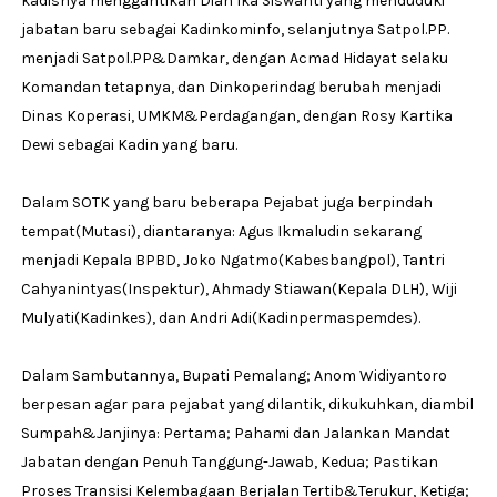
kadisnya menggantikan Dian Ika Siswanti yang menduduki
jabatan baru sebagai Kadinkominfo, selanjutnya Satpol.PP.
menjadi Satpol.PP&Damkar, dengan Acmad Hidayat selaku
Komandan tetapnya, dan Dinkoperindag berubah menjadi
Dinas Koperasi, UMKM&Perdagangan, dengan Rosy Kartika
Dewi sebagai Kadin yang baru.
Dalam SOTK yang baru beberapa Pejabat juga berpindah
tempat(Mutasi), diantaranya: Agus Ikmaludin sekarang
menjadi Kepala BPBD, Joko Ngatmo(Kabesbangpol), Tantri
Cahyanintyas(Inspektur), Ahmady Stiawan(Kepala DLH), Wiji
Mulyati(Kadinkes), dan Andri Adi(Kadinpermaspemdes).
Dalam Sambutannya, Bupati Pemalang; Anom Widiyantoro
berpesan agar para pejabat yang dilantik, dikukuhkan, diambil
Sumpah&Janjinya: Pertama; Pahami dan Jalankan Mandat
Jabatan dengan Penuh Tanggung-Jawab, Kedua; Pastikan
Proses Transisi Kelembagaan Berjalan Tertib&Terukur, Ketiga;