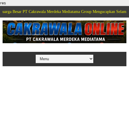
res
r PT Cakrawala Merdeka Mediatama Group Mengucapkan Selamat Dirgahayu K