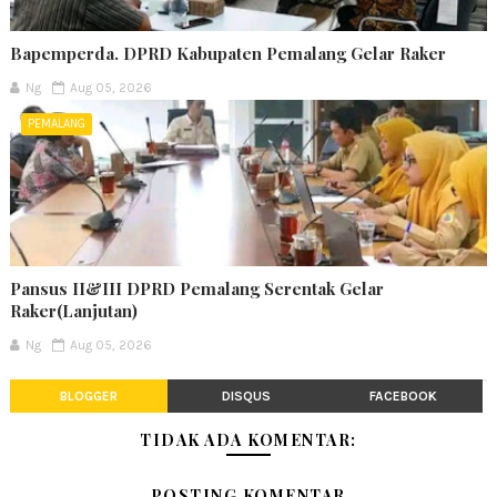
Bapemperda. DPRD Kabupaten Pemalang Gelar Raker
Ng
Aug 05, 2026
PEMALANG
Pansus II&III DPRD Pemalang Serentak Gelar
Raker(Lanjutan)
Ng
Aug 05, 2026
BLOGGER
DISQUS
FACEBOOK
TIDAK ADA KOMENTAR:
POSTING KOMENTAR