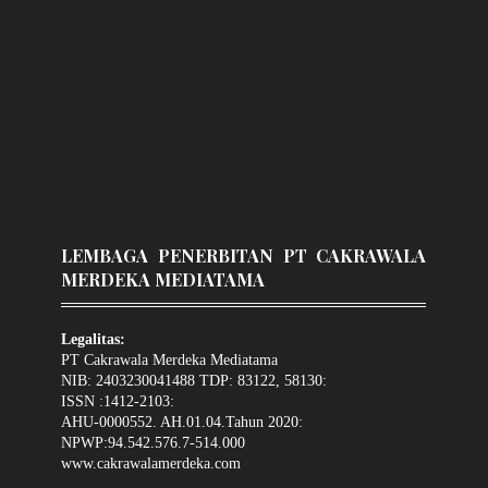
LEMBAGA PENERBITAN PT CAKRAWALA
MERDEKA MEDIATAMA
Legalitas:
PT Cakrawala Merdeka Mediatama
NIB: 2403230041488 TDP: 83122, 58130:
ISSN :1412-2103:
AHU-0000552. AH.01.04.Tahun 2020:
NPWP:94.542.576.7-514.000
www.cakrawalamerdeka.com